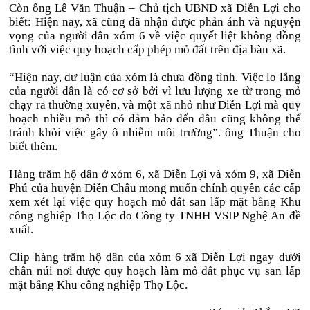
Còn ông Lê Văn Thuận – Chủ tịch UBND xã Diễn Lợi cho
biết: Hiện nay, xã cũng đã nhận được phản ánh và nguyện
vọng của người dân xóm 6 về việc quyết liệt không đồng
tình với việc quy hoạch cấp phép mỏ đất trên địa bàn xã.
“Hiện nay, dư luận của xóm là chưa đồng tình. Việc lo lắng
của người dân là có cơ sở bởi vì lưu lượng xe từ trong mỏ
chạy ra thường xuyên, và một xã nhỏ như Diễn Lợi mà quy
hoạch nhiều mỏ thì có đảm bảo đến đâu cũng không thể
tránh khỏi việc gây ô nhiễm môi trường”. ông Thuận cho
biết thêm.
Hàng trăm hộ dân ở xóm 6, xã Diễn Lợi và xóm 9, xã Diễn
Phú của huyện Diễn Châu mong muốn chính quyền các cấp
xem xét lại việc quy hoạch mỏ đất san lấp mặt bằng Khu
công nghiệp Thọ Lộc do Công ty TNHH VSIP Nghệ An đề
xuất.
Clip hàng trăm hộ dân của xóm 6 xã Diễn Lợi ngay dưới
chân núi nơi được quy hoạch làm mỏ đất phục vụ san lấp
mặt bằng Khu công nghiệp Thọ Lộc.