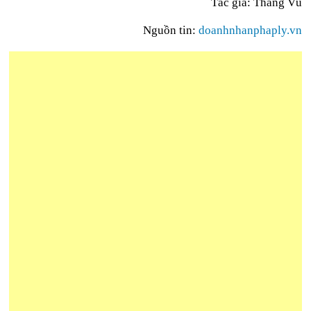
Tác giả: Thắng Vũ
Nguồn tin:
doanhnhanphaply.vn