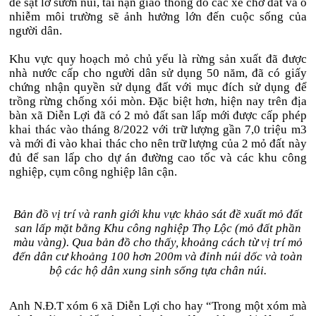
đề sạt lở sườn núi, tai nạn giao thông do các xe chở đất và ô
nhiễm môi trường sẽ ảnh hưởng lớn đến cuộc sống của
người dân.
Khu vực quy hoạch mỏ chủ yếu là rừng sản xuất đã được
nhà nước cấp cho người dân sử dụng 50 năm, đã có giấy
chứng nhận quyền sử dụng đất với mục đích sử dụng để
trồng rừng chống xói mòn. Đặc biệt hơn, hiện nay trên địa
bàn xã Diễn Lợi đã có 2 mỏ đất san lấp mới được cấp phép
khai thác vào tháng 8/2022 với trữ lượng gần 7,0 triệu m3
và mới đi vào khai thác cho nên trữ lượng của 2 mỏ đất này
đủ để san lấp cho dự án đường cao tốc và các khu công
nghiệp, cụm công nghiệp lân cận.
Bản đồ vị trí và ranh giới khu vực khảo sát đề xuất mỏ đất
san lấp mặt bằng Khu công nghiệp Thọ Lộc (mỏ đất phần
màu vàng). Qua bản đồ cho thấy, khoảng cách từ vị trí mỏ
đến dân cư khoảng 100 hơn 200m và đỉnh núi dốc và toàn
bộ các hộ dân xung sinh sống tựa chân núi.
Anh N.Đ.T xóm 6 xã Diễn Lợi cho hay “Trong một xóm mà