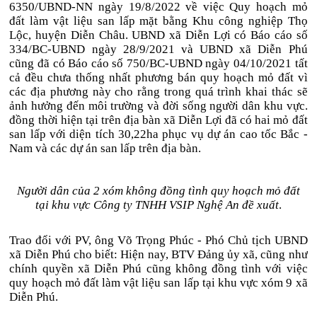
6350/UBND-NN ngày 19/8/2022 về việc Quy hoạch mỏ
đất làm vật liệu san lấp mặt bằng Khu công nghiệp Thọ
Lộc, huyện Diễn Châu. UBND xã Diễn Lợi có Báo cáo số
334/BC-UBND ngày 28/9/2021 và UBND xã Diễn Phú
cũng đã có Báo cáo số 750/BC-UBND ngày 04/10/2021 tất
cả đều chưa thống nhất phương bán quy hoạch mỏ đất vì
các địa phương này cho rằng trong quá trình khai thác sẽ
ảnh hưởng đến môi trường và đời sống người dân khu vực.
đồng thời hiện tại trên địa bàn xã Diễn Lợi đã có hai mỏ đất
san lấp với diện tích 30,22ha phục vụ dự án cao tốc Bắc -
Nam và các dự án san lấp trên địa bàn.
Người dân của 2 xóm không đồng tình quy hoạch mỏ đất
tại khu vực Công ty TNHH VSIP Nghệ An đề xuất
.
Trao đổi với PV, ông Võ Trọng Phúc - Phó Chủ tịch UBND
xã Diễn Phú cho biết: Hiện nay, BTV Đảng ủy xã, cũng như
chính quyền xã Diễn Phú cũng không đồng tình với việc
quy hoạch mỏ đất làm vật liệu san lấp tại khu vực xóm 9 xã
Diễn Phú.