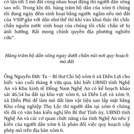
có tận tới 3 mỏ đất cùng nhau hoạt động thì người dân sống
sao nổi. Trong khi đó, hàng trăm hộ dân của xóm 6 chúng
tôi đang ngày đêm sinh hoạt bằng ngước ngầm nếu mỏ đất
của VSIP gần với dân như thế thì khi vào khai thác thì chắc
chắn nguồn nước sinh hoạt của chúng tôi chắc chắn sẽ bị
ảnh hưởng. Rất mong chính quyền địa phương nghiên
cứu”.
Hàng trăm hộ dân sống ngay dưới chân núi nơi quy hoạch
mỏ đất
Ông Nguyễn Đức Tu – Bí thư Chi bộ xóm 6 xã Diễn Lợi cho
biết: vào cuối tháng 8 vừa qua, khi biết UBND tỉnh Nghệ
An và Khu kinh tế Đông Nam Nghệ An có kế hoạch khảo
sát 46,54 ha đất tại khu vực xóm 6, xã Diễn Lợi và xóm 9,
xã Diễn Phú để làm mỏ đất làm vật liệu san lấp mặt bằng
Khu công nghiệp Thọ Lộc thì người dân tại xóm 6 chúng
tôi đã có văn bản kiến nghị lên Bí thư Tỉnh ủy, UBND tỉnh
Nghệ An và các cơ quan chức năng của tỉnh Nghệ An nêu ý
kiến của người dân xóm 6 là phản đối việc quy hoạch cấp
phép mỏ trên địa bàn xóm 6.