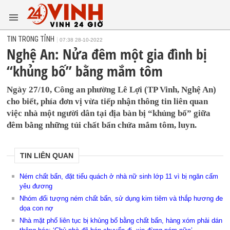
TIN TRONG TỈNH
07:38 28-10-2022
Nghệ An: Nửa đêm một gia đình bị
“khủng bố” bằng mắm tôm
Ngày 27/10, Công an phường Lê Lợi (TP Vinh, Nghệ An)
cho biết, phía đơn vị vừa tiếp nhận thông tin liên quan
việc nhà một người dân tại địa bàn bị “khủng bố” giữa
đêm bằng những túi chất bẩn chứa mắm tôm, luyn.
TIN LIÊN QUAN
Ném chất bẩn, đặt tiểu quách ở nhà nữ sinh lớp 11 vì bị ngăn cấm
yêu đương
Nhóm đối tượng ném chất bẩn, sử dụng kim tiêm và thắp hương đe
dọa con nợ
Nhà mặt phố liên tục bị khủng bố bằng chất bẩn, hàng xóm phải dán