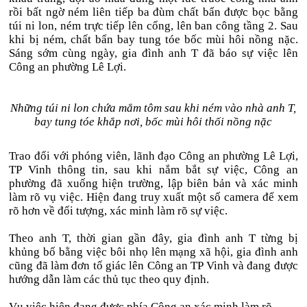
rồi bất ngờ ném liên tiếp ba đùm chất bẩn được bọc bằng
túi ni lon, ném trực tiếp lên cổng, lên ban công tầng 2. Sau
khi bị ném, chất bẩn bay tung tóe bốc mùi hôi nồng nặc.
Sáng sớm cùng ngày, gia đình anh T đã báo sự việc lên
Công an phường Lê Lợi.
Những túi ni lon chứa mắm tôm sau khi ném vào nhà anh T,
bay tung tóe khắp nơi, bốc mùi hôi thối nồng nặc
Trao đổi với phóng viên, lãnh đạo Công an phường Lê Lợi,
TP Vinh thông tin, sau khi nắm bắt sự việc, Công an
phường đã xuống hiện trường, lập biên bản và xác minh
làm rõ vụ việc. Hiện đang truy xuất một số camera để xem
rõ hơn về đối tượng, xác minh làm rõ sự việc.
Theo anh T, thời gian gần đây, gia đình anh T từng bị
khủng bố bằng việc bôi nhọ lên mạng xã hội, gia đình anh
cũng đã làm đơn tố giác lên Công an TP Vinh và đang được
hướng dẫn làm các thủ tục theo quy định.
Vụ việc hiện đang được phía Công an xác minh làm rõ.