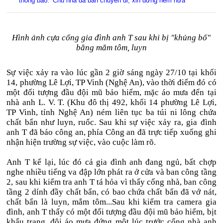
thông báo: ‘Chủ nhà đã bán chuyển đi, xin đừng ném nữa’
Hình ảnh cựa cổng gia đình anh T sau khi bị "khủng bố"
bằng mắm tôm, luyn
Sự việc xảy ra vào lúc gần 2 giờ sáng ngày 27/10 tại khối
14, phường Lê Lợi, TP Vinh (Nghệ An), vào thời điểm đó có
một đối tượng đầu đội mũ bảo hiểm, mặc áo mưa đến tại
nhà anh L. V. T. (Khu đô thị 492, khối 14 phường Lê Lợi,
TP Vinh, tỉnh Nghệ An) ném liên tục ba túi ni lông chứa
chất bẩn như luyn, ruốc. Sau khi sự việc xảy ra, gia đình
anh T đã báo công an, phía Công an đã trực tiếp xuống ghi
nhận hiện trường sự việc, vào cuộc làm rõ.
Anh T kể lại, lúc đó cả gia đình anh đang ngủ, bất chợp
nghe nhiều tiếng va đập lớn phát ra ở cửa và ban công tầng
2, sau khi kiểm tra anh T tá hỏa vì thấy cổng nhà, ban công
tầng 2 dính đầy chất bẩn, có bao chứa chất bẩn đã vớ nát,
chất bẩn là luyn, mắm tôm...Sau khi kiểm tra camera gia
đình, anh T thấy có một đối tượng đầu đội mũ bảo hiểm, bịt
khẩu trang, đội áo mưa đứng một lúc trước cổng nhà anh