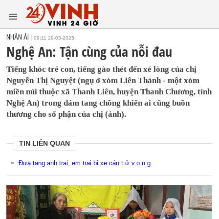
NHÂN ÁI
09:11 29-03-2025
Nghệ An: Tận cùng của nỗi đau
Tiếng khóc trẻ con, tiếng gào thét đến xé lòng của chị
Nguyễn Thị Nguyệt (ngụ ở xóm Liên Thành - một xóm
miền núi thuộc xã Thanh Liên, huyện Thanh Chương, tỉnh
Nghệ An) trong đám tang chồng khiến ai cũng buồn
thương cho số phận của chị (ảnh).
TIN LIÊN QUAN
Đưa tang anh trai, em trai bị xe cán t.ử v.o.n.g