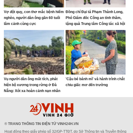
Vợ đột quỵ, con thơ mắc bệnh hiểm
Đồng chí Đại tá Phạm Thành Long,
nghèo, người đàn ông gần 60 tuổi
Phó Giám đốc Công an tỉnh thăm,
lâm cảnh cùng cực
tặng quà Trung tâm Công tác xã hội
tỉnh
Vụ người đàn ông mất tích, phát
'Cậu bé bánh mì' và hành trình chắt
hiện bộ xương trong rừng ở Đà
chiu giấc mơ đến trường
Nẵng: Xót xa hoàn cảnh nạn nhân
®
TRANG THÔNG TIN ĐIỆN TỬ VINH24H.VN
Hoạt động theo giấy phép số 32/GP-TTĐT, do Sở Thông tin và Truyền thông