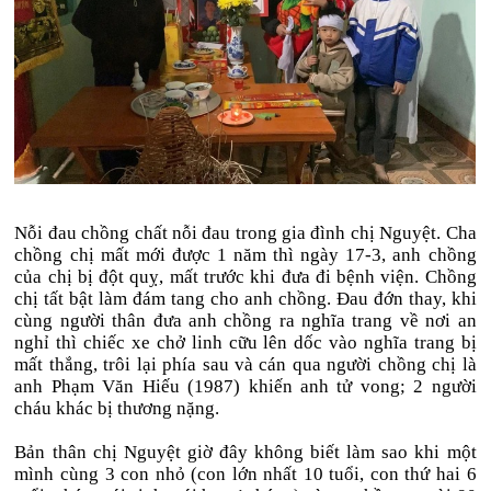
Nỗi đau chồng chất nỗi đau trong gia đình chị Nguyệt. Cha
chồng chị mất mới được 1 năm thì ngày 17-3, anh chồng
của chị bị đột quỵ, mất trước khi đưa đi bệnh viện. Chồng
chị tất bật làm đám tang cho anh chồng. Đau đớn thay, khi
cùng người thân đưa anh chồng ra nghĩa trang về nơi an
nghỉ thì chiếc xe chở linh cữu lên dốc vào nghĩa trang bị
mất thắng, trôi lại phía sau và cán qua người chồng chị là
anh Phạm Văn Hiếu (1987) khiến anh tử vong; 2 người
cháu khác bị thương nặng.
Bản thân chị Nguyệt giờ đây không biết làm sao khi một
mình cùng 3 con nhỏ (con lớn nhất 10 tuổi, con thứ hai 6