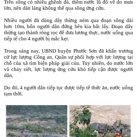
Trên sông có nhiều ghềnh đá, thêm nước lũ đổ về do mưa
lớn, nên dân làng không thể qua sông ứng cứu.
Nhiều người đã dùng dây thừng ném qua đoạn sông dài
hơn 10m, bốn người dân đứng bên kia bắt lấy. Đoạn dây
thừng tạo thành ròng rọc để đưa lương thực, nước uống qua
tiếp tế cho 4 người bị mắc kẹt.
Trong sáng nay, UBND huyện Phước Sơn đã khẩn trương
cử lực lượng Công an, Quân sự phối hợp với lực lượng tại
chỗ của xã tìm biện pháp giải cúu. Tuy nhiên, do nước lớn
và chảy siết, lực lượng ứng cứu khó tiếp cận được người
dân.
Do đó, 4 người dân tiếp tục được tiếp tế thức ăn, nước uống
tạm thời.