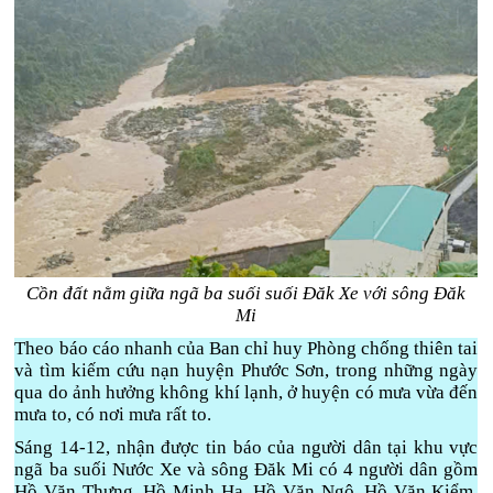
Cồn đất nằm giữa ngã ba suối suối Đăk Xe với sông Đăk
Mi
Theo báo cáo nhanh của Ban chỉ huy Phòng chống thiên tai
và tìm kiếm cứu nạn huyện Phước Sơn, trong những ngày
qua do ảnh hưởng không khí lạnh, ở huyện có mưa vừa đến
mưa to, có nơi mưa rất to.
Sáng 14-12, nhận được tin báo của người dân tại khu vực
ngã ba suối Nước Xe và sông Đăk Mi có 4 người dân gồm
Hồ Văn Thưng, Hồ Minh Hạ, Hồ Văn Ngô, Hồ Văn Kiểm,