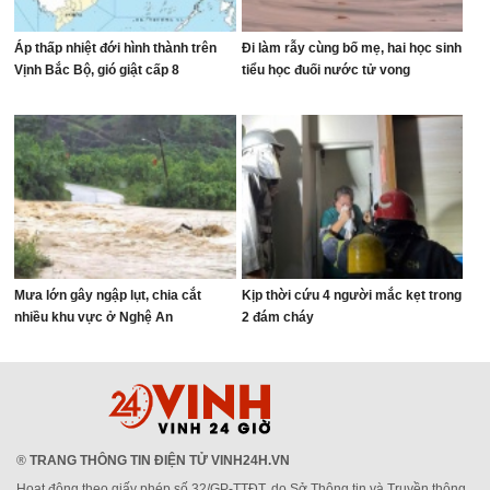
Áp thấp nhiệt đới hình thành trên
Đi làm rẫy cùng bố mẹ, hai học sinh
Vịnh Bắc Bộ, gió giật cấp 8
tiểu học đuối nước tử vong
Mưa lớn gây ngập lụt, chia cắt
Kịp thời cứu 4 người mắc kẹt trong
nhiều khu vực ở Nghệ An
2 đám cháy
®
TRANG THÔNG TIN ĐIỆN TỬ VINH24H.VN
Hoạt động theo giấy phép số 32/GP-TTĐT, do Sở Thông tin và Truyền thông