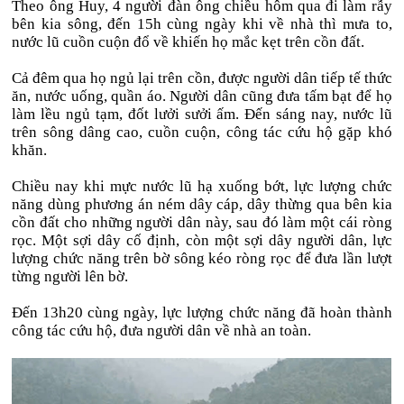
Theo ông Huy, 4 người đàn ông chiều hôm qua đi làm rẫy
bên kia sông, đến 15h cùng ngày khi về nhà thì mưa to,
nước lũ cuồn cuộn đổ về khiến họ mắc kẹt trên cồn đất.
Cả đêm qua họ ngủ lại trên cồn, được người dân tiếp tế thức
ăn, nước uống, quần áo. Người dân cũng đưa tấm bạt để họ
làm lều ngủ tạm, đốt lưởi sưởi ấm. Đến sáng nay, nước lũ
trên sông dâng cao, cuồn cuộn, công tác cứu hộ gặp khó
khăn.
Chiều nay khi mực nước lũ hạ xuống bớt, lực lượng chức
năng dùng phương án ném dây cáp, dây thừng qua bên kia
cồn đất cho những người dân này, sau đó làm một cái ròng
rọc. Một sợi dây cố định, còn một sợi dây người dân, lực
lượng chức năng trên bờ sông kéo ròng rọc để đưa lần lượt
từng người lên bờ.
Đến 13h20 cùng ngày, lực lượng chức năng đã hoàn thành
công tác cứu hộ, đưa người dân về nhà an toàn.