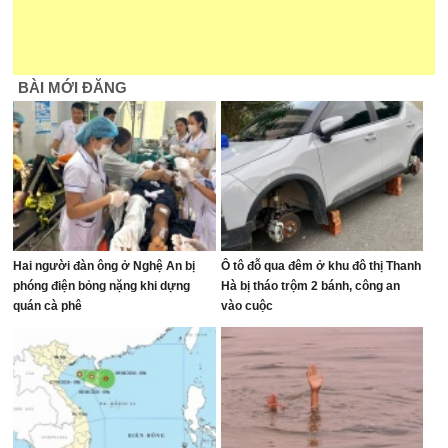
BÀI MỚI ĐĂNG
Hai người đàn ông ở Nghệ An bị
Ô tô đỗ qua đêm ở khu đô thị Thanh
phóng điện bỏng nặng khi dựng
Hà bị tháo trộm 2 bánh, công an
quán cà phê
vào cuộc