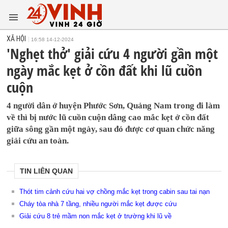
XÃ HỘI
16:58 14-12-2024
'Nghẹt thở' giải cứu 4 người gần một
ngày mắc kẹt ở cồn đất khi lũ cuồn
cuộn
4 người dân ở huyện Phước Sơn, Quảng Nam trong đi làm
về thì bị nước lũ cuồn cuộn dâng cao mắc kẹt ở cồn đất
giữa sông gần một ngày, sau đó được cơ quan chức năng
giải cứu an toàn.
TIN LIÊN QUAN
Thót tim cảnh cứu hai vợ chồng mắc kẹt trong cabin sau tai nạn
Cháy tòa nhà 7 tầng, nhiều người mắc kẹt được cứu
Giải cứu 8 trẻ mầm non mắc kẹt ở trường khi lũ về