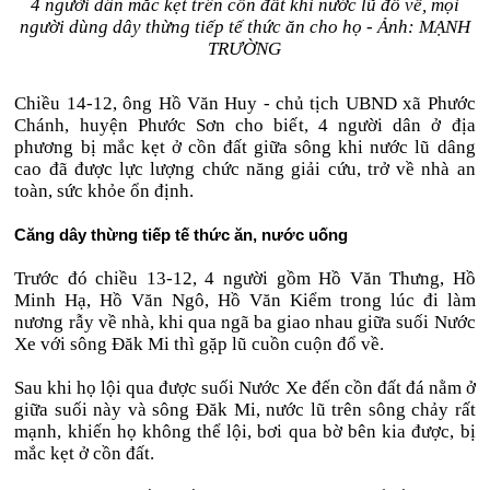
4 người dân mắc kẹt trên cồn đất khi nước lũ đổ về, mọi
người dùng dây thừng tiếp tế thức ăn cho họ - Ảnh: MẠNH
TRƯỜNG
Chiều 14-12, ông Hồ Văn Huy - chủ tịch UBND xã Phước
Chánh, huyện Phước Sơn cho biết, 4 người dân ở địa
phương bị mắc kẹt ở cồn đất giữa sông khi nước lũ dâng
cao đã được lực lượng chức năng giải cứu, trở về nhà an
toàn, sức khỏe ổn định.
Căng dây thừng tiếp tế thức ăn, nước uống
Trước đó chiều 13-12, 4 người gồm Hồ Văn Thưng, Hồ
Minh Hạ, Hồ Văn Ngô, Hồ Văn Kiểm trong lúc đi làm
nương rẫy về nhà, khi qua ngã ba giao nhau giữa suối Nước
Xe với sông Đăk Mi thì gặp lũ cuồn cuộn đổ về.
Sau khi họ lội qua được suối Nước Xe đến cồn đất đá nằm ở
giữa suối này và sông Đăk Mi, nước lũ trên sông chảy rất
mạnh, khiến họ không thể lội, bơi qua bờ bên kia được, bị
mắc kẹt ở cồn đất.