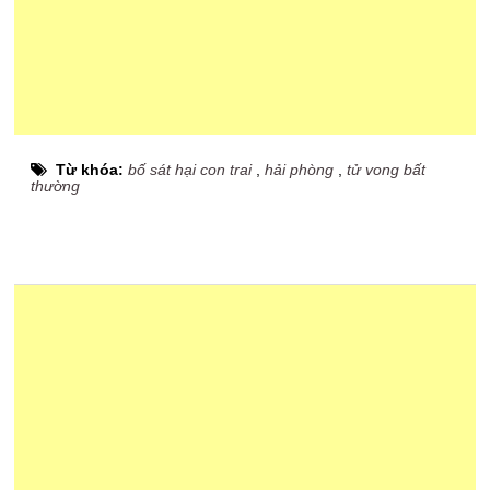
Từ khóa:
bố sát hại con trai
,
hải phòng
,
tử vong bất
thường