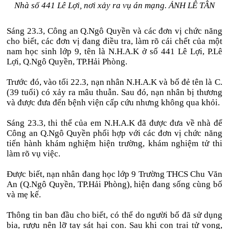
Nhà số 441 Lê Lợi, nơi xảy ra vụ án mạng. ẢNH LÊ TÂN
Sáng 23.3, Công an Q.Ngô Quyền và các đơn vị chức năng
cho biết, các đơn vị đang điều tra, làm rõ cái chết của một
nam học sinh lớp 9, tên là N.H.A.K ở số 441 Lê Lợi, P.Lê
Lợi, Q.Ngô Quyền, TP.Hải Phòng.
Trước đó, vào tối 22.3, nạn nhân N.H.A.K và bố đẻ tên là C.
(39 tuổi) có xảy ra mâu thuẫn. Sau đó, nạn nhân bị thương
và được đưa đến bệnh viện cấp cứu nhưng không qua khỏi.
Sáng 23.3, thi thể của em N.H.A.K đã được đưa về nhà để
Công an Q.Ngô Quyền phối hợp với các đơn vị chức năng
tiến hành khám nghiệm hiện trường, khám nghiệm tử thi
làm rõ vụ việc.
Được biết, nạn nhân đang học lớp 9 Trường THCS Chu Văn
An (Q.Ngô Quyền, TP.Hải Phòng), hiện đang sống cùng bố
và mẹ kế.
Thông tin ban đầu cho biết, có thể do người bố đã sử dụng
bia, rượu nên lỡ tay sát hại con. Sau khi con trai tử vong,