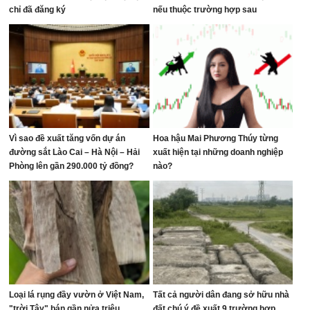
chỉ đã đăng ký
nếu thuộc trường hợp sau
Vì sao đề xuất tăng vốn dự án
Hoa hậu Mai Phương Thúy từng
đường sắt Lào Cai – Hà Nội – Hải
xuất hiện tại những doanh nghiệp
Phòng lên gần 290.000 tỷ đồng?
nào?
Loại lá rụng đầy vườn ở Việt Nam,
Tất cả người dân đang sở hữu nhà
"trời Tây" bán gần nửa triệu
đất chú ý đề xuất 9 trường hợp