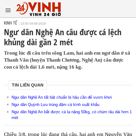
KINH TẾ
13:50 04-08-2018
Ngư dân Nghệ An câu được cá lệch
khủng dài gần 2 mét
Trong lúc đi câu trên sông Lam, hai anh em ngư dân ở xã
Thanh Văn (huyện Thanh Chương, Nghệ An) câu được
con cá lệch dài 1,6 mét, nặng 16 kg.
TIN LIÊN QUAN
Ngư dân Nghệ An tất bật chuẩn bị hậu cần để vươn khơi
Ngư dân Quỳnh Lưu trúng đậm cá kình xuất khẩu
Ngư dân Nghệ An bắt được cá lạ nặng 50kg, có chùm râu dài hơn 1
mét
Chiều 3/8, trong lúc đang thả câu, hai anh em Nguyễn Văn