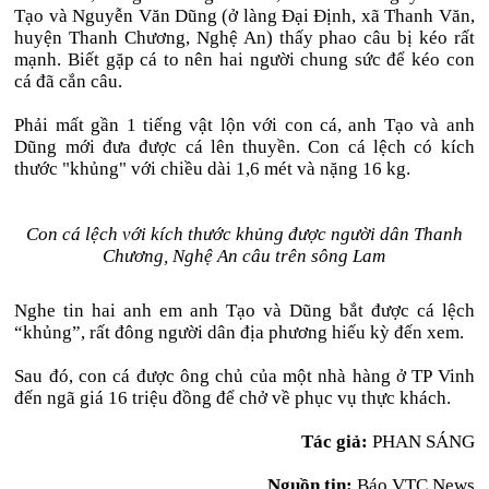
Tạo và Nguyễn Văn Dũng (ở làng Đại Định, xã Thanh Văn,
huyện Thanh Chương, Nghệ An) thấy phao câu bị kéo rất
mạnh. Biết gặp cá to nên hai người chung sức để kéo con
cá đã cắn câu.
Phải mất gần 1 tiếng vật lộn với con cá, anh Tạo và anh
Dũng mới đưa được cá lên thuyền. Con cá lệch có kích
thước "khủng" với chiều dài 1,6 mét và nặng 16 kg.
Con cá lệch với kích thước khủng được người dân Thanh
Chương, Nghệ An câu trên sông Lam
Nghe tin hai anh em anh Tạo và Dũng bắt được cá lệch
“khủng”, rất đông người dân địa phương hiếu kỳ đến xem.
Sau đó, con cá được ông chủ của một nhà hàng ở TP Vinh
đến ngã giá 16 triệu đồng để chở về phục vụ thực khách.
Tác giả:
PHAN SÁNG
Nguồn tin:
Báo VTC News