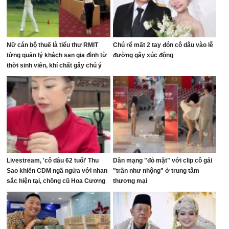
Nữ cán bộ thuế là tiểu thư RMIT
Chú rể mất 2 tay đón cô dâu vào lễ
từng quản lý khách sạn gia đình từ
đường gây xúc động
thời sinh viên, khí chất gây chú ý
trên sân golf
Livestream, 'cô dâu 62 tuổi' Thu
Dân mạng "đỏ mặt" với clip cô gái
Sao khiến CDM ngã ngửa với nhan
"trần như nhộng" ở trung tâm
sắc hiện tại, chồng cũ Hoa Cương
thương mại
bị réo tên