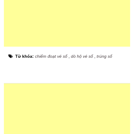
Từ khóa:
chiếm đoạt vé số
,
dò hộ vé số
,
trúng số