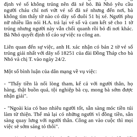
định vé số không trúng nên đã xé bỏ. Bà Nhỏ yêu cầu
người cháu chỉ nơi vứt vé số đã xé nhưng đến nơi, bà
không tìm thấy tờ nào có dãy số đuôi 51 bị xé. Người phụ
nữ nhiều lần nói H.A. trả lại vé số và cam kết sẽ cho 1 tờ
trúng nhưng người này vẫn chối quanh rồi bỏ đi nơi khác.
Bà Nhỏ quyết định tố cáo sự việc ra công an.
Liên quan đến sự việc, anh H. xác nhận có bán 2 tờ vé số
trúng giải nhất với dãy số 18251 của đài Đồng Tháp cho bà
Nhỏ và chị T. vào ngày 24/2.
Một số bình luận của dân mạng về vụ việc:
- "Thấy tiền là nổi lòng tham, kể cả với người thân, họ
hàng, thật buồn quá, tội nghiệp bà cụ, mong bà sớm được
nhận giải".
- "Ngoài kia có bao nhiêu người tốt, sẵn sàng móc tiền túi
làm từ thiện. Thế mà lại có những người vì đồng tiền, sẵn
sàng quay lưng với người thân. Công an vào cuộc thì mọi
việc sẽ sớm sáng tỏ thôi".