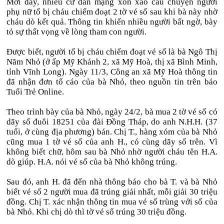
Mới đây, nhiều cư dân mạng xôn xao câu chuyện người
phụ nữ tố bị cháu chiếm đoạt 2 tờ vé số sau khi bà này nhờ
cháu dò kết quả. Thông tin khiến nhiều người bất ngờ, bày
tỏ sự thất vọng về lòng tham con người.
Được biết, người tố bị cháu chiếm đoạt vé số là bà Ngô Thị
Năm Nhỏ (ở ấp Mỹ Khánh 2, xã Mỹ Hoà, thị xã Bình Minh,
tỉnh Vĩnh Long). Ngày 11/3, Công an xã Mỹ Hoà thông tin
đã nhận đơn tố cáo của bà Nhỏ, theo nguồn tin trên báo
Tuổi Trẻ Online.
Theo trình bày của bà Nhỏ, ngày 24/2, bà mua 2 tờ vé số có
dãy số đuôi 18251 của đài Đồng Tháp, do anh N.H.H. (37
tuổi, ở cùng địa phương) bán. Chị T., hàng xóm của bà Nhỏ
cũng mua 1 tờ vé số của anh H., có cùng dãy số trên. Vì
không biết chữ, hôm sau bà Nhỏ nhờ người cháu tên H.A.
dò giúp. H.A. nói vé số của bà Nhỏ không trúng.
Sau đó, anh H. đã đến nhà thông báo cho bà T. và bà Nhỏ
biết vé số 2 người mua đã trúng giải nhất, mỗi giải 30 triệu
đồng. Chị T. xác nhận thông tin mua vé số trùng với số của
bà Nhỏ. Khi chị dò thì tờ vé số trúng 30 triệu đồng.