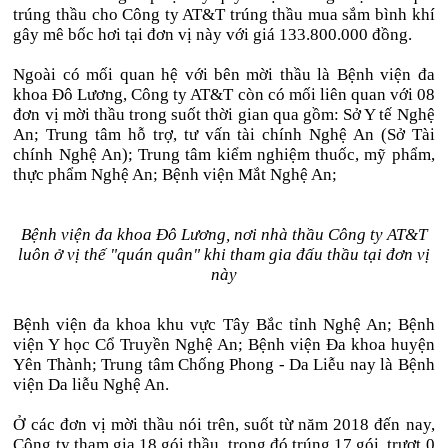
trúng thầu cho Công ty AT&T trúng thầu mua sắm bình khí
gây mê bốc hơi tại đơn vị này với giá 133.800.000 đồng.
Ngoài có mối quan hệ với bên mời thầu là Bệnh viện đa
khoa Đô Lương, Công ty AT&T còn có mối liên quan với 08
đơn vị mời thầu trong suốt thời gian qua gồm: Sở Y tế Nghệ
An; Trung tâm hỗ trợ, tư vấn tài chính Nghệ An (Sở Tài
chính Nghệ An); Trung tâm kiểm nghiệm thuốc, mỹ phẩm,
thực phẩm Nghệ An; Bệnh viện Mắt Nghệ An;
Bệnh viện đa khoa Đô Lương, nơi nhà thầu Công ty AT&T
luôn ở vị thế "quán quân" khi tham gia đấu thầu tại đơn vị
này
Bệnh viện đa khoa khu vực Tây Bắc tỉnh Nghệ An; Bệnh
viện Y học Cổ Truyền Nghệ An; Bệnh viện Đa khoa huyện
Yên Thành; Trung tâm Chống Phong - Da Liễu nay là Bệnh
viện Da liễu Nghệ An.
Ở các đơn vị mời thầu nói trên, suốt từ năm 2018 đến nay,
Công ty tham gia 18 gói thầu, trong đó trúng 17 gói, trượt 0