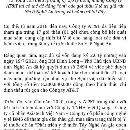
Với tổng vốn điều lệ đăng ký 2,6 tỷ đồng nhưng Công ty
AT&T lại có thể dễ dàng "ôm" các gói thầu Y tế trị giá rất
lớn ở Nghệ An trong vài năm trở lại đây
Cụ thể, từ năm 2018 đến nay, Công ty AT&T đã liên tiếp
tham gia trúng 17 gói thầu (01 gói chưa công bố kết quả)
mua sắm, cung cấp thiết bị Y tế cho hàng loạt các đơn vị
bệnh viện, trung tâm y tế trực thuộc Sở Y tế Nghệ An.
Đáng quan tâm, mặc dù số vốn đăng ký 2,6 tỷ nhưng vào
ngày 19/7/2021, ông Bùi Đình Long – Phó Chủ tịch UBND
tỉnh Nghệ An đã ký quyết định số 2494 về việc phê duyệt
danh mục, dự toán và kế hoạch lựa chọn nhà thầu 21 loại
máy móc, phương tiện phục vụ cho Bệnh viện dã chiến số 1
với tổng số tiền 8.200.840.000 đồng theo hình thức chỉ
định thầu rút gọn cho Công ty AT&T.
Trước đó, vào đầu năm 2020, công ty AT&T trúng thầu với
tư cách là liên danh với Công ty TNHH Việt Quang - Công
ty cổ phần Asiatech Việt Nam – Công ty cổ phần công nghệ
y tế BMS để tham gia đấu thầu gói mua sắm trang thiết bị Y
tế thuộc đề án “Phát triển y tế miền Tây Nghệ An gia đoạn