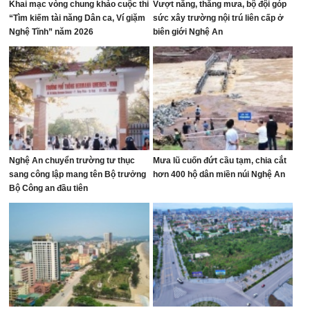
Khai mạc vòng chung khảo cuộc thi
Vượt nắng, thắng mưa, bộ đội góp
“Tìm kiếm tài năng Dân ca, Ví giặm
sức xây trường nội trú liên cấp ở
Nghệ Tĩnh” năm 2026
biên giới Nghệ An
Nghệ An chuyển trường tư thục
Mưa lũ cuốn đứt cầu tạm, chia cắt
sang công lập mang tên Bộ trưởng
hơn 400 hộ dân miền núi Nghệ An
Bộ Công an đầu tiên