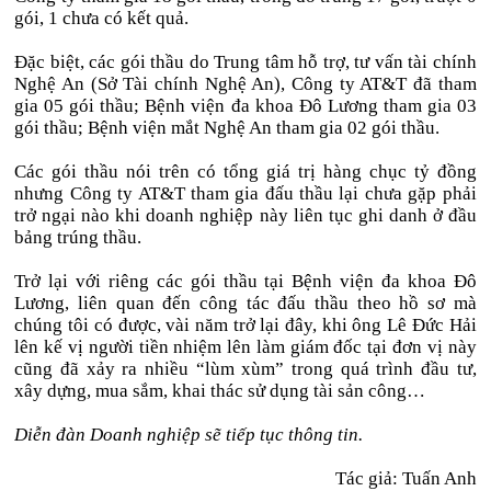
gói, 1 chưa có kết quả.
Đặc biệt, các gói thầu do Trung tâm hỗ trợ, tư vấn tài chính
Nghệ An (Sở Tài chính Nghệ An), Công ty AT&T đã tham
gia 05 gói thầu; Bệnh viện đa khoa Đô Lương tham gia 03
gói thầu; Bệnh viện mắt Nghệ An tham gia 02 gói thầu.
Các gói thầu nói trên có tổng giá trị hàng chục tỷ đồng
nhưng Công ty AT&T tham gia đấu thầu lại chưa gặp phải
trở ngại nào khi doanh nghiệp này liên tục ghi danh ở đầu
bảng trúng thầu.
Trở lại với riêng các gói thầu tại Bệnh viện đa khoa Đô
Lương, liên quan đến công tác đấu thầu theo hồ sơ mà
chúng tôi có được, vài năm trở lại đây, khi ông Lê Đức Hải
lên kế vị người tiền nhiệm lên làm giám đốc tại đơn vị này
cũng đã xảy ra nhiều “lùm xùm” trong quá trình đầu tư,
xây dựng, mua sắm, khai thác sử dụng tài sản công…
Diễn đàn Doanh nghiệp sẽ tiếp tục thông tin.
Tác giả: Tuấn Anh