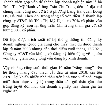
Thành viên góp vốn để thành lập doanh nghiệp này là bà
Trần Thị Mỹ Hạnh và ông Trần Chí Trung đều có địa chỉ
chung nhà, cùng nơi cứ trú ở phường Láng Hạ, quận Đống
Đa, Hà Nội. Theo đó, trong tổng số vốn điều lệ thành lập
công ty AT&T, bà Trần Thị Mỹ Hạnh có 70% cổ phần vốn
góp đăng ký, còn lại ông Trần Chí Trung tham gia với số
lượng 30% cổ phần.
Dữ liệu được trích xuất từ hệ thống thông tin đăng ký
doanh nghiệp Quốc gia cũng cho thấy, mặc dù được thành
lập từ năm 2008 nhưng đến thời điểm cuối tháng 12/2021,
Công ty AT&T vẫn không có đăng ký biến động về nguồn
vốn tăng, giảm trong tổng vốn đăng ký kinh doanh.
Vậy nhưng, cũng suốt thời gian 10 năm “vắng bóng” trên
hệ thống mạng đấu thầu, bắt đầu tư năm 2018, cái tên
AT&T lại khiến nhiều nhà thầu trên lĩnh vực Y tế phải “ngả
mũ” thán phục vì tỷ lệ trúng thầu các gói thầu gần như
trúng tuyệt đối mỗi khi doanh nghiệp này tham gia tại
Nghệ An.