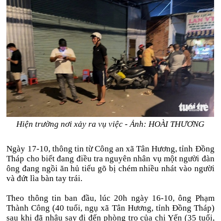
Hiện trường nơi xảy ra vụ việc - Ảnh: HOÀI THƯƠNG
Ngày 17-10, thông tin từ Công an xã Tân Hương, tỉnh Đồng
Tháp cho biết đang điều tra nguyên nhân vụ một người đàn
ông đang ngồi ăn hủ tiếu gõ bị chém nhiều nhát vào người
và đứt lìa bàn tay trái.
Theo thông tin ban đầu, lúc 20h ngày 16-10, ông Phạm
Thành Công (40 tuổi, ngụ xã Tân Hương, tỉnh Đồng Tháp)
sau khi đã nhậu say đi đến phòng trọ của chị Yến (35 tuổi,