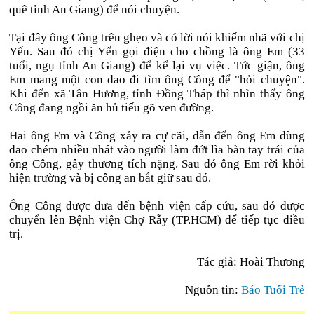
quê tỉnh An Giang) để nói chuyện.
Tại đây ông Công trêu ghẹo và có lời nói khiếm nhã với chị
Yến. Sau đó chị Yến gọi điện cho chồng là ông Em (33
tuổi, ngụ tỉnh An Giang) để kể lại vụ việc. Tức giận, ông
Em mang một con dao đi tìm ông Công để "hỏi chuyện".
Khi đến xã Tân Hương, tỉnh Đồng Tháp thì nhìn thấy ông
Công đang ngồi ăn hủ tiếu gõ ven đường.
Hai ông Em và Công xảy ra cự cãi, dẫn đến ông Em dùng
dao chém nhiều nhát vào người làm đứt lìa bàn tay trái của
ông Công, gây thương tích nặng. Sau đó ông Em rời khỏi
hiện trường và bị công an bắt giữ sau đó.
Ông Công được đưa đến bệnh viện cấp cứu, sau đó được
chuyển lên Bệnh viện Chợ Rẫy (TP.HCM) để tiếp tục điều
trị.
Tác giả: Hoài Thương
Nguồn tin:
Báo Tuổi Trẻ