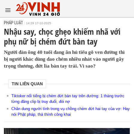
PHÁP LUẬT
14:29 17-10-2025
Nhậu say, chọc ghẹo khiếm nhã với
phụ nữ bị chém đứt bàn tay
Người đàn ông 40 tuổi đang ăn hủ tiếu gõ ven đường thì
bị người khác dùng dao chém nhiều nhát vào người gây
trọng thương, đứt lìa bàn tay trái. Vì sao?
TIN LIÊN QUAN
Tiktoker nổi tiếng bị chém đứt bàn tay trên đường: 1 tháng trước
từng đăng clip bị truy đuổi, đòi nợ
Chân dung người tình trong vụ chồng chém đứt hai tay của vợ: Hay
nói Phật pháp, thả thính công khai