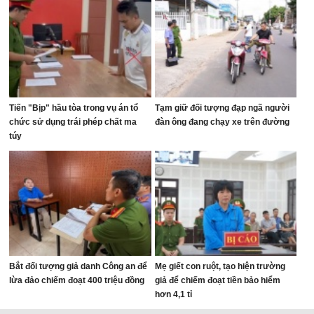
Tiến "Bịp" hầu tòa trong vụ án tổ
Tạm giữ đối tượng đạp ngã người
chức sử dụng trái phép chất ma
đàn ông đang chạy xe trên đường
túy
Bắt đối tượng giả danh Công an để
Mẹ giết con ruột, tạo hiện trường
lừa đảo chiếm đoạt 400 triệu đồng
giả để chiếm đoạt tiền bảo hiểm
hơn 4,1 tỉ