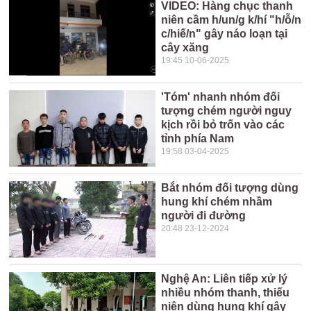
VIDEO: Hàng chục thanh
niên cầm h/un/g k/hí "h/ỗ/n
c/hiế/n" gây náo loạn tại
cây xăng
19:45 10-06-2025
'Tóm' nhanh nhóm đối
tượng chém người nguy
kịch rồi bỏ trốn vào các
tỉnh phía Nam
19:58 03-04-2025
Bắt nhóm đối tượng dùng
hung khí chém nhầm
người đi đường
20:48 23-12-2024
Nghệ An: Liên tiếp xử lý
nhiều nhóm thanh, thiếu
niên dùng hung khí gây