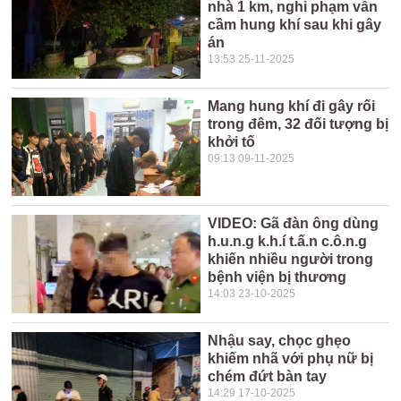
nhà 1 km, nghi phạm vẫn
cầm hung khí sau khi gây
án
13:53 25-11-2025
Mang hung khí đi gây rối
trong đêm, 32 đối tượng bị
khởi tố
09:13 09-11-2025
VIDEO: Gã đàn ông dùng
h.u.n.g k.h.í t.ấ.n c.ô.n.g
khiến nhiều người trong
bệnh viện bị thương
14:03 23-10-2025
Nhậu say, chọc ghẹo
khiếm nhã với phụ nữ bị
chém đứt bàn tay
14:29 17-10-2025