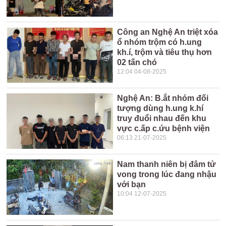
Công an Nghệ An triệt xóa
ổ nhóm trộm có h.ung
kh.í, trộm và tiêu thụ hơn
02 tấn chó
12:04 04-08-2025
Nghệ An: B.ắt nhóm đối
tượng dùng h.ung k.hí
truy đuổi nhau đến khu
vực c.ấp c.ứu bệnh viện
06:13 21-07-2025
Nam thanh niên bị đâm tử
vong trong lúc đang nhậu
với bạn
10:04 12-07-2025