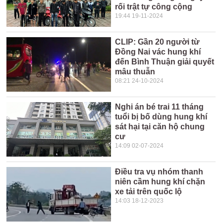
rối trật tự công cộng
19:44 19-11-2024
CLIP: Gần 20 người từ
Đồng Nai vác hung khí
đến Bình Thuận giải quyết
mâu thuẫn
08:21 24-10-2024
Nghi án bé trai 11 tháng
tuổi bị bố dùng hung khí
sát hại tại căn hộ chung
cư
14:09 02-07-2024
Điều tra vụ nhóm thanh
niên cầm hung khí chặn
xe tải trên quốc lộ
14:03 18-12-2023