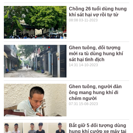
Chồng 26 tuổi dùng hung
khí sát hại vợ rồi tự tử
08:08 03-11-2023
Ghen tuông, đối tượng
mới ra tù dùng hung khí
sát hại tình địch
14:31 14-10-2023
Ghen tuông, người đàn
ông mang hung khí đi
chém người
07:31 15-08-2023
Bắt giữ 5 đối tượng dùng
hung khí cướp xe máy tại