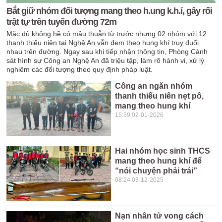
Bắt giữ nhóm đối tượng mang theo h.ung k.h.í, gây rối
trật tự trên tuyến đường 72m
Mặc dù không hề có mâu thuẫn từ trước nhưng 02 nhóm với 12
thanh thiếu niên tại Nghệ An vẫn đem theo hung khí truy đuổi
nhau trên đường. Ngay sau khi tiếp nhận thông tin, Phòng Cảnh
sát hình sự Công an Nghệ An đã triệu tập, làm rõ hành vi, xử lý
nghiêm các đối tượng theo quy định pháp luật.
Công an ngăn nhóm
thanh thiếu niên nẹt pô,
mang theo hung khí
15:59 02-01-2026
Hai nhóm học sinh THCS
mang theo hung khí để
“nói chuyện phải trái”
08:24 03-12-2025
Nạn nhân tử vong cách