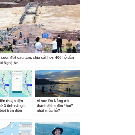
 cuốn đứt cầu tạm, chia cắt hơn 400 hộ dân
úi Nghệ An
iện thuận tiện
Vì sao Đà Nẵng trở
ờ 3 tính năng ít
thành điểm đến “hot”
biết trên điện
nhất mùa hè?