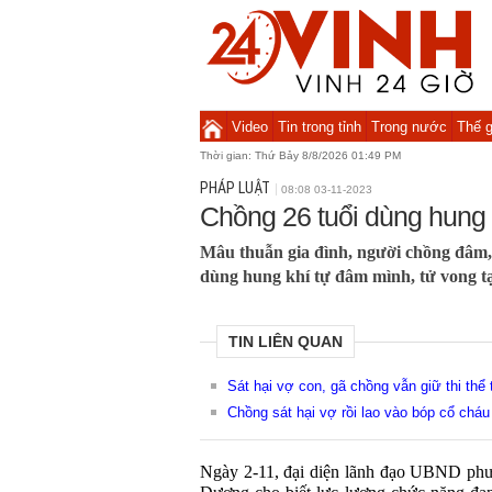
Video
Tin trong tỉnh
Trong nước
Thế g
Thời gian:
Thứ Bảy 8/8/2026 01:49 PM
PHÁP LUẬT
08:08 03-11-2023
Chồng 26 tuổi dùng hung kh
Mâu thuẫn gia đình, người chồng đâm,
dùng hung khí tự đâm mình, tử vong tạ
TIN LIÊN QUAN
Sát hại vợ con, gã chồng vẫn giữ thi thể 
Chồng sát hại vợ rồi lao vào bóp cổ cháu 
Ngày 2-11, đại diện lãnh đạo UBND phư