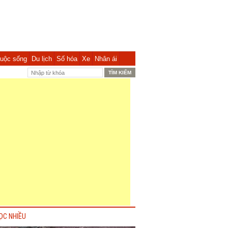
uộc sống
Du lịch
Số hóa
Xe
Nhân ái
ỌC NHIỀU