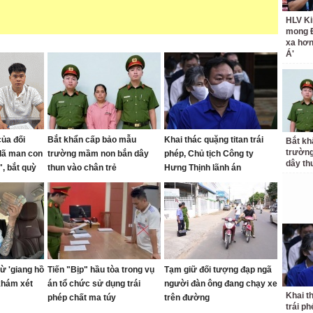
HLV Ki
mong 
xa hơ
Á'
của đối
Bắt khẩn cấp bảo mẫu
Khai thác quặng titan trái
Bắt kh
trườn
dã man con
trường mầm non bắn dây
phép, Chủ tịch Công ty
dây th
, bắt quỳ
thun vào chân trẻ
Hưng Thịnh lãnh án
g
ừ 'giang hồ
Tiến "Bịp" hầu tòa trong vụ
Tạm giữ đối tượng đạp ngã
khám xét
án tổ chức sử dụng trái
người đàn ông đang chạy xe
Khai t
phép chất ma túy
trên đường
trái p