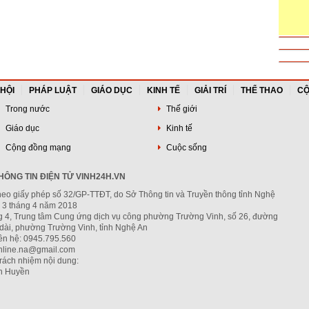
 HỘI
PHÁP LUẬT
GIÁO DỤC
KINH TẾ
GIẢI TRÍ
THỂ THAO
CỘ
Trong nước
Thế giới
Giáo dục
Kinh tế
Cộng đồng mạng
Cuộc sống
ÔNG TIN ĐIỆN TỬ VINH24H.VN
heo giấy phép số 32/GP-TTĐT, do Sở Thông tin và Truyền thông tỉnh Nghệ
 3 tháng 4 năm 2018
ng 4, Trung tâm Cung ứng dịch vụ công phường Trường Vinh, số 26, đường
dài, phường Trường Vinh, tỉnh Nghệ An
iên hệ: 0945.795.560
nline.na@gmail.com
trách nhiệm nội dung:
h Huyền