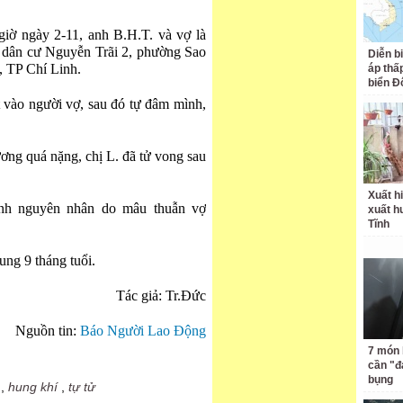
giờ ngày 2-11, anh B.H.T. và vợ là
hu dân cư Nguyễn Trãi 2, phường Sao
Diễn b
, TP Chí Linh.
áp thấp
biển Đ
 vào người vợ, sau đó tự đâm mình,
ơng quá nặng, chị L. đã tử vong sau
Xuất hi
inh nguyên nhân do mâu thuẫn vợ
xuất h
Tĩnh
ung 9 tháng tuổi.
Tác giả: Tr.Đức
Nguồn tin:
Báo Người Lao Động
7 món 
cần "
bụng
,
hung khí
,
tự tử