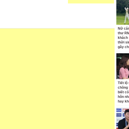
Nữ cán
thư RM
khách 
thời si
gây ch
Tiết l
chồng 
biết có
hôn nh
hay k