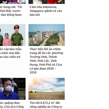
m Sang-sik: 'Tôi
Cầm hòa Indonesia,
Đình Bắc vươn
Singapore giành vé vào
n tầm Đông Nam
bán kết
ẩn cấp bảo mẫu
Thực hiện Đề án chỉnh
g mầm non bắn
trang đô thị các phường
un vào chân trẻ
Trường Vinh, Thành
Vinh, Vinh Lộc, Vinh
Hưng, Vinh Phú và Cửa
Lò giai đoạn 2026 –
2030
hác quặng titan
Thu hồi 8.672,2 m² đất
hép, Chủ tịch Công
nông nghiệp do Công ty