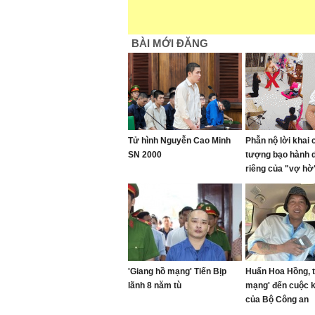
BÀI MỚI ĐĂNG
Tử hình Nguyễn Cao Minh
Phẫn nộ lời khai 
SN 2000
tượng bạo hành 
riêng của "vợ hờ"
gối đến 1 giờ sán
'Giang hồ mạng' Tiến Bịp
Huấn Hoa Hồng, t
lãnh 8 năm tù
mạng' đến cuộc 
của Bộ Công an