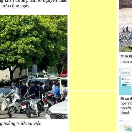
ng khẩn trương làm rõ nguyên nhân
o trưa cùng ngày.
Mưa lũ
miền n
Đi xe đ
hơn nh
người 
thoại
 hoàng trước vụ việc