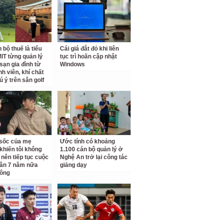
 bộ thuế là tiểu
Cái giá đắt đỏ khi liên
IT từng quản lý
tục trì hoãn cập nhật
sạn gia đình từ
Windows
nh viên, khí chất
ú ý trên sân golf
ộ sốc của mẹ
Ước tính có khoảng
khiến tôi không
1.100 cán bộ quản lý ở
 nên tiếp tục cuộc
Nghệ An trở lại công tác
ân 7 năm nữa
giảng dạy
hông