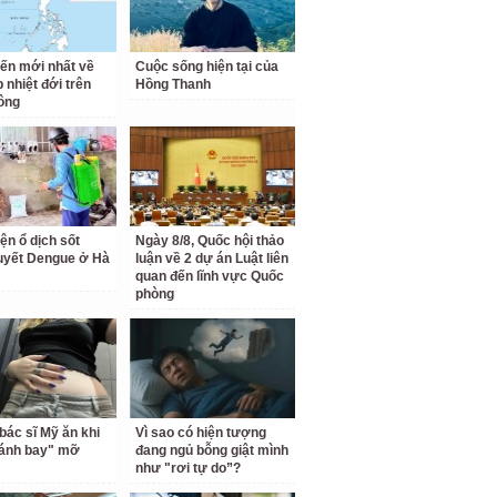
iến mới nhất về
Cuộc sống hiện tại của
 nhiệt đới trên
Hồng Thanh
ông
ện ổ dịch sốt
Ngày 8/8, Quốc hội thảo
uyết Dengue ở Hà
luận về 2 dự án Luật liên
quan đến lĩnh vực Quốc
phòng
bác sĩ Mỹ ăn khi
Vì sao có hiện tượng
đánh bay" mỡ
đang ngủ bỗng giật mình
như "rơi tự do”?