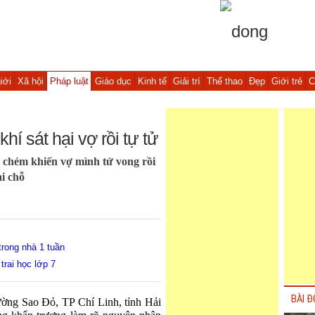
iới
Xã hội
Pháp luật
Giáo dục
Kinh tế
Giải trí
Thể thao
Đẹp
Giới trẻ
C
í sát hại vợ rồi tự tử
 chém khiến vợ mình tử vong rồi
i chỗ
trong nhà 1 tuần
trai học lớp 7
BÀI Đ
ờng Sao Đỏ, TP Chí Linh, tỉnh Hải