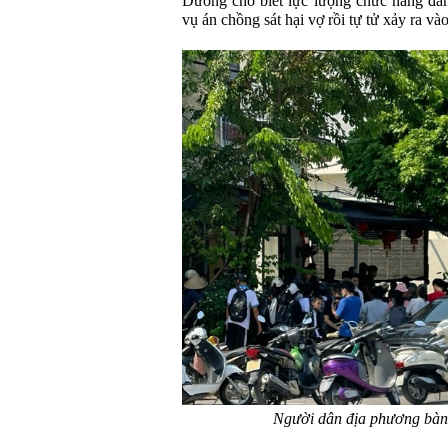
Dương cho biết lực lượng chức năng đa
vụ án chồng sát hại vợ rồi tự tử xảy ra và
Người dân địa phương bàng