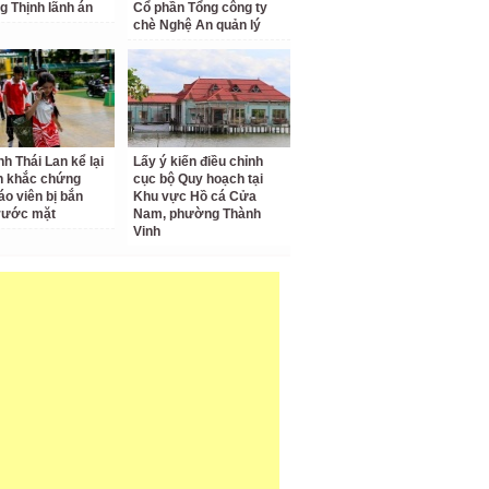
g Thịnh lãnh án
Cổ phần Tổng công ty
chè Nghệ An quản lý
nh Thái Lan kể lại
Lấy ý kiến điều chỉnh
h khắc chứng
cục bộ Quy hoạch tại
áo viên bị bắn
Khu vực Hồ cá Cửa
rước mặt
Nam, phường Thành
Vinh