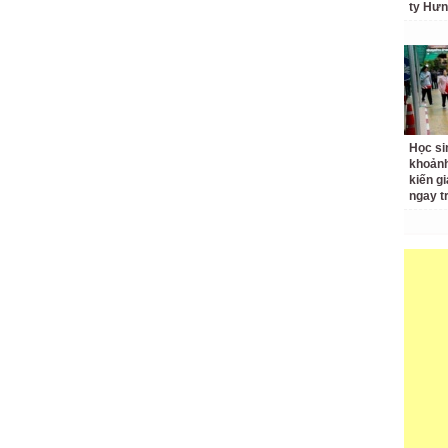
ty Hưn
Học si
khoản
kiến gi
ngay t