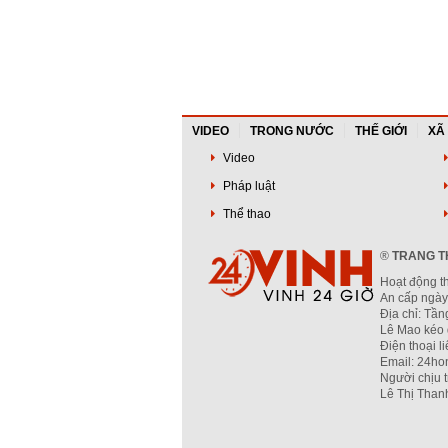
VIDEO
TRONG NƯỚC
THẾ GIỚI
XÃ
Video
Pháp luật
Thể thao
®
TRANG TH
Hoạt động t
An cấp ngày
Địa chỉ: Tầ
Lê Mao kéo 
Điện thoại l
Email: 24ho
Người chịu 
Lê Thị Than