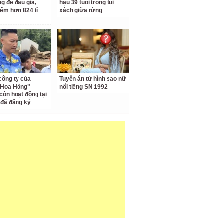
ng để đấu giá,
hậu 39 tuổi trong túi
iểm hơn 824 tỉ
xách giữa rừng
công ty của
Tuyên án tử hình sao nữ
 Hoa Hồng"
nổi tiếng SN 1992
còn hoạt động tại
ỉ đã đăng ký