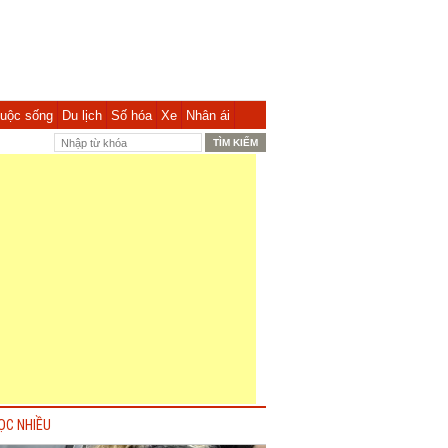
uộc sống
Du lịch
Số hóa
Xe
Nhân ái
ỌC NHIỀU