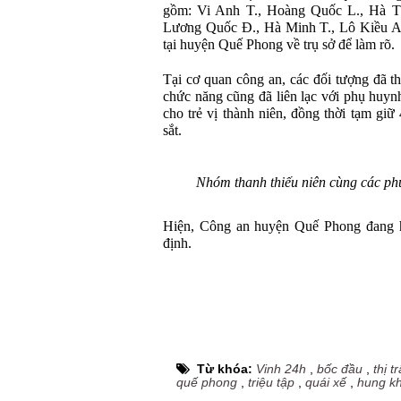
gồm: Vi Anh T., Hoàng Quốc L., Hà Tú
Lương Quốc Đ., Hà Minh T., Lô Kiều A.
tại huyện Quế Phong về trụ sở để làm rõ.
Tại cơ quan công an, các đối tượng đã th
chức năng cũng đã liên lạc với phụ huynh
cho trẻ vị thành niên, đồng thời tạm gi
sắt.
Nhóm thanh thiếu niên cùng các phư
Hiện, Công an huyện Quế Phong đang ho
định.
Từ khóa:
Vinh 24h
,
bốc đầu
,
thị 
quế phong
,
triệu tập
,
quái xế
,
hung kh