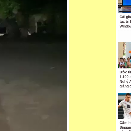
Cái giá
tục trì
Windo
Ước tí
1.100 
Nghệ A
giảng 
Cầm hò
Singap