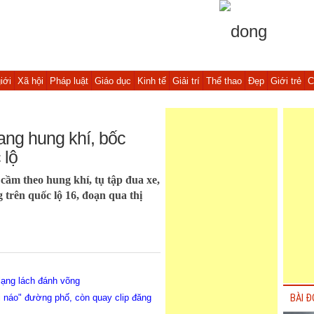
iới
Xã hội
Pháp luật
Giáo dục
Kinh tế
Giải trí
Thể thao
Đẹp
Giới trẻ
C
ang hung khí, bốc
 lộ
ầm theo hung khí, tụ tập đua xe,
 trên quốc lộ 16, đoạn qua thị
 lạng lách đánh võng
i náo" đường phố, còn quay clip đăng
BÀI Đ