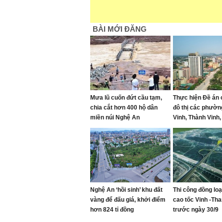
BÀI MỚI ĐĂNG
Mưa lũ cuốn đứt cầu tạm,
Thực hiện Đề án 
chia cắt hơn 400 hộ dân
đô thị các phườ
miền núi Nghệ An
Vinh, Thành Vinh,
Vinh Hưng, Vinh
Lò giai đoạn 202
Nghệ An ‘hồi sinh’ khu đất
Thi công đồng lo
vàng để đấu giá, khởi điểm
cao tốc Vinh -Th
hơn 824 tỉ đồng
trước ngày 30/9