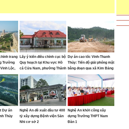
chỉnh trang
Lấy ý kiến điều chỉnh cục bộ
Dự án cao tốc Vinh-Thanh
ng Trường
Quy hoạch tại Khu vực Hồ
Thủy: Tiến độ giải phóng mặt
 Vinh Lộc,
cá Cửa Nam, phường Thành
bằng đoạn qua xã Kim Bảng
 Phú và Cửa
Vinh
rất chậm
6 – 2030
ạt Dự án
Nghệ An đề xuất đầu tư 400
Nghệ An khởi công xây
anh Thủy
tỷ xây dựng Bệnh viện Sản
dựng Trường THPT Nam
Nhi cơ sở 2
Đàn 1