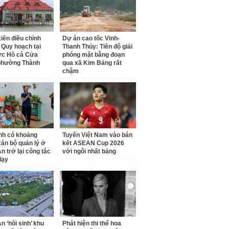
kiến điều chỉnh
Dự án cao tốc Vinh-
 Quy hoạch tại
Thanh Thủy: Tiến độ giải
ực Hồ cá Cửa
phóng mặt bằng đoạn
phường Thành
qua xã Kim Bảng rất
chậm
nh có khoảng
Tuyển Việt Nam vào bán
cán bộ quản lý ở
kết ASEAN Cup 2026
n trở lại công tác
với ngôi nhất bảng
dạy
n ‘hồi sinh’ khu
Phát hiện thi thể hoa