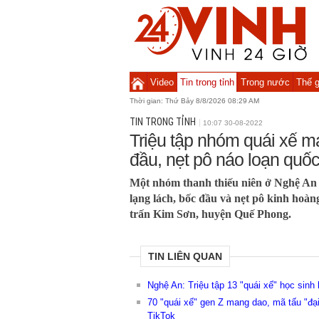
Video
Tin trong tỉnh
Trong nước
Thế g
Thời gian:
Thứ Bảy 8/8/2026 08:29 AM
TIN TRONG TỈNH
10:07 30-08-2022
Triệu tập nhóm quái xế m
đầu, nẹt pô náo loạn quốc
Một nhóm thanh thiếu niên ở Nghệ An c
lạng lách, bốc đầu và nẹt pô kinh hoàng
trấn Kim Sơn, huyện Quế Phong.
TIN LIÊN QUAN
Nghệ An: Triệu tập 13 "quái xế" học sinh
70 "quái xế" gen Z mang dao, mã tấu "đạ
TikTok