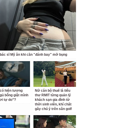
bác sĩ Mỹ ăn khi cần "đánh bay" mỡ bụng
 có hiện tượng
Nữ cán bộ thuế là tiểu
gủ bỗng giật mình
thư RMIT từng quản lý
ơi tự do”?
khách sạn gia đình từ
thời sinh viên, khí chất
gây chú ý trên sân golf