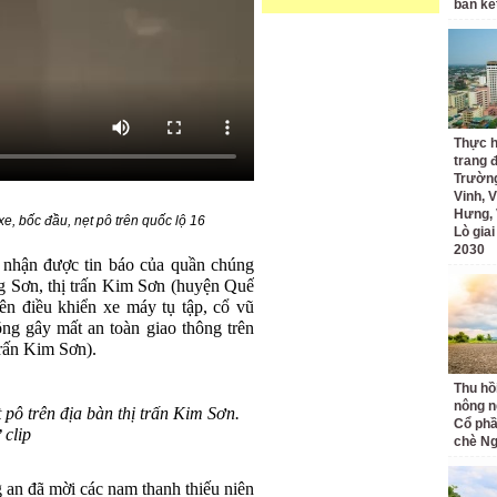
bán kế
Thực h
trang 
Trường
Vinh, V
Hưng, 
xe, bốc đầu, nẹt pô trên quốc lộ 16
Lò gia
2030
 nhận được tin báo của quần chúng
g Sơn, thị trấn Kim Sơn (huyện Quế
n điều khiển xe máy tụ tập, cổ vũ
õng gây mất an toàn giao thông trên
trấn Kim Sơn).
Thu hồ
nông n
pô trên địa bàn thị trấn Kim Sơn.
Cổ phầ
 clip
chè Ng
 an đã mời các nam thanh thiếu niên