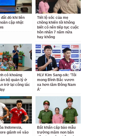
 đắt đỏ khi liên
Tiết lộ sốc của mẹ
 hoãn cập nhật
chồng khiến tôi không
ws
biết có nên tiếp tục cuộc
hôn nhân 7 năm nữa
hay không
nh có khoảng
HLV Kim Sang-sik: 'Tôi
cán bộ quản lý ở
mong Đình Bắc vươn
n trở lại công tác
xa hơn tầm Đông Nam
dạy
Á'
a Indonesia,
Bắt khẩn cấp bảo mẫu
ore giành vé vào
trường mầm non bắn