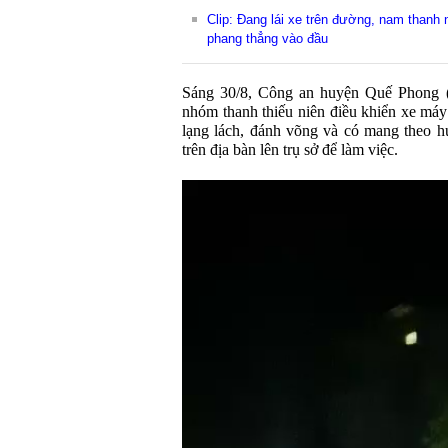
Clip: Đang lái xe trên đường, nam thanh 
phang thẳng vào đầu
Sáng 30/8, Công an huyện Quế Phong (
nhóm thanh thiếu niên điều khiển xe máy 
lạng lách, đánh võng và có mang theo h
trên địa bàn lên trụ sở để làm việc.