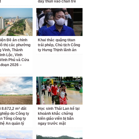
t
dây thun vào chân trẻ
iện Đề án chỉnh
Khai thác quặng titan
đô thị các phường
trái phép, Chủ tịch Công
 Vinh, Thành
ty Hưng Thịnh lãnh án
inh Lộc, Vinh
Vinh Phú và Cửa
i đoạn 2026 –
i 8.672,2 m² đất
Học sinh Thái Lan kể lại
ghiệp do Công ty
khoảnh khắc chứng
n Tổng công ty
kiến giáo viên bị bắn
hệ An quản lý
ngay trước mặt