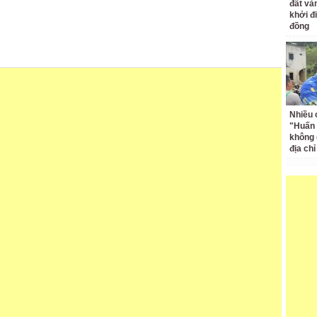
đất và
khởi đ
đồng
Nhiều 
"Huấn
không 
địa ch