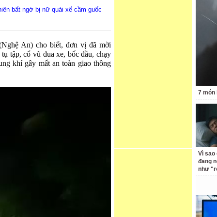
niên bất ngờ bị nữ quái xế cầm guốc
Nghệ An) cho biết, đơn vị đã mời
tụ tập, cổ vũ đua xe, bốc đầu, chạy
ung khí gây mất an toàn giao thông
7 món 
Vì sao
đang n
như "r