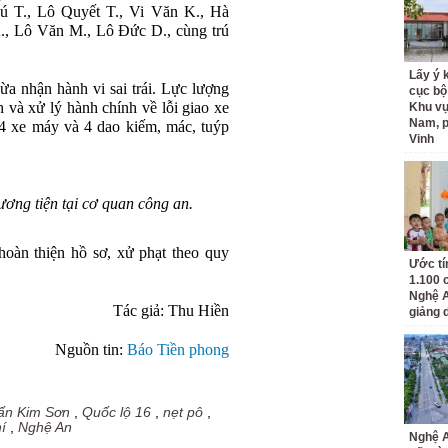
 T., Lô Quyết T., Vi Văn K., Hà
, Lô Văn M., Lô Đức D., cùng trú
Lấy ý 
ừa nhận hành vi sai trái. Lực lượng
cục bộ
 và xử lý hành chính về lỗi giao xe
Khu v
Nam, 
ữ 4 xe máy và 4 dao kiếm, mác, tuýp
Vinh
ơng tiện tại cơ quan công an.
àn thiện hồ sơ, xử phạt theo quy
Ước tí
1.100 
Nghệ A
Tác giả: Thu Hiền
giảng 
Nguồn tin:
Báo Tiền phong
trấn Kim Sơn
,
Quốc lộ 16
,
nẹt pô
,
í
,
Nghệ An
Nghệ A