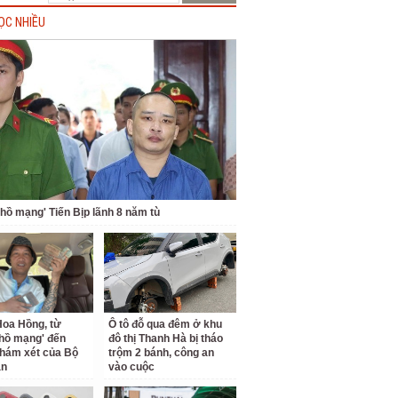
ỌC NHIỀU
 hồ mạng' Tiến Bịp lãnh 8 năm tù
oa Hồng, từ
Ô tô đỗ qua đêm ở khu
 hồ mạng' đến
đô thị Thanh Hà bị tháo
hám xét của Bộ
trộm 2 bánh, công an
an
vào cuộc