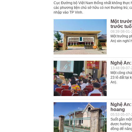
Cục Đường bộ Việt Nam thống nhất không thực hi
các phương tiện chủ sở hữu có nơi thường trú; c
nhập vào TP Vinh.
Một trưở
trước tuổ
08:39 08-01
Một trưởng p
An) xin nghỉ 
Nghệ An: 
13:48 09-07
Một công chứ
23 lô đất tạ
An).
Nghệ An: 
hoang
05:53 05-07
Suốt gần một
được hưởng l
đồng để nâng