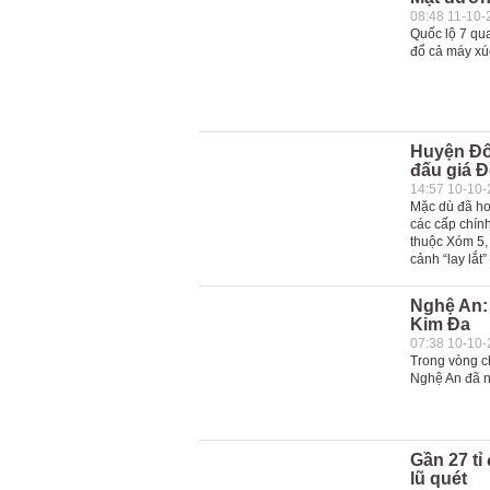
08:48 11-10-
Quốc lộ 7 qua
đổ cả máy xú
Huyện Đô 
đấu giá 
14:57 10-10
Mặc dù đã hoà
các cấp chín
thuộc Xóm 5,
cảnh “lay lắt
Nghệ An:
Kim Đa
07:38 10-10
Trong vòng c
Nghệ An đã n
Gần 27 t
lũ quét