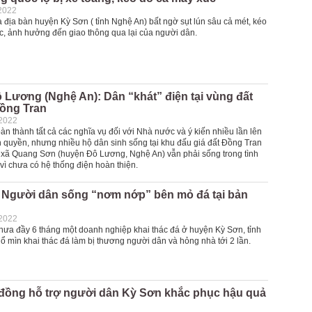
2022
 địa bàn huyện Kỳ Sơn ( tỉnh Nghệ An) bất ngờ sụt lún sâu cả mét, kéo
c, ảnh hưởng đến giao thông qua lại của người dân.
Lương (Nghệ An): Dân “khát” điện tại vùng đất
Đồng Tran
-2022
n thành tất cả các nghĩa vụ đối với Nhà nước và ý kiến nhiều lần lên
h quyền, nhưng nhiều hộ dân sinh sống tại khu đấu giá đất Đồng Tran
 xã Quang Sơn (huyện Đô Lương, Nghệ An) vẫn phải sống trong tình
” vì chưa có hệ thống điện hoàn thiện.
 Người dân sống “nơm nớp” bên mỏ đá tại bản
-2022
hưa đầy 6 tháng một doanh nghiệp khai thác đá ở huyện Kỳ Sơn, tỉnh
ổ mìn khai thác đá làm bị thương người dân và hỏng nhà tới 2 lần.
ỉ đồng hỗ trợ người dân Kỳ Sơn khắc phục hậu quả