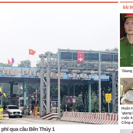
BÀI Đ
'Giang
Huấn H
'giang
cuộc k
Công 
 phí qua cầu Bến Thủy 1