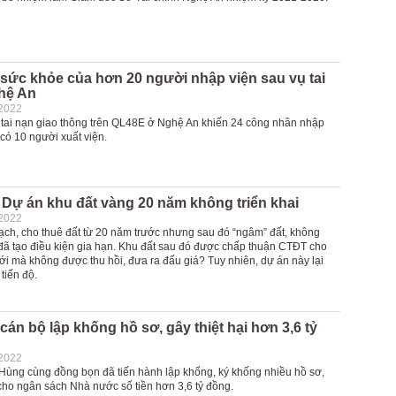
sức khỏe của hơn 20 người nhập viện sau vụ tai
hệ An
-2022
 tai nạn giao thông trên QL48E ở Nghệ An khiến 24 công nhân nhập
 có 10 người xuất viện.
Dự án khu đất vàng 20 năm không triển khai
-2022
ch, cho thuê đất từ 20 năm trước nhưng sau đó “ngâm” đất, không
 đã tạo điều kiện gia hạn. Khu đất sau đó được chấp thuận CTĐT cho
ới mà không được thu hồi, đưa ra đấu giá? Tuy nhiên, dự án này lại
 tiến độ.
 cán bộ lập khống hồ sơ, gây thiệt hại hơn 3,6 tỷ
-2022
ùng cùng đồng bọn đã tiến hành lập khống, ký khống nhiều hồ sơ,
 cho ngân sách Nhà nước số tiền hơn 3,6 tỷ đồng.