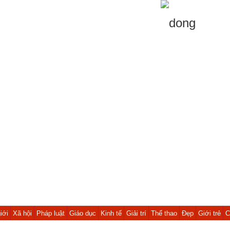
iới
Xã hội
Pháp luật
Giáo dục
Kinh tế
Giải trí
Thể thao
Đẹp
Giới trẻ
C