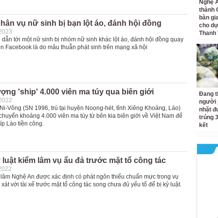
Nghệ A
thành
bàn gi
ân vụ nữ sinh bị bạn lột áo, đánh hội đồng
cho dự
-2023
Thanh
dẫn tới một nữ sinh bị nhóm nữ sinh khác lột áo, đánh hội đồng quay
lên Facebook là do mâu thuẫn phát sinh trên mạng xã hội
ượng 'ship' 4.000 viên ma túy qua biên giới
Đang t
-2022
người 
i-Vông (SN 1996, trú tại huyện Noọng-hét, tỉnh Xiêng Khoảng, Lào)
nhặt đ
chuyển khoảng 4.000 viên ma túy từ bên kia biên giới về Việt Nam để
trúng 
íp Lào tiền công.
kết
luật kiểm lâm vụ ẩu đả trước mặt tổ công tác
2022
lâm Nghệ An được xác định có phát ngôn thiếu chuẩn mực trong vụ
xát với tài xế trước mặt tổ công tác song chưa đủ yếu tố để bị kỷ luật.