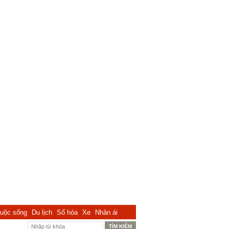
uộc sống
Du lịch
Số hóa
Xe
Nhân ái