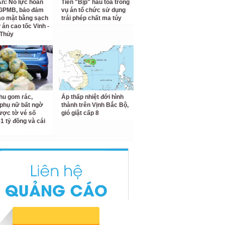
n: Nỗ lực hoàn
Tiến "Bịp" hầu tòa trong
 GPMB, bảo đảm
vụ án tổ chức sử dụng
ao mặt bằng sạch
trái phép chất ma túy
 án cao tốc Vinh -
 Thủy
hu gom rác,
Áp thấp nhiệt đới hình
phụ nữ bất ngờ
thành trên Vịnh Bắc Bộ,
ược tờ vé số
gió giật cấp 8
31 tỷ đồng và cái