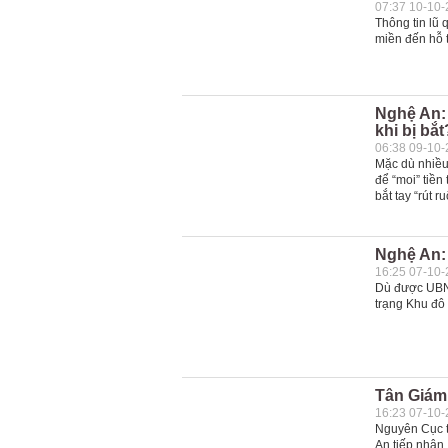
07:37 10-10
Thông tin lũ
miền đến hỗ t
Nghệ An: 
khi bị bắt
06:38 09-10
Mặc dù nhiều
để “moi” tiền
bắt tay “rút r
Nghệ An: 
16:25 07-10
Dù được UBND
trạng Khu đô 
Tân Giám 
16:23 07-10
Nguyên Cục 
An tiếp nhận