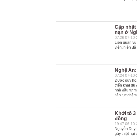
Cập nhật 
nạn ở Ng
07:26 07-10
Liên quan vụ
viện, hiện đã
Nghệ An: 
07:24 07-10
Được quy hoạ
triển khai dù
nhà đầu tư m
tiếp tục chậm
Khởi tố 3
đồng
19:47 06-10
Nguyễn Duy H
gây thiệt hại