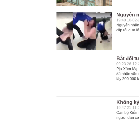
Nguyên nh
19:40 10-02
Nguyên nhân 
clip rồi đưa 
Bắt đối t
09:23 26-12
Pịa-Xốm-Mạ-N
đã nhận vận 
lấy 200.000 k
Không kỷ 
19:47 21-11-
Cán bộ Kiểm 
người dân xô 