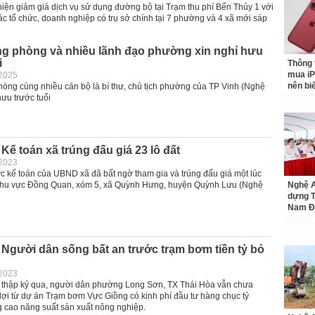
ện giảm giá dịch vụ sử dụng đường bộ tại Trạm thu phí Bến Thủy 1 với
ác tổ chức, doanh nghiệp có trụ sở chính tại 7 phường và 4 xã mới sáp
ng phòng và nhiều lãnh đạo phường xin nghỉ hưu
i
Thông 
mua iP
-2025
nên bi
hòng cùng nhiều cán bộ là bí thư, chủ tịch phường của TP Vinh (Nghệ
hưu trước tuổi
Kế toán xã trúng đấu giá 23 lô đất
-2023
c kế toán của UBND xã đã bất ngờ tham gia và trúng đấu giá một lúc
i khu vực Đồng Quan, xóm 5, xã Quỳnh Hưng, huyện Quỳnh Lưu (Nghệ
Nghệ A
dựng 
Nam Đ
Người dân sống bất an trước trạm bơm tiền tỷ bỏ
-2023
 thập kỷ qua, người dân phường Long Sơn, TX Thái Hòa vẫn chưa
ợi từ dự án Trạm bơm Vực Giồng có kinh phí đầu tư hàng chục tỷ
 cao năng suất sản xuất nông nghiệp.