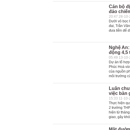
Cán bộ đị
đảo chiế
20:47 28-10
Dưới vỏ bọc l
đai, Trần Văn
đưa tiền để đ
Nghệ An: 
động 4,5
05:49 13-10
Dự án tổ hợp
Phúc Hoà vừa
của nguồn phá
môi trường củ
Luân chuy
việc bàn 
15:33 11-10-
Thực hiện qu
2 trường THP
hiện từ thán
giao, gây khó
Mặt đường