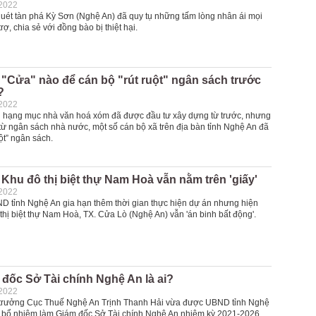
-2022
 quét tàn phá Kỳ Sơn (Nghệ An) đã quy tụ những tấm lòng nhân ái mọi
rợ, chia sẻ với đồng bào bị thiệt hại.
"Cửa" nào để cán bộ "rút ruột" ngân sách trước
?
-2022
 hạng mục nhà văn hoá xóm đã được đầu tư xây dựng từ trước, nhưng
 từ ngân sách nhà nước, một số cán bộ xã trên địa bàn tỉnh Nghệ An đã
uột” ngân sách.
Khu đô thị biệt thự Nam Hoà vẫn nằm trên 'giấy'
-2022
 tỉnh Nghệ An gia hạn thêm thời gian thực hiện dự án nhưng hiện
thị biệt thự Nam Hoà, TX. Cửa Lò (Nghệ An) vẫn 'án binh bất động'.
đốc Sở Tài chính Nghệ An là ai?
-2022
trưởng Cục Thuế Nghệ An Trịnh Thanh Hải vừa được UBND tỉnh Nghệ
, bổ nhiệm làm Giám đốc Sở Tài chính Nghệ An nhiệm kỳ 2021-2026.