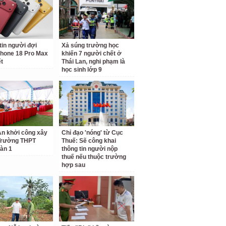
tin người đợi
Xả súng trường học
hone 18 Pro Max
khiến 7 người chết ở
ết
Thái Lan, nghi phạm là
học sinh lớp 9
n khởi công xây
Chỉ đạo 'nóng' từ Cục
Trường THPT
Thuế: Sẽ công khai
àn 1
thông tin người nộp
thuế nếu thuộc trường
hợp sau