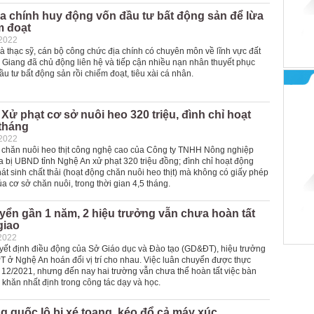
a chính huy động vốn đầu tư bất động sản để lừa
m đoạt
-2022
à thạc sỹ, cán bộ công chức địa chính có chuyên môn về lĩnh vực đất
 Giang đã chủ động liên hệ và tiếp cận nhiều nạn nhân thuyết phục
ầu tư bất động sản rồi chiếm đoạt, tiêu xài cá nhân.
Xử phạt cơ sở nuôi heo 320 triệu, đình chỉ hoạt
 tháng
-2022
 chăn nuôi heo thịt công nghệ cao của Công ty TNHH Nông nghiệp
 bị UBND tỉnh Nghệ An xử phạt 320 triệu đồng; đình chỉ hoạt động
t sinh chất thải (hoạt động chăn nuôi heo thịt) mà không có giấy phép
a cơ sở chăn nuôi, trong thời gian 4,5 tháng.
ển gần 1 năm, 2 hiệu trưởng vẫn chưa hoàn tất
giao
2022
yết định điều động của Sở Giáo dục và Đào tạo (GD&ĐT), hiệu trưởng
T ở Nghệ An hoán đổi vị trí cho nhau. Việc luân chuyển được thực
g 12/2021, nhưng đến nay hai trường vẫn chưa thể hoàn tất việc bàn
 khăn nhất định trong công tác dạy và học.
 quốc lộ bị xé toang, kéo đổ cả máy xúc