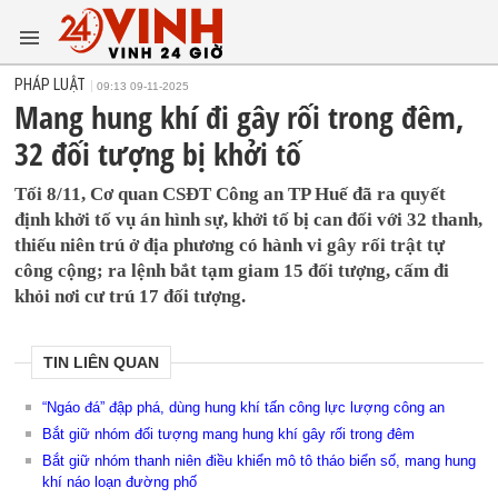
PHÁP LUẬT
09:13 09-11-2025
Mang hung khí đi gây rối trong đêm,
32 đối tượng bị khởi tố
Tối 8/11, Cơ quan CSĐT Công an TP Huế đã ra quyết
định khởi tố vụ án hình sự, khởi tố bị can đối với 32 thanh,
thiếu niên trú ở địa phương có hành vi gây rối trật tự
công cộng; ra lệnh bắt tạm giam 15 đối tượng, cấm đi
khỏi nơi cư trú 17 đối tượng.
TIN LIÊN QUAN
“Ngáo đá” đập phá, dùng hung khí tấn công lực lượng công an
Bắt giữ nhóm đối tượng mang hung khí gây rối trong đêm
Bắt giữ nhóm thanh niên điều khiển mô tô tháo biển số, mang hung
khí náo loạn đường phố