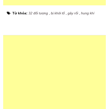
Từ khóa:
32 đối tượng
,
bị khởi tố
,
gây rối
,
hung khí