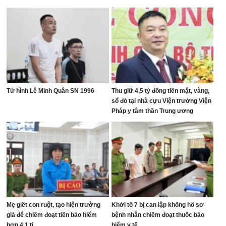
Tử hình Lê Minh Quân SN 1996
Thu giữ 4,5 tỷ đồng tiền mặt, vàng,
sổ đỏ tại nhà cựu Viện trưởng Viện
Pháp y tâm thần Trung ương
Mẹ giết con ruột, tạo hiện trường
Khởi tố 7 bị can lập khống hồ sơ
giả để chiếm đoạt tiền bảo hiểm
bệnh nhân chiếm đoạt thuốc bảo
hơn 4,1 tỉ
hiểm y tế