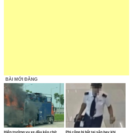
BÀI MỚI ĐĂNG
Hiện trường vụ xe đầu kéo chở
Phi công bị bắt tại sân bay khi