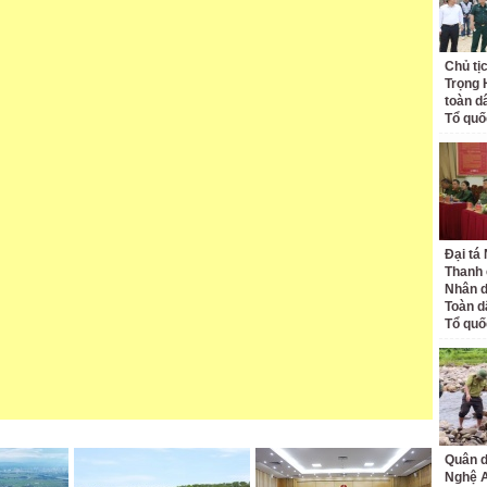
Chủ tị
Trọng 
toàn d
Tổ quố
Đại tá
Thanh 
Nhân d
Toàn d
Tổ quố
Quân d
Nghệ 