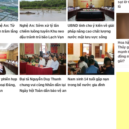
sạt lở
lũ
hệ An: Từ
Nghệ An: Sớm xử lý lấn
UBND tỉnh cho ý kiến về giải
n trầm lắng
chiếm luồng tuyến Khu neo
pháp nâng cao chất lượng
đậu tránh trú bão Lạch Vạn
nước mặt lưu vực sông
Hoa h
Đào, sông Cầu Đước
Thúy g
mạnh t
đồng m
gái?
 phiên họp
Đại tá Nguyễn Duy Thanh
Nam sinh 14 tuổi gặp nạn
goại Đảng,
chung vui cùng Nhân dân tại
trong bể nước gia đình
ân
Ngày hội Toàn dân bảo vệ an
ninh Tổ quốc xã Anh Sơn