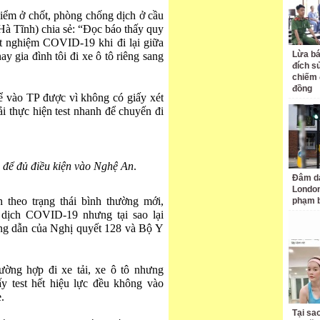
iểm ở chốt, phòng chống dịch ở cầu
Hà Tĩnh) chia sẻ: “Đọc báo thấy quy
t nghiệm COVID-19 khi đi lại giữa
Lừa bá
y gia đình tôi đi xe ô tô riêng sang
đích s
chiếm 
đồng
ể vào TP được vì không có giấy xét
 thực hiện test nhanh để chuyến đi
để đủ điều kiện vào Nghệ An
.
Đâm da
London
theo trạng thái bình thường mới,
phạm b
 dịch COVID-19 nhưng tại sao lại
ng dẫn của Nghị quyết 128 và Bộ Y
ường hợp đi xe tải, xe ô tô nhưng
y test hết hiệu lực đều không vào
.
Tại sa