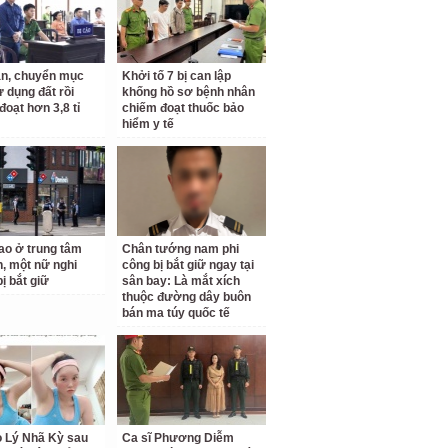
n, chuyển mục
Khởi tố 7 bị can lập
ử dụng đất rồi
khống hồ sơ bệnh nhân
đoạt hơn 3,8 tỉ
chiếm đoạt thuốc bảo
hiểm y tế
o ở trung tâm
Chân tướng nam phi
, một nữ nghi
công bị bắt giữ ngay tại
ị bắt giữ
sân bay: Là mắt xích
thuộc đường dây buôn
bán ma túy quốc tế
o Lý Nhã Kỳ sau
Ca sĩ Phương Diễm