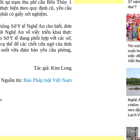
hốt tại trạm thu phí cầu Bến Thủy 1
37 năm
dục?
thực hiện theo quy định cũ, yêu cầu
phải có giấy xét nghiệm.
òng Sở Y tế Nghệ An cho biết, đơn
 Nghệ An về việc triển khai thực
 Sở Y tế đang phối hợp với các sở,
cụ thể để các chốt cửa ngõ của tỉnh
Tin vui
g suốt vừa đảm bảo yêu cầu phòng,
xuất h
việc đ
Việt N
Tác giả: Kim Long
Nguồn tin:
Báo Pháp luật Việt Nam
n
Nghệ A
chiếm 
neo đậ
Lạch 