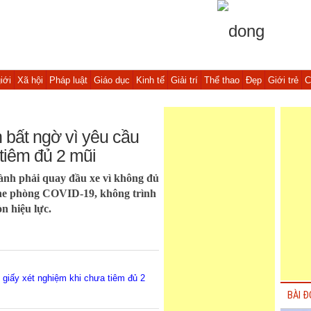
iới
Xã hội
Pháp luật
Giáo dục
Kinh tế
Giải trí
Thể thao
Đẹp
Giới trẻ
C
 bất ngờ vì yêu cầu
tiêm đủ 2 mũi
nh phải quay đầu xe vì không đủ
cine phòng COVID-19, không trình
n hiệu lực.
giấy xét nghiệm khi chưa tiêm đủ 2
BÀI Đ