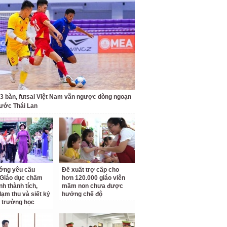
 3 bàn, futsal Việt Nam vẫn ngược dòng ngoạn
ước Thái Lan
ớng yêu cầu
Đề xuất trợ cấp cho
Giáo dục chấm
hơn 120.000 giáo viên
nh thành tích,
mầm non chưa được
lạm thu và siết kỷ
hưởng chế độ
 trường học