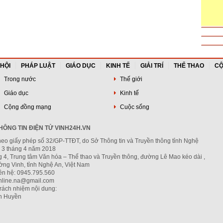
 HỘI
PHÁP LUẬT
GIÁO DỤC
KINH TẾ
GIẢI TRÍ
THỂ THAO
CỘ
Trong nước
Thế giới
Giáo dục
Kinh tế
Cộng đồng mạng
Cuộc sống
ÔNG TIN ĐIỆN TỬ VINH24H.VN
heo giấy phép số 32/GP-TTĐT, do Sở Thông tin và Truyền thông tỉnh Nghệ
 3 tháng 4 năm 2018
g 4, Trung tâm Văn hóa – Thể thao và Truyền thông, đường Lê Mao kéo dài ,
ng Vinh, tỉnh Nghệ An, Việt Nam
iên hệ: 0945.795.560
nline.na@gmail.com
trách nhiệm nội dung:
h Huyền