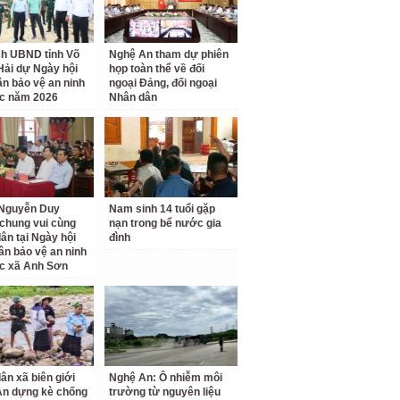
ch UBND tỉnh Võ
Nghệ An tham dự phiên
Hải dự Ngày hội
họp toàn thể về đối
ân bảo vệ an ninh
ngoại Đảng, đối ngoại
c năm 2026
Nhân dân
 Nguyễn Duy
Nam sinh 14 tuổi gặp
chung vui cùng
nạn trong bể nước gia
ân tại Ngày hội
đình
ân bảo vệ an ninh
c xã Anh Sơn
ân xã biên giới
Nghệ An: Ô nhiễm môi
An dựng kè chống
trường từ nguyên liệu