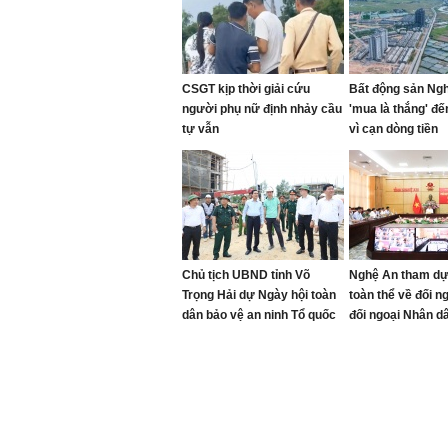
CSGT kịp thời giải cứu
Bất động sản Ng
người phụ nữ định nhảy cầu
'mua là thắng' đế
tự vẫn
vì cạn dòng tiền
Chủ tịch UBND tỉnh Võ
Nghệ An tham dự
Trọng Hải dự Ngày hội toàn
toàn thể về đối n
dân bảo vệ an ninh Tổ quốc
đối ngoại Nhân d
năm 2026