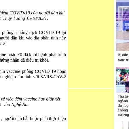
nghiệm COVID-19 của người dân khi
ến Thủy 1 sáng 15/10/2021.
át phòng, chống dịch COVID-19 tại
gười dân khi vào địa phận tỉnh này
V-2.
ine hoặc F0 đã khỏi bệnh phải trình
Bị dẫn
hứng nhận đã điều trị khỏi.
mục tr
 mũi vaccine phòng COVID-19 hoặc
xét nghiệm âm tính với SARS-CoV-2
Thủ tư
ề việc tiêm vaccine hay giấy xét
ngành 
c vào Nghệ An.
dứt bệ
chống 
cương
c, người dân bắt buộc phải thực hiện