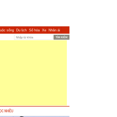
uộc sống
Du lịch
Số hóa
Xe
Nhân ái
ỌC NHIỀU