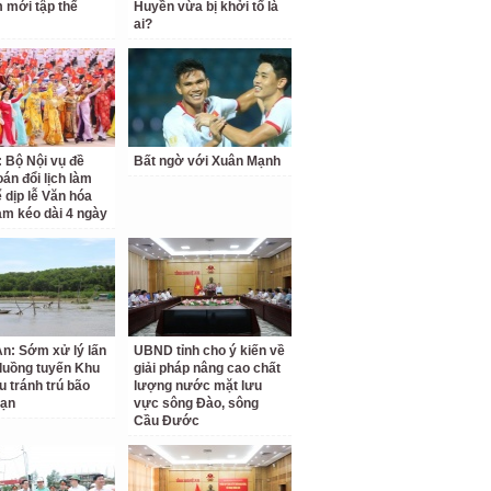
 mới tập thể
Huyền vừa bị khởi tố là
ai?
: Bộ Nội vụ đề
Bất ngờ với Xuân Mạnh
oán đổi lịch làm
ể dịp lễ Văn hóa
am kéo dài 4 ngày
n: Sớm xử lý lấn
UBND tỉnh cho ý kiến về
luồng tuyến Khu
giải pháp nâng cao chất
u tránh trú bão
lượng nước mặt lưu
Vạn
vực sông Đào, sông
Cầu Đước