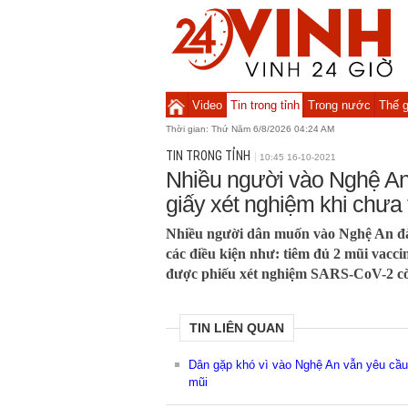
Video
Tin trong tỉnh
Trong nước
Thế g
Thời gian:
Thứ Năm 6/8/2026 04:24 AM
TIN TRONG TỈNH
10:45 16-10-2021
Nhiều người vào Nghệ An
giấy xét nghiệm khi chưa 
Nhiều người dân muốn vào Nghệ An đà
các điều kiện như: tiêm đủ 2 mũi vac
được phiếu xét nghiệm SARS-CoV-2 cò
TIN LIÊN QUAN
Dân gặp khó vì vào Nghệ An vẫn yêu cầu 
mũi