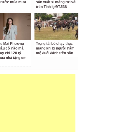
 trước mùa mưa
sản xuất xi măng rơi vãi
trên Tỉnh lộ ĐT.538
ậu Mai Phương
Trọng tài bỏ chạy thục
iàu cỡ nào mà
mạng khi bị người hâm
ay chi 120 tỷ
mộ đuổi đánh trên sân
ua nhà tặng em