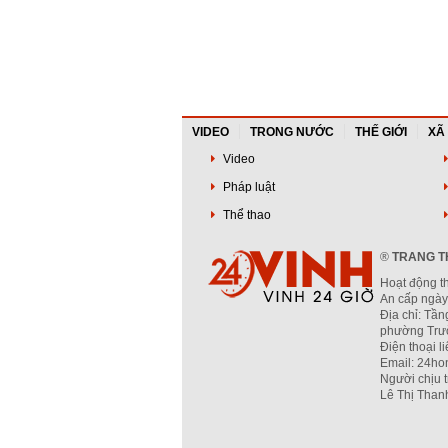
VIDEO
TRONG NƯỚC
THẾ GIỚI
XÃ
Video
Pháp luật
Thể thao
®
TRANG TH
Hoạt động t
An cấp ngày
Địa chỉ: Tần
phường Trườ
Điện thoại l
Email: 24ho
Người chịu 
Lê Thị Than