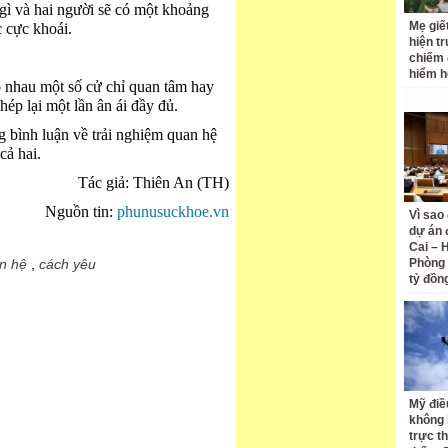
 gì và hai người sẽ có một khoảng
Mẹ giết
c cực khoái.
hiện t
chiếm 
hiểm h
o nhau một số cử chỉ quan tâm hay
hép lại một lần ân ái đầy đủ.
 bình luận về trải nghiệm quan hệ
cả hai.
Tác giả: Thiên An (TH)
Nguồn tin:
phunusuckhoe.vn
Vì sao
dự án 
Cai – 
an hệ
,
cách yêu
Phòng 
tỷ đồn
Mỹ điề
không 
trực t