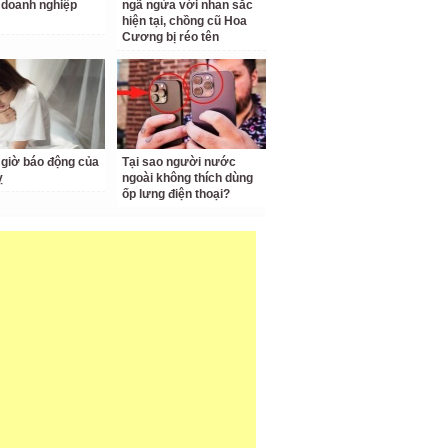
doanh nghiệp
ngã ngửa với nhan sắc
hiện tại, chồng cũ Hoa
Cương bị réo tên
giờ báo động của
Tại sao người nước
ỵ
ngoài không thích dùng
ốp lưng điện thoại?