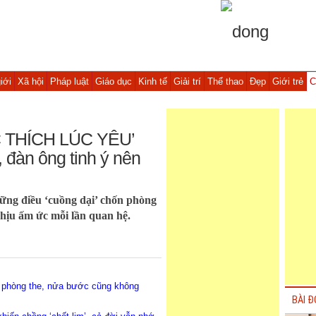
iới
Xã hội
Pháp luật
Giáo dục
Kinh tế
Giải trí
Thể thao
Đẹp
Giới trẻ
C
C THÍCH LÚC YÊU’
 đàn ông tinh ý nên
ững điều ‘cuồng dại’ chốn phòng
chịu ấm ức mỗi lần quan hệ.
 phòng the, nửa bước cũng không
BÀI Đ