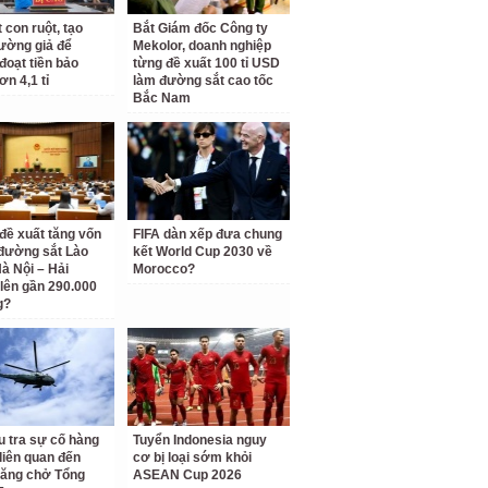
 con ruột, tạo
Bắt Giám đốc Công ty
rường giả để
Mekolor, doanh nghiệp
đoạt tiền bảo
từng đề xuất 100 tỉ USD
ơn 4,1 tỉ
làm đường sắt cao tốc
Bắc Nam
 đề xuất tăng vốn
FIFA dàn xếp đưa chung
đường sắt Lào
kết World Cup 2030 về
Hà Nội – Hải
Morocco?
lên gần 290.000
g?
u tra sự cố hàng
Tuyển Indonesia nguy
liên quan đến
cơ bị loại sớm khỏi
hăng chở Tổng
ASEAN Cup 2026