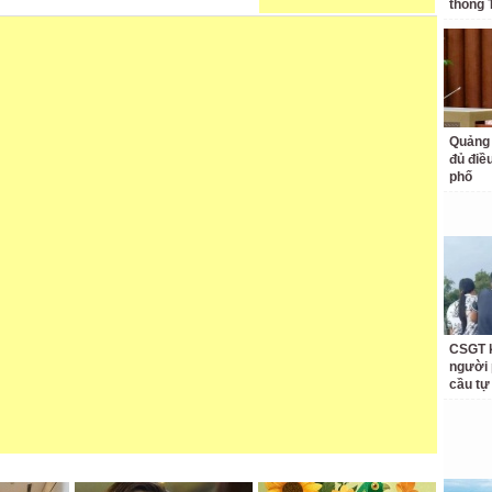
thống 
Quảng 
đủ điề
phố
CSGT k
người 
cầu tự