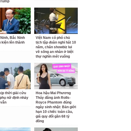
Trump
Ninh, Bắc Ninh
Việt Nam có phó chủ
u kiện lên thành
tịch tập đoàn nghỉ hát 10
năm, chán showbiz lui
về sống an nhàn ở biệt
thự nghìn mét vuông
ịp thời giải cứu
Hoa hậu Mai Phương
phụ nữ định nhảy
Thúy đăng ảnh Rolls-
 vẫn
Royce Phantom đúng
ngày sinh nhật: Bản giới
hạn 10 chiếc toàn cầu,
giá quy đổi gần 68 tỷ
đồng