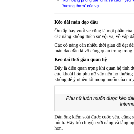
‘Nữ hoàng phòng the’ chia sẻ cách ‘yêu’ 
‘hương thơm’ của vợ
Kéo dài màn dạo đầu
Ôm ấp hay vuốt ve cũng là một phần của tì
các nàng không thích sự vội vã, vồ vập đ
Các cô nàng cần nhiều thời gian để đạt đến
màn dạo đầu là vô cùng quan trọng trong 
Kéo dài thời gian quan hệ
Đây là điều quan trọng khi quan hệ tình 
cực khoái hơn phụ nữ vậy nên họ thường
không để ý nhiều tới mong muốn của nữ g
Phụ nữ luôn muốn được kéo dài
Interne
Đàn ông kiểm soát được cuộc yêu, cũng s
mình. Hãy trò chuyện với nàng và lắng n
hơn.