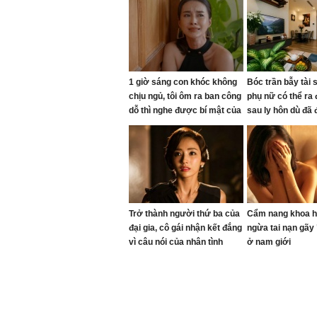
1 giờ sáng con khóc không
Bóc trần bẫy tài 
chịu ngủ, tôi ôm ra ban công
phụ nữ có thể ra 
dỗ thì nghe được bí mật của
sau ly hôn dù đã
chồng
rất nhiều
Trở thành người thứ ba của
Cẩm nang khoa h
đại gia, cô gái nhận kết đắng
ngừa tai nạn gãy
vì câu nói của nhân tình
ở nam giới