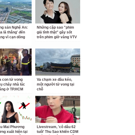
ng sản Nghệ An:
Những cặp sao "phim
a là thắng' đến
giả tình thật" gây sốt
ắng vì cạn dòng
trên phim giờ vàng VTV
a con tử vong
Va chạm xe đầu kéo,
vụ cháy nhà lúc
một người tử vong tại
áng ở TP.HCM
chỗ
ậu Mai Phương
Livestream, 'cô dâu 62
ừng xuất hiện tại
tuổi' Thu Sao khiến CDM