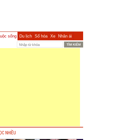
uộc sống
Du lịch
Số hóa
Xe
Nhân ái
ỌC NHIỀU