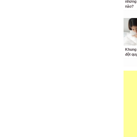
những 
nào?
Khung 
đột qu