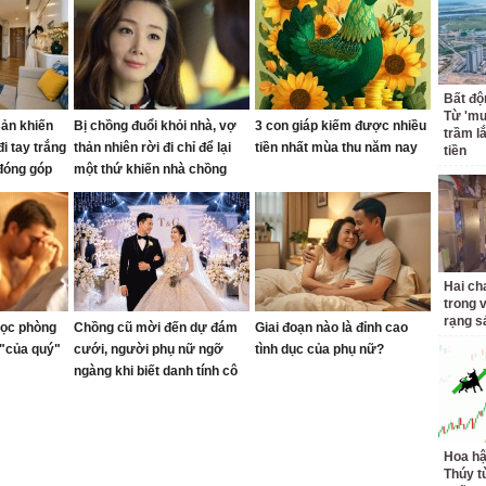
Bất độ
Từ 'mu
sản khiến
Bị chồng đuổi khỏi nhà, vợ
3 con giáp kiếm được nhiều
trầm l
đi tay trắng
thản nhiên rời đi chỉ để lại
tiền nhất mùa thu năm nay
tiền
 đóng góp
một thứ khiến nhà chồng
năn nỉ quay về
Hai ch
trong 
rạng s
ọc phòng
Chồng cũ mời đến dự đám
Giai đoạn nào là đỉnh cao
 "của quý"
cưới, người phụ nữ ngỡ
tình dục của phụ nữ?
ngàng khi biết danh tính cô
dâu
Hoa h
Thúy t