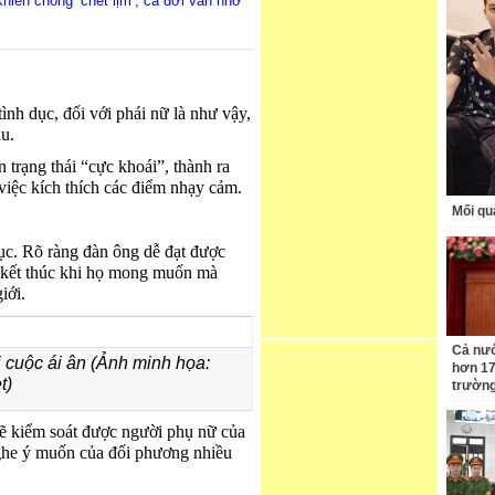
khiến chồng ‘chết lịm’, cả đời vẫn nhớ
nh dục, đối với phái nữ là như vậy,
âu.
 trạng thái “cực khoái”, thành ra
việc kích thích các điểm nhạy cảm.
Mối qu
dục. Rõ ràng đàn ông dễ đạt được
 kết thúc khi họ mong muốn mà
iới.
Cả nướ
 cuộc ái ân (Ảnh minh họa:
hơn 17
t)
trườn
ẽ kiểm soát được người phụ nữ của
ghe ý muốn của đối phương nhiều