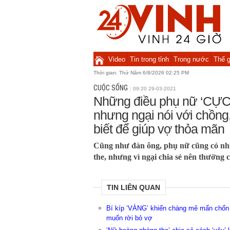
Video
Tin trong tỉnh
Trong nước
Thế g
Thời gian:
Thứ Năm 6/8/2026 02:25 PM
CUỘC SỐNG
09:20 29-03-2021
Những điều phụ nữ ‘CỰ
nhưng ngại nói với chồng,
biết để giúp vợ thỏa mãn
Cũng như đàn ông, phụ nữ cũng có nh
the, nhưng vì ngại chia sẻ nên thường 
TIN LIÊN QUAN
Bí kíp ‘VÀNG’ khiến chàng mê mẩn chốn
muốn rời bỏ vợ