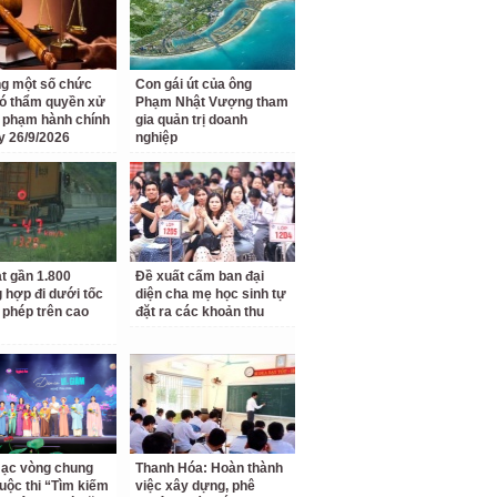
g một số chức
Con gái út của ông
ó thẩm quyền xử
Phạm Nhật Vượng tham
i phạm hành chính
gia quản trị doanh
y 26/9/2026
nghiệp
t gần 1.800
Đề xuất cấm ban đại
 hợp đi dưới tốc
diện cha mẹ học sinh tự
 phép trên cao
đặt ra các khoản thu
ạc vòng chung
Thanh Hóa: Hoàn thành
uộc thi “Tìm kiếm
việc xây dựng, phê