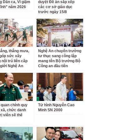
ng Dân ca, Ví giặm
duyệt Đề án sắp xếp
ĩnh” năm 2026
các cơ sở giáo dục
trước ngày 15/8
ắng, thắng mưa,
Nghệ An chuyển trường
 góp sức xây
tư thục sang công lập
nội trú liên cấp
mang tên Bộ trưởng Bộ
 giới Nghệ An
Công an đầu tiên
 quan chính quy
Tử hình Nguyễn Cao
 xã, chức danh
Minh SN 2000
rị viên sẽ thế