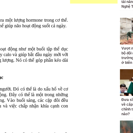
tài nă
Nghệ T
 ra một lượng hormone trong cơ thể.
hể giúp não hoạt động suốt cả ngày.
hoạt động như một buổi tập thể dục
Vượt n
bộ đội
y calo và giúp bắt đầu ngày mới với
trường 
g lượng. Nó có thể góp phần kéo dài
ở biên
ục
 người. Đó có thể là do xấu hổ về cơ
ộng. Đây có thể là một trong những
ắng. Vào buổi sáng, các cặp đôi đều
Đưa sĩ
về cấp
u và việc chấp nhận khía cạnh con
chính t
nào?