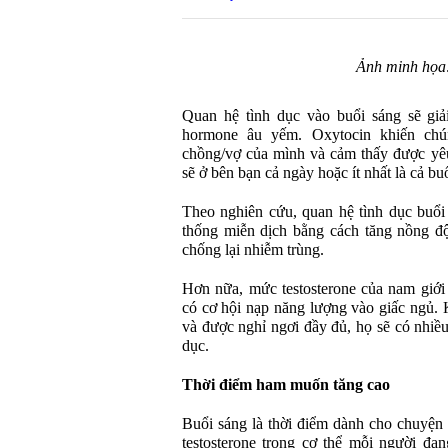
Ảnh minh họa:
Quan hệ tình dục vào buổi sáng sẽ giả
hormone âu yếm. Oxytocin khiến chú
chồng/vợ của mình và cảm thấy được yê
sẽ ở bên bạn cả ngày hoặc ít nhất là cả buổ
Theo nghiên cứu, quan hệ tình dục buổi
thống miễn dịch bằng cách tăng nồng đ
chống lại nhiễm trùng.
Hơn nữa, mức testosterone của nam giới 
có cơ hội nạp năng lượng vào giấc ngủ. 
và được nghỉ ngơi đầy đủ, họ sẽ có nhiề
dục.
Thời điểm ham muốn tăng cao
Buổi sáng là thời điểm dành cho chuyện 
testosterone trong cơ thể mỗi người đa