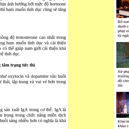
chịu ảnh hưởng bởi mức độ hormone
thì ham muốn tình dục cũng sẽ tăng
Bổ sun
danh c
phạt v
từ ngà
ồng độ testosterone cao nhất trong
ăng ham muốn tình dục và cải thiện
 có thể giúp nam giới cải thiện khả
ệ tình dục.
 tâm trạng tức thì
Xử phạ
như oxytocin và dopamine vào buổi
trường
độ cho
 thái, tập trung và vui vẻ hơn trong
tốc
g sản xuất IgA trong cơ thể. IgA là
an trọng trong chức năng miễn dịch
buổi sáng nhiều hơn có nghĩa là khả
Khai m
khảo c