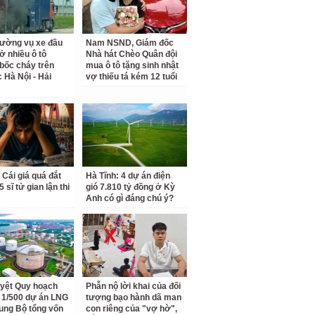
rường vụ xe đầu
Nam NSND, Giám đốc
ở nhiều ô tô
Nhà hát Chèo Quân đội
bốc cháy trên
mua ô tô tặng sinh nhật
c Hà Nội - Hải
vợ thiếu tá kém 12 tuổi
 Cái giá quá đắt
Hà Tĩnh: 4 dự án điện
 sĩ tử gian lận thi
gió 7.810 tỷ đồng ở Kỳ
Anh có gì đáng chú ý?
yệt Quy hoạch
Phẫn nộ lời khai của đối
ết 1/500 dự án LNG
tượng bạo hành dã man
ung Bộ tổng vốn
con riêng của "vợ hờ",