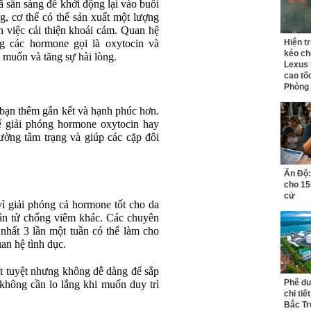
ã sẵn sàng để khởi động lại vào buổi
g, cơ thể có thể sản xuất một lượng
n việc cải thiện khoái cảm. Quan hệ
ng các hormone gọi là oxytocin và
Hiện t
kéo ch
muốn và tăng sự hài lòng.
Lexus 
cao tố
Phòng
 bạn thêm gắn kết và hạnh phúc hơn.
hể giải phóng hormone oxytocin hay
ường tâm trạng và giúp các cặp đôi
Ấn Độ:
cho 155
cử
vì giải phóng cả hormone tốt cho da
hân tử chống viêm khác. Các chuyên
t nhất 3 lần một tuần có thể làm cho
an hệ tình dục.
ất tuyệt nhưng không dễ dàng để sắp
Phê du
 không cần lo lắng khi muốn duy trì
chi ti
Bắc Tr