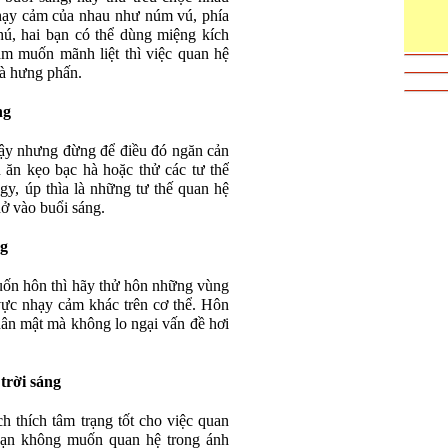
nhạy cảm của nhau như núm vú, phía
hú, hai bạn có thể dùng miệng kích
am muốn mãnh liệt thì việc quan hệ
và hưng phấn.
ng
dậy nhưng đừng để điều đó ngăn cản
 ăn kẹo bạc hà hoặc thử các tư thế
y, úp thìa là những tư thế quan hệ
ở vào buổi sáng.
ng
uốn hôn thì hãy thử hôn những vùng
ực nhạy cảm khác trên cơ thể. Hôn
ân mật mà không lo ngại vấn đề hơi
trời sáng
h thích tâm trạng tốt cho việc quan
bạn không muốn quan hệ trong ánh