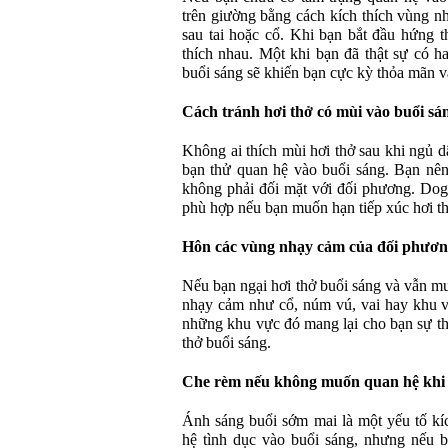
trên giường bằng cách kích thích vùng 
sau tai hoặc cổ. Khi bạn bắt đầu hứng t
thích nhau. Một khi bạn đã thật sự có h
buổi sáng sẽ khiến bạn cực kỳ thỏa mãn 
Cách tránh hơi thở có mùi vào buổi sá
Không ai thích mùi hơi thở sau khi ngủ 
bạn thử quan hệ vào buổi sáng. Bạn nên
không phải đối mặt với đối phương. Dogg
phù hợp nếu bạn muốn hạn tiếp xúc hơi th
Hôn các vùng nhạy cảm của đối phươ
Nếu bạn ngại hơi thở buổi sáng và vẫn m
nhạy cảm như cổ, núm vú, vai hay khu v
những khu vực đó mang lại cho bạn sự th
thở buổi sáng.
Che rèm nếu không muốn quan hệ khi 
Ánh sáng buổi sớm mai là một yếu tố kíc
hệ tình dục vào buổi sáng, nhưng nếu 