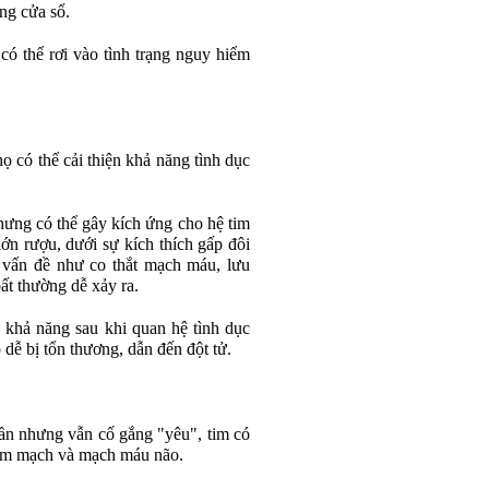
ng cửa sổ.
có thể rơi vào tình trạng nguy hiểm
ọ có thể cải thiện khả năng tình dục
hưng có thể gây kích ứng cho hệ tim
ớn rượu, dưới sự kích thích gấp đôi
 vấn đề như co thắt mạch máu, lưu
ất thường dễ xảy ra.
 khả năng sau khi quan hệ tình dục
ễ bị tổn thương, dẫn đến đột tử.
thần nhưng vẫn cố gắng "yêu", tim có
 tim mạch và mạch máu não.