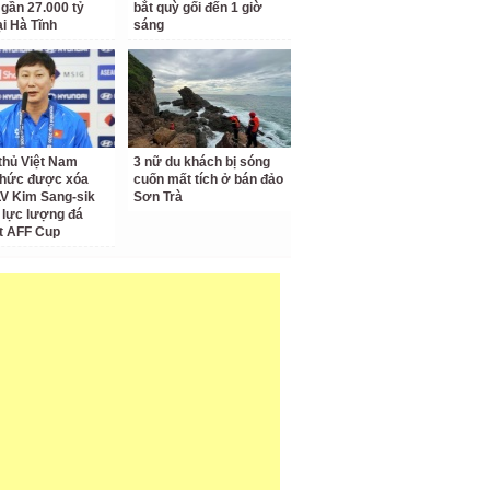
 gần 27.000 tỷ
bắt quỳ gối đến 1 giờ
ại Hà Tĩnh
sáng
thủ Việt Nam
3 nữ du khách bị sóng
thức được xóa
cuốn mất tích ở bán đảo
LV Kim Sang-sik
Sơn Trà
 lực lượng đá
t AFF Cup