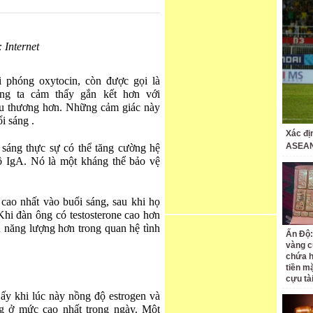
 Internet
i phóng oxytocin, còn được gọi là
ng ta cảm thấy gắn kết hơn với
u thương hơn. Những cảm giác này
i sáng .
Xác đị
ASEAN
 sáng thực sự có thể tăng cường hệ
ộ IgA. Nó là một kháng thể bảo vệ
cao nhất vào buổi sáng, sau khi họ
Khi đàn ông có testosterone cao hơn
u năng lượng hơn trong quan hệ tình
Ấn Độ:
vàng c
chứa h
tiền m
cựu tà
ấy khi lúc này nồng độ estrogen và
ng ở mức cao nhất trong ngày. Một