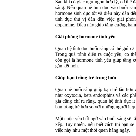
Sau khi có giấc ngủ ngon hợp lý, cơ thể đ
sáng. Nếu quan hệ tình dục vào buổi sán
hormone sinh dục tốt và điều này dẫn đế
tình dục thú vị dẫn đến việc giải phó
dopamine. Điều này giúp tăng cường ham 
Giải phóng hormone tình yêu
Quan hệ tình dục buổi sáng có thể giúp 2
Trong quá trình diễn ra cuộc yêu, cơ t
còn gọi là hormone tình yêu giúp tăng c
gắn kết hơn.
Giúp bạn trông trẻ trung hơn
Quan hệ buổi sáng giúp bạn trẻ lâu hơn 
như oxytocin, beta endorphins và các p
gia cũng chỉ ra rằng, quan hệ tình dục í
bạn trông trẻ hơn so với những người ít qu
Một cuộc yêu bất ngờ vào buổi sáng sẽ r
xếp. Tuy nhiên, nếu biết cách thì bạn sẽ
việc này như một thói quen hàng ngày.