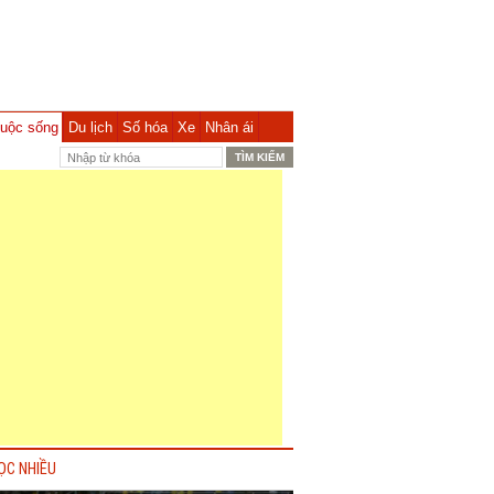
uộc sống
Du lịch
Số hóa
Xe
Nhân ái
ỌC NHIỀU