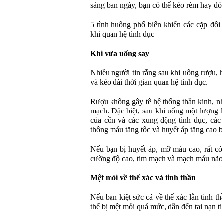
sáng ban ngày, bạn có thể kéo rèm hay đó
5 tình huống phổ biến khiến các cặp đôi 
khi quan hệ tình dục
Khi vừa uống say
Nhiều người tin rằng sau khi uống rượu, h
và kéo dài thời gian quan hệ tình dục.
Rượu không gây tê hệ thống thần kinh, n
mạch. Đặc biệt, sau khi uống một lượng l
của cồn và các xung động tình dục, các
thông máu tăng tốc và huyết áp tăng cao b
Nếu bạn bị huyết áp, mỡ máu cao, rất có
cường độ cao, tim mạch và mạch máu não d
Mệt mỏi về thể xác và tinh thần
Nếu bạn kiệt sức cả về thể xác lẫn tinh 
thể bị mệt mỏi quá mức, dẫn đến tai nạn