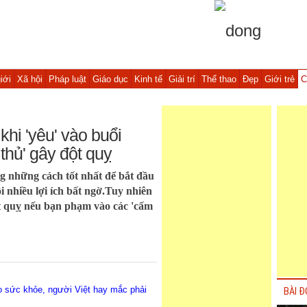
iới
Xã hội
Pháp luật
Giáo dục
Kinh tế
Giải trí
Thể thao
Đẹp
Giới trẻ
C
khi 'yêu' vào buổi
thủ' gây đột quỵ
ng những cách tốt nhất để bắt đầu
i nhiều lợi ích bất ngờ.Tuy nhiên
ột quỵ nếu bạn phạm vào các 'cấm
ho sức khỏe, người Việt hay mắc phải
BÀI Đ