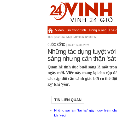
Video
Tin trong tỉnh
Trong nước
Thế g
Thời gian:
Chủ Nhật 9/8/2026 12:58 PM
CUỘC SỐNG
16:47 14-09-2021
Những tác dụng tuyệt vời 
sáng nhưng cẩn thận 'sát 
Quan hệ tình dục buổi sáng là một tro
ngày mới. Việc này mang lại cho cặp đô
các cặp đôi cần cảnh giác bởi có thể đ
kỵ' khi 'yêu'.
TIN LIÊN QUAN
Những sai lầm ‘tai hại’ gây nguy hiểm c
khi 'yêu'