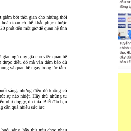
đầu tư
đồng t
t giảm bớt thời gian cho những thói
 hoàn toàn có thể khắc phục nhược
 20 phút đến một giờ để quan hệ tình
Tuyển 
chính 
thẻ, H
 gian ngủ quý giá cho việc quan hệ
đầy đủ
àm được điều đó mà vẫn đảm bảo đủ
bán kế
chung và quan hệ ngay trong lúc tắm.
buổi sáng, nhưng điều đó không có
hút sự náo nhiệt. Hãy thử những tư
ển như doggy, úp thìa. Biết đâu bạn
ng cần quá nhiều sức lực.
buổi sáng, hãy thử trêu chọc nhau