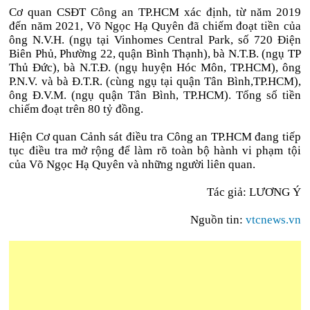
Cơ quan CSĐT Công an TP.HCM xác định, từ năm 2019
đến năm 2021, Võ Ngọc Hạ Quyên đã chiếm đoạt tiền của
ông N.V.H. (ngụ tại Vinhomes Central Park, số 720 Điện
Biên Phủ, Phường 22, quận Bình Thạnh), bà N.T.B. (ngụ TP
Thủ Đức), bà N.T.Đ. (ngụ huyện Hóc Môn, TP.HCM), ông
P.N.V. và bà Đ.T.R. (cùng ngụ tại quận Tân Bình,TP.HCM),
ông Đ.V.M. (ngụ quận Tân Bình, TP.HCM). Tổng số tiền
chiếm đoạt trên 80 tỷ đồng.
Hiện Cơ quan Cảnh sát điều tra Công an TP.HCM đang tiếp
tục điều tra mở rộng để làm rõ toàn bộ hành vi phạm tội
của Võ Ngọc Hạ Quyên và những người liên quan.
Tác giả: LƯƠNG Ý
Nguồn tin:
vtcnews.vn