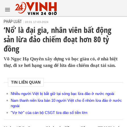
PHÁP LUẬT
16:01 17-03-2024
‘Nổ’ là đại gia, nhân viên bất động
sản lừa đảo chiếm đoạt hơn 80 tỷ
đồng
Võ Ngọc Hạ Quyên xây dựng vỏ bọc giàu có, ở nhà biệt
thự, đi xe hơi hạng sang để lừa đảo chiếm đoạt tài sản.
TIN LIÊN QUAN
Nhiều người Việt bị bắt giữ tại sòng bạc lừa đảo ở nước ngoài
Nam thanh niên lừa bán 10 người Việt cho ổ nhóm lừa đảo ở nước
ngoài
"Vợ hờ" của cán bộ CSGT lừa đảo số tiền lớn