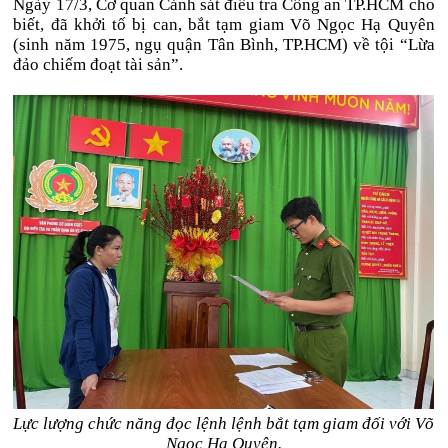
Ngày 17/3, Cơ quan Cảnh sát điều tra Công an TP.HCM cho
biết, đã khởi tố bị can, bắt tạm giam Võ Ngọc Hạ Quyên
(sinh năm 1975, ngụ quận Tân Bình, TP.HCM) về tội “Lừa
đảo chiếm đoạt tài sản”.
Lực lượng chức năng đọc lệnh lệnh bắt tạm giam đối với Võ
Ngọc Hạ Quyên.