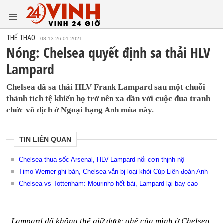
THỂ THAO
08:13 26-01-2021
Nóng: Chelsea quyết định sa thải HLV
Lampard
Chelsea đã sa thải HLV Frank Lampard sau một chuỗi
thành tích tệ khiến họ trở nên xa dần với cuộc đua tranh
chức vô địch ở Ngoại hạng Anh mùa này.
TIN LIÊN QUAN
Chelsea thua sốc Arsenal, HLV Lampard nổi cơn thịnh nộ
Timo Werner ghi bàn, Chelsea vẫn bị loại khỏi Cúp Liên đoàn Anh
Chelsea vs Tottenham: Mourinho hết bài, Lampard lại bay cao
Lampard đã không thể giữ được ghế của mình ở Chelsea.