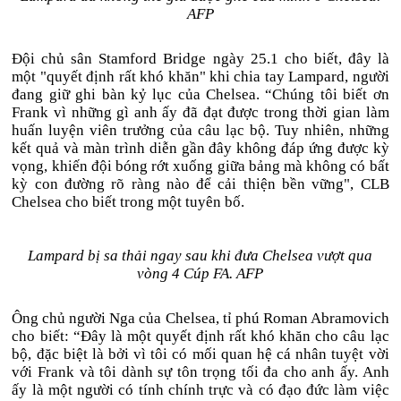
AFP
Đội chủ sân Stamford Bridge ngày 25.1 cho biết, đây là
một "quyết định rất khó khăn" khi chia tay Lampard, người
đang giữ ghi bàn kỷ lục của Chelsea. “Chúng tôi biết ơn
Frank vì những gì anh ấy đã đạt được trong thời gian làm
huấn luyện viên trưởng của câu lạc bộ. Tuy nhiên, những
kết quả và màn trình diễn gần đây không đáp ứng được kỳ
vọng, khiến đội bóng rớt xuống giữa bảng mà không có bất
kỳ con đường rõ ràng nào để cải thiện bền vững", CLB
Chelsea cho biết trong một tuyên bố.
Lampard bị sa thải ngay sau khi đưa Chelsea vượt qua
vòng 4 Cúp FA. AFP
Ông chủ người Nga của Chelsea, tỉ phú Roman Abramovich
cho biết: “Đây là một quyết định rất khó khăn cho câu lạc
bộ, đặc biệt là bởi vì tôi có mối quan hệ cá nhân tuyệt vời
với Frank và tôi dành sự tôn trọng tối đa cho anh ấy. Anh
ấy là một người có tính chính trực và có đạo đức làm việc