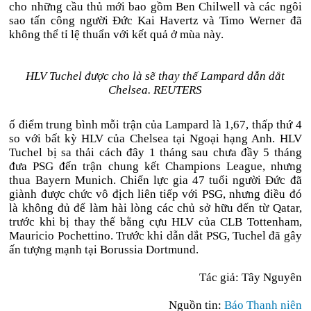
cho những cầu thủ mới bao gồm Ben Chilwell và các ngôi
sao tấn công người Đức Kai Havertz và Timo Werner đã
không thể tỉ lệ thuẩn với kết quả ở mùa này.
HLV Tuchel được cho là sẽ thay thế Lampard dẫn dắt
Chelsea. REUTERS
ố điểm trung bình mỗi trận của Lampard là 1,67, thấp thứ 4
so với bất kỳ HLV của Chelsea tại Ngoại hạng Anh. HLV
Tuchel bị sa thải cách đây 1 tháng sau chưa đầy 5 tháng
đưa PSG đến trận chung kết Champions League, nhưng
thua Bayern Munich. Chiến lực gia 47 tuổi người Đức đã
giành được chức vô địch liên tiếp với PSG, nhưng điều đó
là không đủ để làm hài lòng các chủ sở hữu đến từ Qatar,
trước khi bị thay thế bằng cựu HLV của CLB Tottenham,
Mauricio Pochettino. Trước khi dẫn dắt PSG, Tuchel đã gây
ấn tượng mạnh tại Borussia Dortmund.
Tác giả: Tây Nguyên
Nguồn tin:
Báo Thanh niên