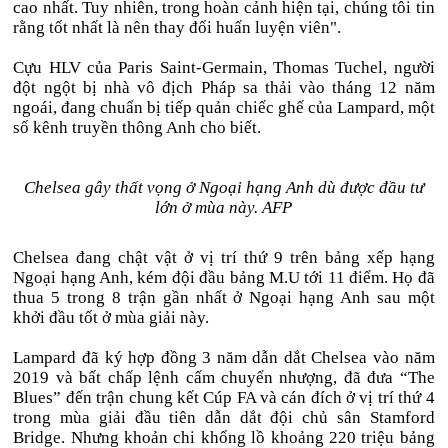
cao nhất. Tuy nhiên, trong hoàn cảnh hiện tại, chúng tôi tin
rằng tốt nhất là nên thay đổi huấn luyện viên".
Cựu HLV của Paris Saint-Germain, Thomas Tuchel, người
đột ngột bị nhà vô địch Pháp sa thải vào tháng 12 năm
ngoái, đang chuẩn bị tiếp quản chiếc ghế của Lampard, một
số kênh truyền thông Anh cho biết.
Chelsea gây thất vọng ở Ngoại hạng Anh dù được đầu tư
lớn ở mùa này. AFP
Chelsea đang chật vật ở vị trí thứ 9 trên bảng xếp hạng
Ngoại hạng Anh, kém đội đầu bảng M.U tới 11 điểm. Họ đã
thua 5 trong 8 trận gần nhất ở Ngoại hạng Anh sau một
khởi đầu tốt ở mùa giải này.
Lampard đã ký hợp đồng 3 năm dẫn dắt Chelsea vào năm
2019 và bất chấp lệnh cấm chuyển nhượng, đã đưa “The
Blues” đến trận chung kết Cúp FA và cán đích ở vị trí thứ 4
trong mùa giải đầu tiên dẫn dắt đội chủ sân Stamford
Bridge. Nhưng khoản chi khổng lồ khoảng 220 triệu bảng