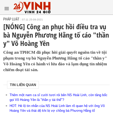
PHÁP LUẬT
07:11 25-09-2021
[NÓNG] Công an phục hồi điều tra vụ
bà Nguyễn Phương Hằng tố cáo "thần
y" Võ Hoàng Yên
Công an TPHCM đã phục hồi giải quyết nguồn tin về tội
phạm trong vụ bà Nguyễn Phương Hằng tố cáo "thần y"
Võ Hoàng Yên có hành vi lừa đảo và lạm dụng tín nhiệm
chiếm đoạt tài sản.
TIN LIÊN QUAN
Thêm một nam ca sĩ cười tươi rói bên NS Hoài Linh, còn tâng bốc
gọi Võ Hoàng Yên là "thần y tái thế"?
HOT: Hé lộ tin nhắn của NS Hoài Linh làm rõ quan hệ với ông Võ
Hoàng Yên và thái độ khi bị vợ chồng bà Phương Hằng tố