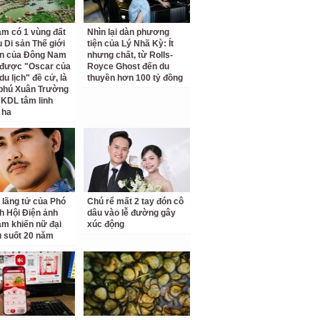
am có 1 vùng đất
Nhìn lại dàn phương
 Di sản Thế giới
tiện của Lý Nhã Kỳ: Ít
ên của Đông Nam
nhưng chất, từ Rolls-
 được "Oscar của
Royce Ghost đến du
u lịch" đề cử, là
thuyền hơn 100 tỷ đồng
 phú Xuân Trường
 KDL tâm linh
 ha
 lãng tử của Phó
Chú rể mất 2 tay đón cô
ch Hội Điện ảnh
dâu vào lễ đường gây
am khiến nữ đại
xúc động
u suốt 20 năm