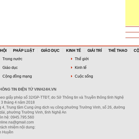
 HỘI
PHÁP LUẬT
GIÁO DỤC
KINH TẾ
GIẢI TRÍ
THỂ THAO
CỘ
Trong nước
Thế giới
Giáo dục
Kinh tế
Cộng đồng mạng
Cuộc sống
ÔNG TIN ĐIỆN TỬ VINH24H.VN
heo giấy phép số 32/GP-TTĐT, do Sở Thông tin và Truyền thông tỉnh Nghệ
 3 tháng 4 năm 2018
ng 4, Trung tâm Cung ứng dịch vụ công phường Trường Vinh, số 26, đường
dài, phường Trường Vinh, tỉnh Nghệ An
iên hệ: 0945.795.560
nline.na@gmail.com
trách nhiệm nội dung:
h Huyền