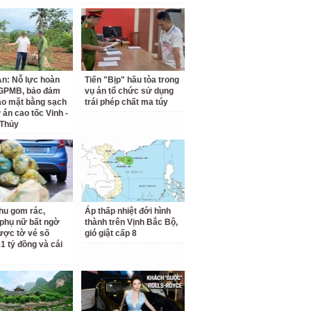
n: Nỗ lực hoàn
Tiến "Bịp" hầu tòa trong
 GPMB, bảo đảm
vụ án tổ chức sử dụng
ao mặt bằng sạch
trái phép chất ma túy
 án cao tốc Vinh -
 Thủy
hu gom rác,
Áp thấp nhiệt đới hình
phụ nữ bất ngờ
thành trên Vịnh Bắc Bộ,
ược tờ vé số
gió giật cấp 8
31 tỷ đồng và cái