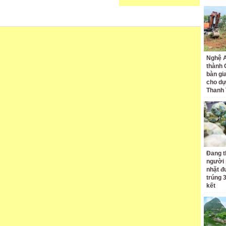
Nghệ A
thành
bàn gi
cho dự
Thanh
Đang t
người 
nhặt đ
trúng 
kết