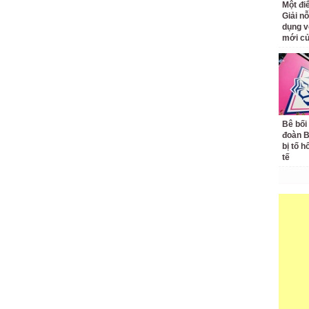
Một đ
Giải nỗ
dụng v
mới củ
Bê bối
đoàn 
bị tố h
tế