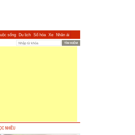
uộc sống
Du lịch
Số hóa
Xe
Nhân ái
ỌC NHIỀU