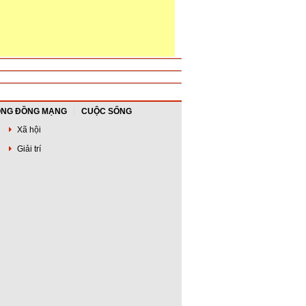
NG ĐỒNG MẠNG
CUỘC SỐNG
Xã hội
Giải trí