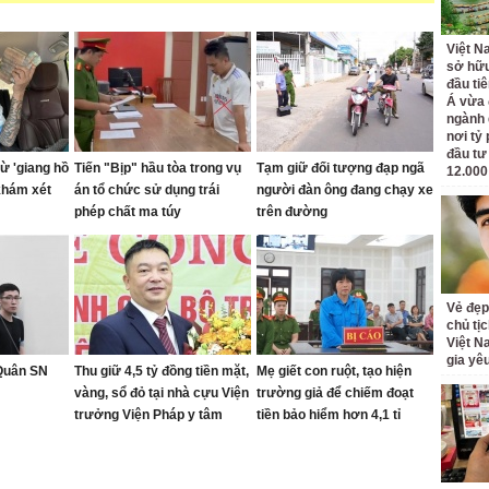
Việt N
sở hữu
đầu ti
Á vừa
ngành d
nơi tỷ
đầu tư
ừ 'giang hồ
Tiến "Bịp" hầu tòa trong vụ
Tạm giữ đối tượng đạp ngã
12.000
khám xét
án tổ chức sử dụng trái
người đàn ông đang chạy xe
phép chất ma túy
trên đường
Vẻ đẹp
chủ tị
Việt N
gia yê
 Quân SN
Thu giữ 4,5 tỷ đồng tiền mặt,
Mẹ giết con ruột, tạo hiện
vàng, sổ đỏ tại nhà cựu Viện
trường giả để chiếm đoạt
trưởng Viện Pháp y tâm
tiền bảo hiểm hơn 4,1 tỉ
thần Trung ương