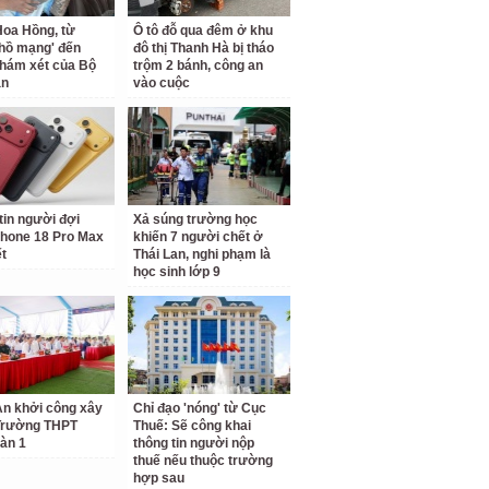
oa Hồng, từ
Ô tô đỗ qua đêm ở khu
 hồ mạng' đến
đô thị Thanh Hà bị tháo
hám xét của Bộ
trộm 2 bánh, công an
an
vào cuộc
tin người đợi
Xả súng trường học
hone 18 Pro Max
khiến 7 người chết ở
ết
Thái Lan, nghi phạm là
học sinh lớp 9
n khởi công xây
Chỉ đạo 'nóng' từ Cục
Trường THPT
Thuế: Sẽ công khai
àn 1
thông tin người nộp
thuế nếu thuộc trường
hợp sau