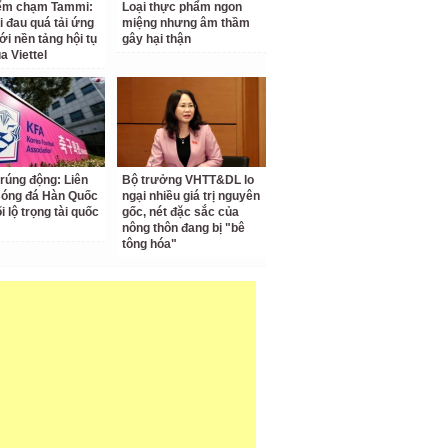
iểm chạm Tammi:
Loại thực phẩm ngon
i đau quá tải ứng
miệng nhưng âm thầm
ới nền tảng hội tụ
gây hại thận
a Viettel
 rúng động: Liên
Bộ trưởng VHTT&DL lo
Bóng đá Hàn Quốc
ngại nhiều giá trị nguyên
ối lộ trọng tài quốc
gốc, nét đặc sắc của
nông thôn đang bị "bê
tông hóa"