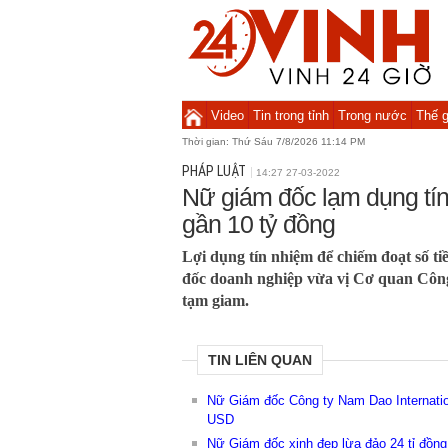
Video
Tin trong tỉnh
Trong nước
Thế g
Thời gian:
Thứ Sáu 7/8/2026 11:14 PM
PHÁP LUẬT
14:27 27-03-2022
Nữ giám đốc lạm dụng tí
gần 10 tỷ đồng
Lợi dụng tín nhiệm để chiếm đoạt số ti
đốc doanh nghiệp vừa vị Cơ quan Công
tạm giam.
TIN LIÊN QUAN
Nữ Giám đốc Công ty Nam Dao Internationa
USD
Nữ Giám đốc xinh đẹp lừa đảo 24 tỉ đồng 