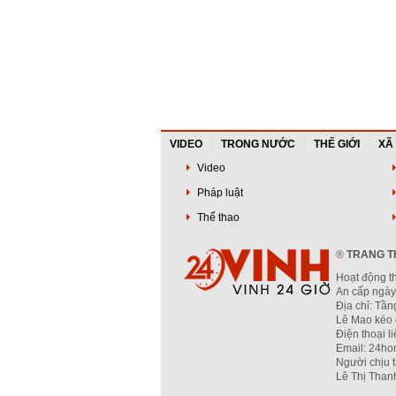
VIDEO
TRONG NƯỚC
THẾ GIỚI
XÃ
Video
Pháp luật
Thể thao
®
TRANG TH
Hoạt động t
An cấp ngày
Địa chỉ: Tầ
Lê Mao kéo 
Điện thoại l
Email: 24ho
Người chịu 
Lê Thị Than