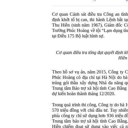
Cơ quan Cảnh sát điều tra Công an tỉn
định khởi tố bị can, thi hành Lệnh bắt 
Thu Hiền (sinh năm 1967), Giám đốc Cô
Trường Phúc Hoàng về tội “Lạm dụng tín 
tại Điều 175 Bộ luật hình sự.
Cơ quan điều tra tống đạt quyết định k
Hiền
Theo hồ sơ vụ án, năm 2015, Công ty C
Phúc Hoàng có địa chỉ tại Hà Nội do b
trúng gói thầu xây dựng Nhà đa năng q
Trung tâm Bảo trợ xã hội tỉnh Cao Bằng v
dự kiến hoàn thành tháng 12/2020.
Trong quá trình thi công, Công ty do bà
570 triệu đồng với chủ đầu tư. Tuy nhiên
phía công ty chỉ sử dụng hơn 936 triệu 
Trung tâm bảo trợ xã hội tỉnh Cao Bằng. 
Hiền chiếm đoạt sử dụng vào việc cá nh