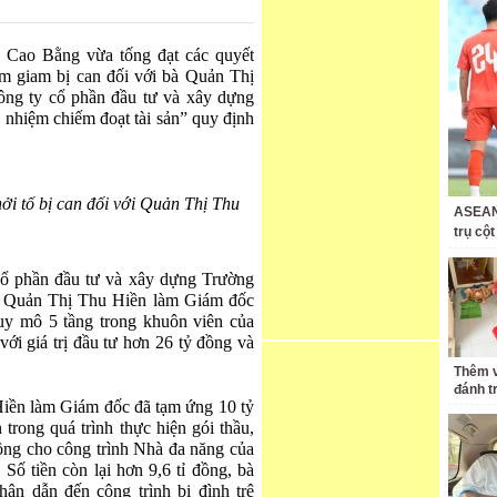
h Cao Bằng vừa tống đạt các quyết
tạm giam bị can đối với bà Quản Thị
ng ty cổ phần đầu tư và xây dựng
nhiệm chiếm đoạt tài sản” quy định
hởi tố bị can đối với Quản Thị Thu
ASEAN 
trụ cộ
ổ phần đầu tư và xây dựng Trường
à Quản Thị Thu Hiền làm Giám đốc
uy mô 5 tầng trong khuôn viên của
ới giá trị đầu tư hơn 26 tỷ đồng và
Thêm v
đánh t
 Hiền làm Giám đốc đã tạm ứng 10 tỷ
 trong quá trình thực hiện gói thầu,
đồng cho công trình Nhà đa năng của
Số tiền còn lại hơn 9,6 tỉ đồng, bà
ân dẫn đến công trình bị đình trệ