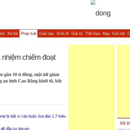
iới
Xã hội
Pháp luật
Giáo dục
Kinh tế
Giải trí
Thể thao
Đẹp
Giới trẻ
C
n nhiệm chiếm đoạt
ền gần 10 tỉ đồng, một nữ giám
 an tỉnh Cao Bằng khởi tố, bắt
l bị bắt vì cáo buộc lừa đảo 1,7 triệu
BÀI Đ
để đầu tư bitcoin