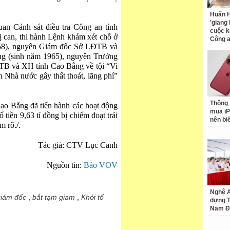
Huấn H
'giang
uan Cảnh sát điều tra Công an tỉnh
cuộc k
bị can, thi hành Lệnh khám xét chỗ ở
Công 
958), nguyên Giám đốc Sở LĐTB và
g (sinh năm 1965), nguyên Trưởng
TB và XH tỉnh Cao Bằng về tội “Vi
n Nhà nước gây thất thoát, lãng phí”
Thông 
Cao Bằng đã tiến hành các hoạt động
mua iP
ố tiền 9,63 tỉ đồng bị chiếm đoạt trái
nên bi
m rõ./.
Tác giả: CTV Lục Canh
Nguồn tin:
Báo VOV
Nghệ A
giám đốc
,
bắt tạm giam
,
Khởi tố
dựng 
Nam Đ