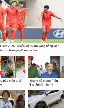
Cup 2026: Tuyển Việt Nam vắng hàng loạt
t trước trận gặp Campuchia
ụ bảo mẫu bị tố
'Giang hồ mạng' Tiến
rẻ
Bịp lãnh 8 năm tù