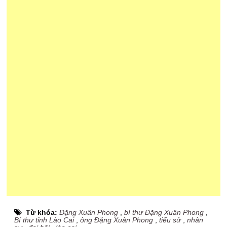
Từ khóa:
Đặng Xuân Phong
,
bí thư Đặng Xuân Phong
,
Bí thư tỉnh Lào Cai
,
ông Đặng Xuân Phong
,
tiểu sử
,
nhân