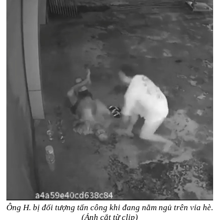
Ông H. bị đối tượng tấn công khi đang nằm ngủ trên vỉa hè.
(Ảnh cắt từ clip)