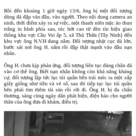
Rồi đến khoảng 1 giờ ngày 13/6, ông bị một đối tượng
dùng đá đập vào đầu, vào người. Theo nội dung camera an
ninh, thời điểm xảy ra sự việc, một thanh niên mặc áo thun
trắng in hình phía sau, tóc hớt cao từ đèn tín hiệu giao
thông khu vực Cầu Voi ấp 5, xã Thủ Thừa (Tây Ninh) đến
khu vực ông N.V.H đang nằm. Đối tượng nhặt cục đá lớn,
bước sát nơi ông H. nằm rồi đập thật mạnh vào đầu nạn
nhân.
Ông H. chưa kịp phản ứng, đối tượng liên tục dùng chân đá
vào cơ thể ông. Biết nạn nhân không còn khả năng kháng
cự, đối tượng lập tức lục túi quần bên trái móc ra một xấp
giấy giống như tiền và vé số, sau đó tiếp tục lục túi quần
bên phải tìm thêm tài sản rồi rời đi. Ông H. bị đa chấn
thương, sáng cùng ngày dân phát hiện, điện báo cho người
thân của ông đưa đi khám, điều trị.