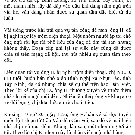
một thanh niên lấy đá đập vào đầu khi đang nằm ngủ trên
vỉa hè, vẫn đang nhận được sự quan tâm đặc biệt từ dư
luận.
Vài tiếng trước khi trải qua vụ tấn công dã man, ông H. đã
bị nghi ngờ lấy trộm điện thoại. Một nhóm người ập tới chỗ
ông ngủ rồi lục túi phế liệu của ông để tìm tài sản nhưng
không thấy. Đoạn clip ghi lại sự việc này cũng đã được
chia sẻ trên mạng xã hội, thu hút nhiều sự quan tâm theo
dõi.
Liên quan tới vụ ông H. bị nghi trộm điện thoại, chị N.C.Đ.
(38 tuổi, buôn bán nhỏ ở ấp Bình Nghị xã Nhựt Tảo, tỉnh
Tây Ninh) đã có những chia sẻ cụ thể trên báo Dân Việt.
Theo lời kể của chị Đ., ông H. thường xuyên về trước thềm
nhà chị nằm ngủ mỗi đêm. Nhiều lần thấy ông về khuya có
vẻ đói bụng, chị đưa thức ăn và cho ít tiền.
Khoảng 19 giờ 30 ngày 12/6, ông H. bán vé số dọc tuyến
quốc lộ 1 đoạn từ Cầu Ván đến Cầu Voi, sau đó về mái hiên
nhà chị ngủ qua đêm. Không lâu sau, một nhóm người ập
tới. Theo lời chị Đ. nhóm này là nhân viên một nhà hàng.