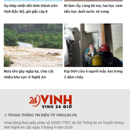
Áp thấp nhiệt đới hình thành trên
Đi làm rẫy cùng bố mẹ, hai học sinh
Vịnh Bắc Bộ, gió giật cấp 8
tiểu học đuối nước tử vong
Mưa lớn gây ngập lụt, chia cắt
Kịp thời cứu 4 người mắc kẹt trong
nhiều khu vực ở Nghệ An
2 đám cháy
®
TRANG THÔNG TIN ĐIỆN TỬ VINH24H.VN
Hoạt động theo giấy phép số 32/GP-TTĐT, do Sở Thông tin và Truyền thông
tỉnh Nghệ An cấp ngày 3 tháng 4 năm 2018