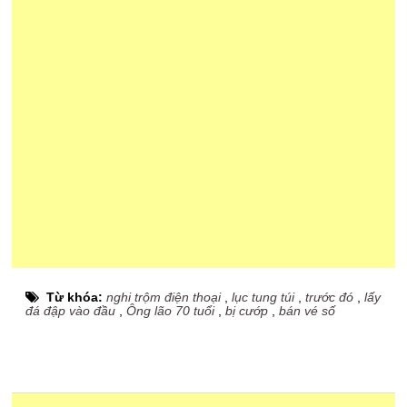
Từ khóa:
nghi trộm điện thoại
,
lục tung túi
,
trước đó
,
lấy
đá đập vào đầu
,
Ông lão 70 tuổi
,
bị cướp
,
bán vé số