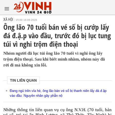
XÃ HỘI
15:00 16-06-2026
Ông lão 70 tuổi bán vé số bị cướp lấy
đá đ.ậ.p vào đầu, trước đó bị lục tung
túi vì nghi trộm điện thoại
Nhóm người đã lục túi ông lão 70 tuổi vì nghi ông lấy
trộm điện thoại. Sau khi biết mình nhầm, nhóm này đã
rời đi mà không xin lỗi.
TIN LIÊN QUAN
Đang ngủ trên vỉa hè, ông lão bán vé số bị thanh niên lấy đá đ.ập
vào đầu: Nguyên nhân gây phẫn nộ
Những thông tin liên quan vụ cụ ông N.V.H. (70 tuổi, bán
vé số, trú tại ấp Bình Lương, xã Thủ Thừa, Tây Ninh) bị