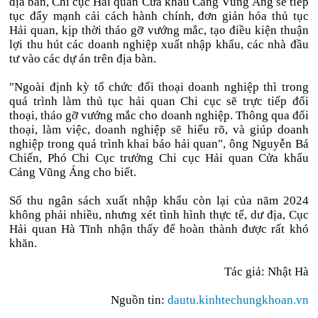
địa bàn, Chi cục Hải quan Cửa khẩu Cảng Vũng Áng sẽ tiếp
tục đẩy mạnh cải cách hành chính, đơn giản hóa thủ tục
Hải quan, kịp thời tháo gỡ vướng mắc, tạo điều kiện thuận
lợi thu hút các doanh nghiệp xuất nhập khẩu, các nhà đầu
tư vào các dự án trên địa bàn.
"Ngoài định kỳ tổ chức đối thoại doanh nghiệp thì trong
quá trình làm thủ tục hải quan Chi cục sẽ trực tiếp đối
thoại, tháo gỡ vướng mắc cho doanh nghiệp. Thông qua đối
thoại, làm việc, doanh nghiệp sẽ hiểu rõ, và giúp doanh
nghiệp trong quá trình khai báo hải quan", ông Nguyễn Bá
Chiến, Phó Chi Cục trưởng Chi cục Hải quan Cửa khẩu
Cảng Vũng Áng cho biết.
Số thu ngân sách xuất nhập khẩu còn lại của năm 2024
không phải nhiều, nhưng xét tình hình thực tế, dư địa, Cục
Hải quan Hà Tĩnh nhận thấy để hoàn thành được rất khó
khăn.
Tác giả: Nhật Hà
Nguồn tin:
dautu.kinhtechungkhoan.vn