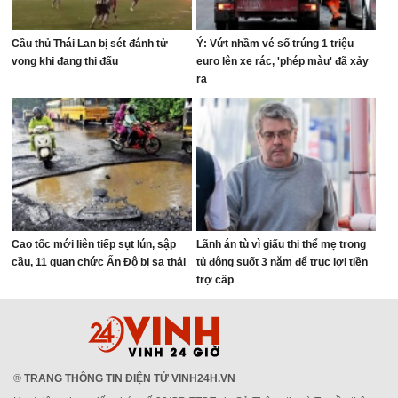
Cầu thủ Thái Lan bị sét đánh tử
Ý: Vứt nhầm vé số trúng 1 triệu
vong khi đang thi đấu
euro lên xe rác, 'phép màu' đã xảy
ra
Cao tốc mới liên tiếp sụt lún, sập
Lãnh án tù vì giấu thi thể mẹ trong
cầu, 11 quan chức Ấn Độ bị sa thải
tủ đông suốt 3 năm để trục lợi tiền
trợ cấp
®
TRANG THÔNG TIN ĐIỆN TỬ VINH24H.VN