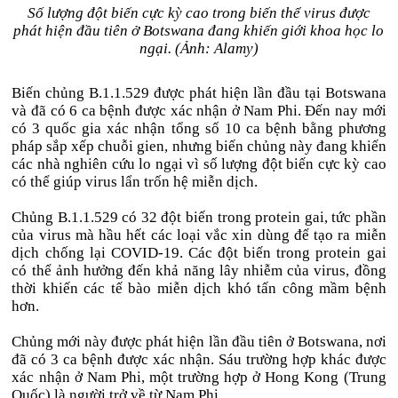
Số lượng đột biến cực kỳ cao trong biến thể virus được
phát hiện đầu tiên ở Botswana đang khiến giới khoa học lo
ngại. (Ảnh: Alamy)
Biến chủng B.1.1.529 được phát hiện lần đầu tại Botswana
và đã có 6 ca bệnh được xác nhận ở Nam Phi. Đến nay mới
có 3 quốc gia xác nhận tổng số 10 ca bệnh bằng phương
pháp sắp xếp chuỗi gien, nhưng biến chủng này đang khiến
các nhà nghiên cứu lo ngại vì số lượng đột biến cực kỳ cao
có thể giúp virus lẩn trốn hệ miễn dịch.
Chủng B.1.1.529 có 32 đột biến trong protein gai, tức phần
của virus mà hầu hết các loại vắc xin dùng để tạo ra miễn
dịch chống lại COVID-19. Các đột biến trong protein gai
có thể ảnh hưởng đến khả năng lây nhiễm của virus, đồng
thời khiến các tế bào miễn dịch khó tấn công mầm bệnh
hơn.
Chủng mới này được phát hiện lần đầu tiên ở Botswana, nơi
đã có 3 ca bệnh được xác nhận. Sáu trường hợp khác được
xác nhận ở Nam Phi, một trường hợp ở Hong Kong (Trung
Quốc) là người trở về từ Nam Phi.