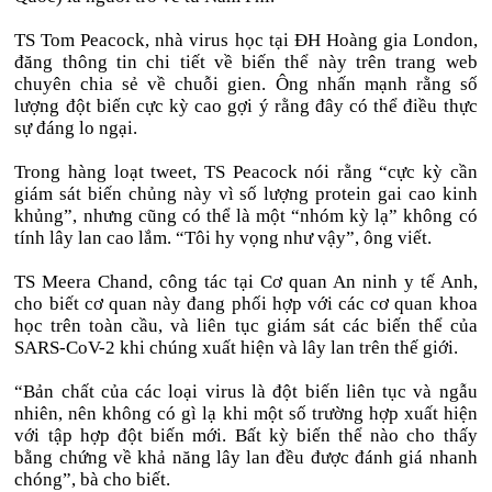
TS Tom Peacock, nhà virus học tại ĐH Hoàng gia London,
đăng thông tin chi tiết về biến thể này trên trang web
chuyên chia sẻ về chuỗi gien. Ông nhấn mạnh rằng số
lượng đột biến cực kỳ cao gợi ý rằng đây có thể điều thực
sự đáng lo ngại.
Trong hàng loạt tweet, TS Peacock nói rằng “cực kỳ cần
giám sát biến chủng này vì số lượng protein gai cao kinh
khủng”, nhưng cũng có thể là một “nhóm kỳ lạ” không có
tính lây lan cao lắm. “Tôi hy vọng như vậy”, ông viết.
TS Meera Chand, công tác tại Cơ quan An ninh y tế Anh,
cho biết cơ quan này đang phối hợp với các cơ quan khoa
học trên toàn cầu, và liên tục giám sát các biến thể của
SARS-CoV-2 khi chúng xuất hiện và lây lan trên thế giới.
“Bản chất của các loại virus là đột biến liên tục và ngẫu
nhiên, nên không có gì lạ khi một số trường hợp xuất hiện
với tập hợp đột biến mới. Bất kỳ biến thể nào cho thấy
bằng chứng về khả năng lây lan đều được đánh giá nhanh
chóng”, bà cho biết.