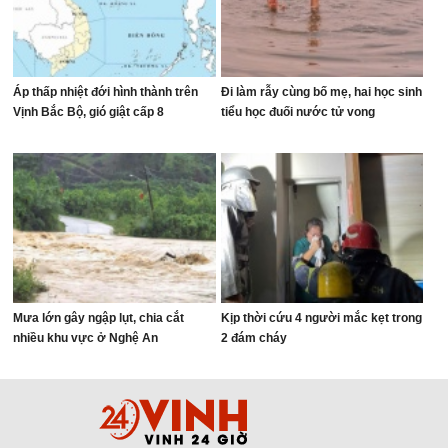
Áp thấp nhiệt đới hình thành trên
Đi làm rẫy cùng bố mẹ, hai học sinh
Vịnh Bắc Bộ, gió giật cấp 8
tiểu học đuối nước tử vong
Mưa lớn gây ngập lụt, chia cắt
Kịp thời cứu 4 người mắc kẹt trong
nhiều khu vực ở Nghệ An
2 đám cháy