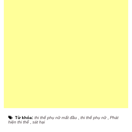
Từ khóa:
thi thể phụ nữ mất đầu
,
thi thể phụ nữ
,
Phát
hiện thi thể
,
sát hại