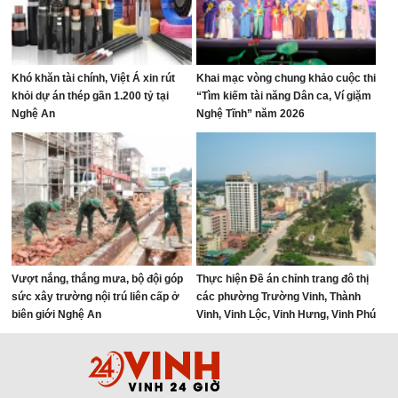
Khó khăn tài chính, Việt Á xin rút
Khai mạc vòng chung khảo cuộc thi
khỏi dự án thép gần 1.200 tỷ tại
“Tìm kiếm tài năng Dân ca, Ví giặm
Nghệ An
Nghệ Tĩnh” năm 2026
Vượt nắng, thắng mưa, bộ đội góp
Thực hiện Đề án chỉnh trang đô thị
sức xây trường nội trú liên cấp ở
các phường Trường Vinh, Thành
biên giới Nghệ An
Vinh, Vinh Lộc, Vinh Hưng, Vinh Phú
và Cửa Lò giai đoạn 2026 – 2030