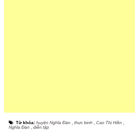
Từ khóa:
huyện Nghĩa Đàn
,
thực binh
,
Cao Thị Hiền
,
Nghĩa Đàn
,
diễn tập