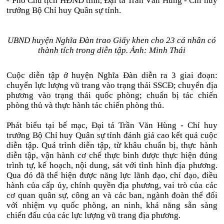
- Phó Chủ tịch HĐND tỉnh, Đại tá Trần Văn Hùng - Chỉ huy
trưởng Bộ Chỉ huy Quân sự tỉnh.
UBND huyện Nghĩa Đàn trao Giấy khen cho 23 cá nhân có
thành tích trong diễn tập. Ảnh: Minh Thái
Cuộc diễn tập ở huyện Nghĩa Đàn diễn ra 3 giai đoạn:
chuyển lực lượng vũ trang vào trạng thái SSCĐ; chuyển địa
phương vào trạng thái quốc phòng; chuẩn bị tác chiến
phòng thủ và thực hành tác chiến phòng thủ.
Phát biểu tại bế mạc, Đại tá Trần Văn Hùng - Chỉ huy
trưởng Bộ Chỉ huy Quân sự tỉnh đánh giá cao kết quả cuộc
diễn tập. Quá trình diễn tập, từ khâu chuẩn bị, thực hành
diễn tập, vận hành cơ chế thực binh được thực hiện đúng
trình tự, kế hoạch, nội dung, sát với tình hình địa phương.
Qua đó đã thể hiện được năng lực lãnh đạo, chỉ đạo, điều
hành của cấp ủy, chính quyền địa phương, vai trò của các
cơ quan quân sự, công an và các ban, ngành đoàn thể đối
với nhiệm vụ quốc phòng, an ninh, khả năng sẵn sàng
chiến đấu của các lực lượng vũ trang địa phương.