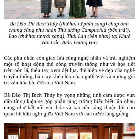
Bà Đào Thị Bích Thủy (thứ hai từ phải sang) chụp ảnh
chung cùng phu nhân Thủ tướng Campuchia (bên trái),
Lào (thứ hai từ trái sang), Thái Lan (bên phải) tại Khuê
Văn Các. Ảnh: Giang Huy
Các phu nhân còn giao lưu cùng nghệ nhân và trải nghiệm
một số hoạt động thủ công truyền thống như vẽ họa tiết
trên nón lá, thêu tay, xem dệt lụa, thể hiện vẻ đẹp của nghề
truyền thống, bàn tay khéo léo của người Việt và những giá
trị văn hóa lâu đời của Việt Nam.
Bà Đào Thị Bích Thủy hy vọng những tình cảm được vun
đắp từ sự kiện sẽ góp phần tăng cường hiểu biết lẫn nhau
cũng như kết nối văn hóa và tạo nền tảng thuận lợi cho
quan hệ hữu nghị giữa Việt Nam với các nước láng giềng.