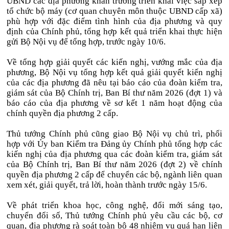
UBND các địa phương khẩn trương triển khai việc sắp xếp
tổ chức bộ máy (cơ quan chuyên môn thuộc UBND cấp xã)
phù hợp với đặc điểm tình hình của địa phương và quy
định của Chính phủ, tổng hợp kết quả triển khai thực hiện
gửi Bộ Nội vụ để tổng hợp, trước ngày 10/6.
Về tổng hợp giải quyết các kiến nghị, vướng mắc của địa
phương, Bộ Nội vụ tổng hợp kết quả giải quyết kiến nghị
của các địa phương đã nêu tại báo cáo của đoàn kiểm tra,
giám sát của Bộ Chính trị, Ban Bí thư năm 2026 (đợt 1) và
báo cáo của địa phương về sơ kết 1 năm hoạt động của
chính quyền địa phương 2 cấp.
Thủ tướng Chính phủ cũng giao Bộ Nội vụ chủ trì, phối
hợp với Ủy ban Kiểm tra Đảng ủy Chính phủ tổng hợp các
kiến nghị của địa phương qua các đoàn kiểm tra, giám sát
của Bộ Chính trị, Ban Bí thư năm 2026 (đợt 2) về chính
quyền địa phương 2 cấp để chuyển các bộ, ngành liên quan
xem xét, giải quyết, trả lời, hoàn thành trước ngày 15/6.
Về phát triển khoa học, công nghệ, đổi mới sáng tạo,
chuyển đổi số, Thủ tướng Chính phủ yêu cầu các bộ, cơ
quan, địa phương rà soát toàn bộ 48 nhiệm vụ quá hạn liên