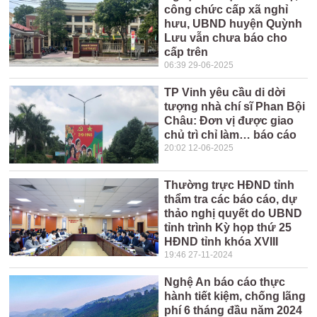
công chức cấp xã nghỉ
hưu, UBND huyện Quỳnh
Lưu vẫn chưa báo cho
cấp trên
06:39 29-06-2025
TP Vinh yêu cầu di dời
tượng nhà chí sĩ Phan Bội
Châu: Đơn vị được giao
chủ trì chỉ làm… báo cáo
20:02 12-06-2025
Thường trực HĐND tỉnh
thẩm tra các báo cáo, dự
thảo nghị quyết do UBND
tỉnh trình Kỳ họp thứ 25
HĐND tỉnh khóa XVIII
19:46 27-11-2024
Nghệ An báo cáo thực
hành tiết kiệm, chống lãng
phí 6 tháng đầu năm 2024