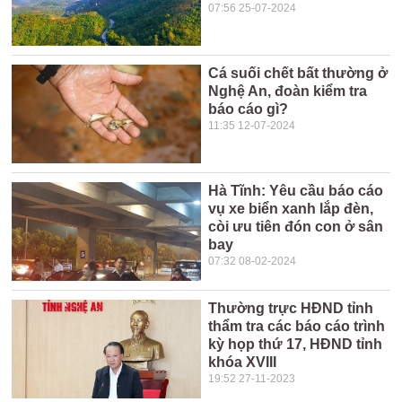
07:56 25-07-2024
Cá suối chết bất thường ở
Nghệ An, đoàn kiểm tra
báo cáo gì?
11:35 12-07-2024
Hà Tĩnh: Yêu cầu báo cáo
vụ xe biển xanh lắp đèn,
còi ưu tiên đón con ở sân
bay
07:32 08-02-2024
Thường trực HĐND tỉnh
thẩm tra các báo cáo trình
kỳ họp thứ 17, HĐND tỉnh
khóa XVIII
19:52 27-11-2023