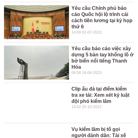
Yêu cầu Chính phủ báo
cáo Quốc hội lộ trình cải
cách tiền lương tại kỳ họp
thứ 6
14:09 02-07-2023
Yêu cầu báo cáo việc xây
dựng 5 bàn tay khổng lồ ở
bờ biển nổi tiếng Thanh
Hóa
06:58 16-04-2023
Clip ẩu đả tại điểm kiểm
tra xe tải: Xem xét kỷ luật
đội phó kiểm lâm
14:02 25-10-2022
Vụ kiểm lâm bị tố gọi
người đánh dân: Tài xế