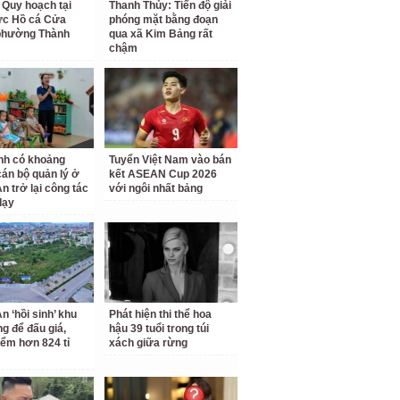
 Quy hoạch tại
Thanh Thủy: Tiến độ giải
ực Hồ cá Cửa
phóng mặt bằng đoạn
phường Thành
qua xã Kim Bảng rất
chậm
nh có khoảng
Tuyển Việt Nam vào bán
cán bộ quản lý ở
kết ASEAN Cup 2026
n trở lại công tác
với ngôi nhất bảng
dạy
n ‘hồi sinh’ khu
Phát hiện thi thể hoa
ng để đấu giá,
hậu 39 tuổi trong túi
iểm hơn 824 tỉ
xách giữa rừng