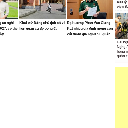
400 tỷ
viện S
 án nghỉ
Khai trừ Đảng chủ tịch xã vì
Đại tướng Phan Văn Giang:
027, có thể
liên quan cá độ bóng đá
Rất nhiều gia đình mong con
gày
cái tham gia nghĩa vụ quân
sự để rèn phẩm chất
Hai ng
Nghệ A
bỏng n
quán c