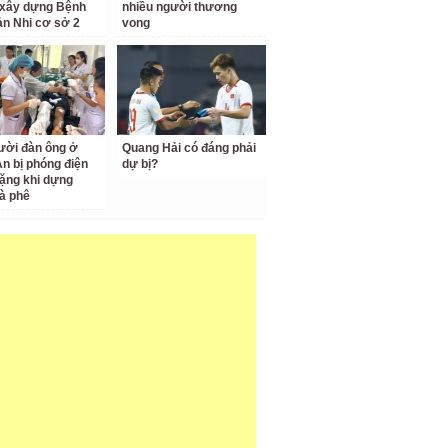
 xây dựng Bệnh
nhiều người thương
ản Nhi cơ sở 2
vong
ười đàn ông ở
Quang Hải có đáng phải
n bị phóng điện
dự bị?
ặng khi dựng
à phê