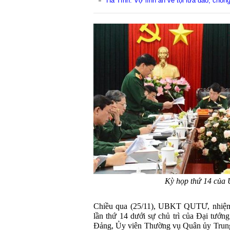
Hà Tĩnh: Vợ lĩnh án về tội lừa đảo, chồng
Kỳ họp thứ 14 củ
Chiều qua (25/11), UBKT QUTƯ, nhiệm
lần thứ 14 dưới sự chủ trì của Đại tướ
Đảng, Ủy viên Thường vụ Quân ủy Trun