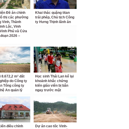
iện Đề án chỉnh
Khai thác quặng titan
đô thị các phường
trái phép, Chủ tịch Công
 Vinh, Thành
ty Hưng Thịnh lãnh án
inh Lộc, Vinh
Vinh Phú và Cửa
i đoạn 2026 –
i 8.672,2 m² đất
Học sinh Thái Lan kể lại
ghiệp do Công ty
khoảnh khắc chứng
n Tổng công ty
kiến giáo viên bị bắn
hệ An quản lý
ngay trước mặt
kiến điều chỉnh
Dự án cao tốc Vinh-