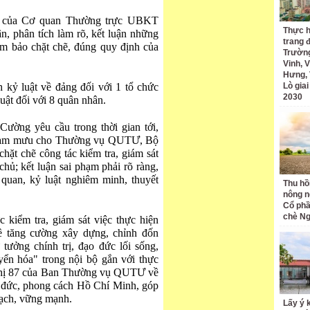
ra của Cơ quan Thường trực UBKT
Thực h
n, phân tích làm rõ, kết luận những
trang 
m bảo chặt chẽ, đúng quy định của
Trường
Vinh, V
Hưng, 
ỷ luật về đảng đối với 1 tổ chức
Lò gia
2030
luật đối với 8 quân nhân.
Cường yêu cầu trong thời gian tới,
am mưu cho Thường vụ QUTƯ, Bộ
hặt chẽ công tác kiểm tra, giám sát
chủ; kết luận sai phạm phải rõ ràng,
quan, kỷ luật nghiêm minh, thuyết
Thu hồ
nông n
Cổ phầ
chè Ng
 kiểm tra, giám sát việc thực hiện
 tăng cường xây dựng, chỉnh đốn
 tưởng chính trị, đạo đức lối sống,
yển hóa" trong nội bộ gắn với thực
ỉ thị 87 của Ban Thường vụ QUTƯ về
o đức, phong cách Hồ Chí Minh, góp
ạch, vững mạnh.
Lấy ý 