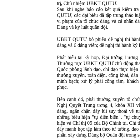
trị, Chủ nhiệm UBKT QUTƯ.
Sau khi nghe báo cáo kết quả kiểm t
QUTƯ, các đại biểu đã tập trung thảo luậ
vi phạm của tổ chức đảng và cá nhân đả
Đảng và kỷ luật quân đội.
UBKT QUTƯ bỏ phiếu đề nghị thi hành k
đảng và 6 đảng viên; đề nghị thi hành kỷ 
Phát biểu tại kỳ họp, Đại tướng Lương 
Thường trực UBKT QUTƯ chủ động th
Quốc phòng lãnh đạo, chỉ đạo thực hiện c
thường xuyên, toàn diện, công khai, dân 
minh bạch; xử lý phải công tâm, khách 
phục.
Bên cạnh đó, phải thường xuyên tổ chức
Nghị Quyết Trung ương 4, khóa XII về
đảng, ngăn chặn đẩy lùi suy thoái về tư
những biểu hiện "tự diễn biến", "tự chu
hiện và Chỉ thị 05 của Bộ Chính trị, Ch
đẩy mạnh học tập làm theo tư tưởng, đạ
phần xây dựng Đảng bộ Quân đội trong s