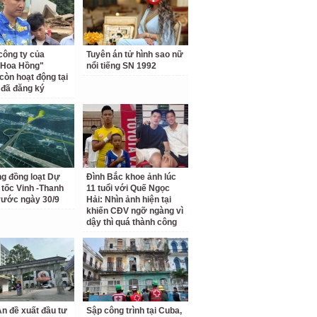
công ty của
Tuyên án tử hình sao nữ
 Hoa Hồng"
nổi tiếng SN 1992
còn hoạt động tại
ỉ đã đăng ký
ng đồng loạt Dự
Đình Bắc khoe ảnh lúc
 tốc Vinh -Thanh
11 tuổi với Quế Ngọc
rước ngày 30/9
Hải: Nhìn ảnh hiện tại
khiến CĐV ngỡ ngàng vì
dậy thì quá thành công
n đề xuất đầu tư
Sập công trình tại Cuba,