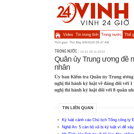
Video
Tin trong tỉnh
Trong nước
Thế g
Thời gian:
Thứ Bảy 8/8/2026 05:47 AM
TRONG NƯỚC
14:31 26-11-2019
Quân ủy Trung ương đề ng
nhân
Ủy ban Kiểm tra Quân ủy Trung ươn
nghị thi hành kỷ luật về đảng đối với 1
nghị thi hành kỷ luật đối với 8 quân nh
TIN LIÊN QUAN
Kỷ luật cảnh cáo Chủ tịch Tổng công ty
Nghệ An: 5 cán bộ xã bị kỷ luật vì để xảy