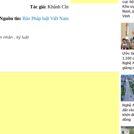
cục bộ
Tác giả:
Khánh Chi
Khu v
Nam, 
Vinh
Nguồn tin:
Báo Pháp luật Việt Nam
n nhân
,
kỷ luật
Ước tí
1.100 
Nghệ A
giảng 
Nghệ A
đất và
khởi đ
đồng