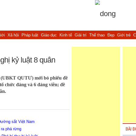
iới
Xã hội
Pháp luật
Giáo dục
Kinh tế
Giải trí
Thể thao
Đẹp
Giới trẻ
C
hị kỷ luật 8 quân
g (UBKT QUTƯ) mới bỏ phiếu đề
 tổ chức đảng và 6 đảng viên; đề
ân.
 Đường sắt Việt Nam
 ra phá rừng
BÀI Đ