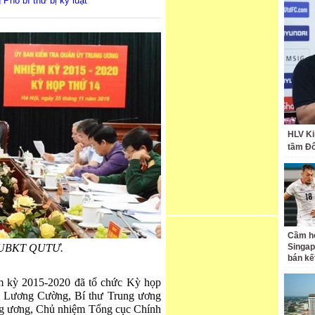
 Phó bí thư bị kỷ luật
HLV Ki
tầm Đ
Cầm hò
a UBKT QUTƯ.
Singap
bán kế
 kỳ 2015-2020 đã tổ chức Kỳ họp
ng Lương Cường, Bí thư Trung ương
g ương, Chủ nhiệm Tổng cục Chính