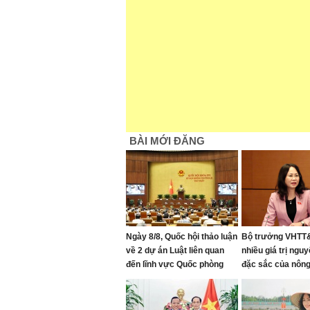
BÀI MỚI ĐĂNG
Ngày 8/8, Quốc hội thảo luận
Bộ trưởng VHTT&
về 2 dự án Luật liên quan
nhiều giá trị nguy
đến lĩnh vực Quốc phòng
đặc sắc của nông
bị "bê tông hóa"