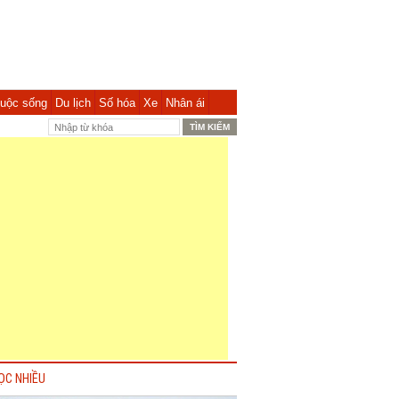
uộc sống
Du lịch
Số hóa
Xe
Nhân ái
ỌC NHIỀU