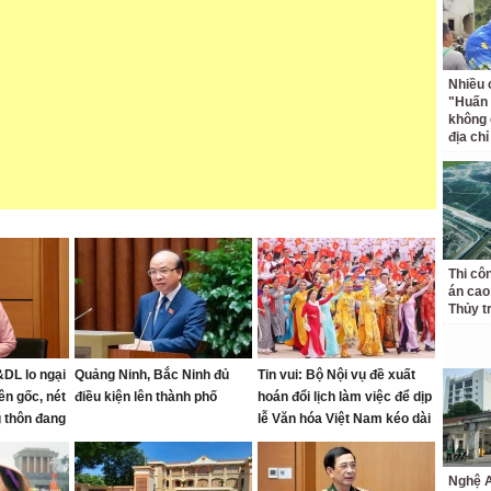
Nhiều 
"Huấn
không 
địa ch
Thi cô
án cao
Thủy t
DL lo ngại
Quảng Ninh, Bắc Ninh đủ
Tin vui: Bộ Nội vụ đề xuất
ên gốc, nét
điều kiện lên thành phố
hoán đổi lịch làm việc để dịp
 thôn đang
lễ Văn hóa Việt Nam kéo dài
4 ngày
Nghệ A