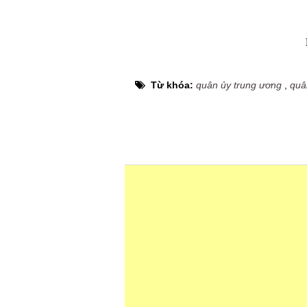
Từ khóa:
quân ủy trung ương
,
quâ