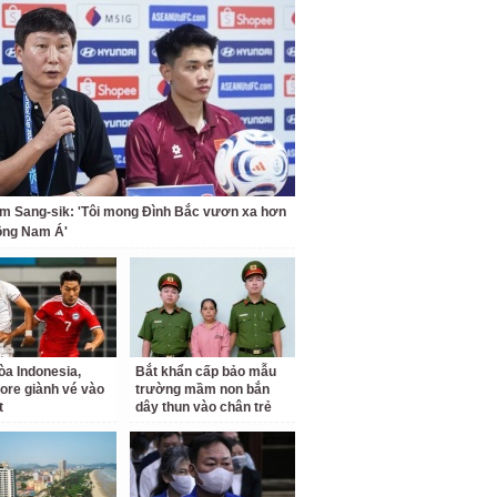
m Sang-sik: 'Tôi mong Đình Bắc vươn xa hơn
ông Nam Á'
a Indonesia,
Bắt khẩn cấp bảo mẫu
ore giành vé vào
trường mầm non bắn
t
dây thun vào chân trẻ