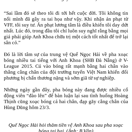
“Sai lầm đó sẽ theo tôi đi tới hết cuộc đời. Tôi không tin
nổi mình đã gây ra tai họa như vậy. Khi nhận án phạt từ
VFF, tôi suy tư. Án phạt lương tâm là điều khiến tôi day dứt
nhất. Lúc đó, trong đầu tôi chỉ luôn suy nghĩ rằng bằng mọi
giá phải giúp Anh Khoa chữa trị một cách tốt nhất để trở lại
sân cỏ.”
Đó là lời tâm sự của trung vệ Quế Ngọc Hải về pha xoạc
bóng nhiều tai tiếng với Anh Khoa (SHB Đà Nẵng) ở V-
League 2015. Cú vào bóng rất mạnh bằng hai chân vào
thẳng cẳng chân của đội trưởng tuyển Việt Nam khiến đối
phương bị chấn thương nặng và sớm giã từ sự nghiệp.
Những ngày gần đây, pha bóng này đang được nhiều cổ
động viên “đào lên” để bàn luận lại sau tình huống Hoàng
Thịnh cũng xoạc bóng cả hai chân, đạp gãy cẳng chân của
Hùng Dũng hôm 23/3.
Quế Ngọc Hải hỏi thăm tiền vệ Anh Khoa sau pha xoạc
bóng tai hại. (Ảnh: B.Vân)