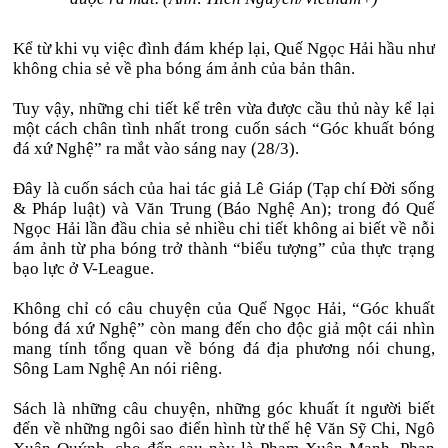
Kể từ khi vụ việc đình đám khép lại, Quế Ngọc Hải hầu như
không chia sẻ về pha bóng ám ảnh của bản thân.
Tuy vậy, những chi tiết kể trên vừa được cầu thủ này kể lại
một cách chân tình nhất trong cuốn sách “Góc khuất bóng
đá xứ Nghệ” ra mắt vào sáng nay (28/3).
Đây là cuốn sách của hai tác giả Lê Giáp (Tạp chí Đời sống
& Pháp luật) và Văn Trung (Báo Nghệ An); trong đó Quế
Ngọc Hải lần đầu chia sẻ nhiều chi tiết không ai biết về nỗi
ám ảnh từ pha bóng trở thành “biểu tượng” của thực trạng
bạo lực ở V-League.
Không chỉ có câu chuyện của Quế Ngọc Hải, “Góc khuất
bóng đá xứ Nghệ” còn mang đến cho độc giả một cái nhìn
mang tính tổng quan về bóng đá địa phương nói chung,
Sông Lam Nghệ An nói riêng.
Sách là những câu chuyện, những góc khuất ít người biết
đến về những ngôi sao điển hình từ thế hệ Văn Sỹ Chi, Ngô