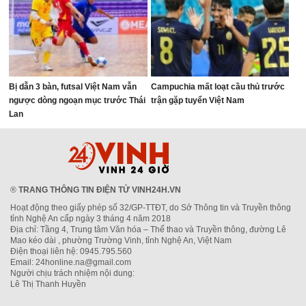
Bị dẫn 3 bàn, futsal Việt Nam vẫn
Campuchia mất loạt cầu thủ trước
ngược dòng ngoạn mục trước Thái
trận gặp tuyển Việt Nam
Lan
®
TRANG THÔNG TIN ĐIỆN TỬ VINH24H.VN
Hoạt động theo giấy phép số 32/GP-TTĐT, do Sở Thông tin và Truyền thông
tỉnh Nghệ An cấp ngày 3 tháng 4 năm 2018
Địa chỉ: Tầng 4, Trung tâm Văn hóa – Thể thao và Truyền thông, đường Lê
Mao kéo dài , phường Trường Vinh, tỉnh Nghệ An, Việt Nam
Điện thoại liên hệ: 0945.795.560
Email: 24honline.na@gmail.com
Người chịu trách nhiệm nội dung:
Lê Thị Thanh Huyền