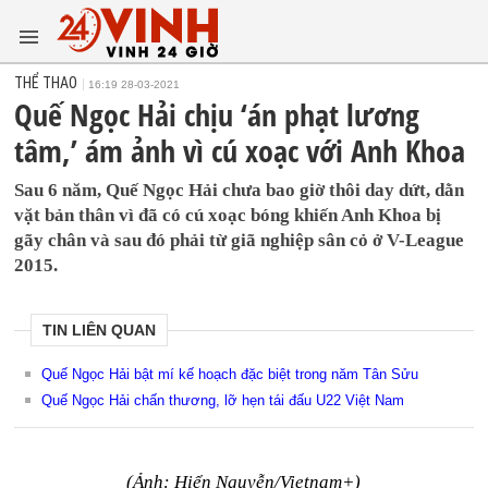
THỂ THAO
16:19 28-03-2021
Quế Ngọc Hải chịu ‘án phạt lương
tâm,’ ám ảnh vì cú xoạc với Anh Khoa
Sau 6 năm, Quế Ngọc Hải chưa bao giờ thôi day dứt, dằn
vặt bản thân vì đã có cú xoạc bóng khiến Anh Khoa bị
gãy chân và sau đó phải từ giã nghiệp sân cỏ ở V-League
2015.
TIN LIÊN QUAN
Quế Ngọc Hải bật mí kế hoạch đặc biệt trong năm Tân Sửu
Quế Ngọc Hải chấn thương, lỡ hẹn tái đấu U22 Việt Nam
(Ảnh: Hiển Nguyễn/Vietnam+)