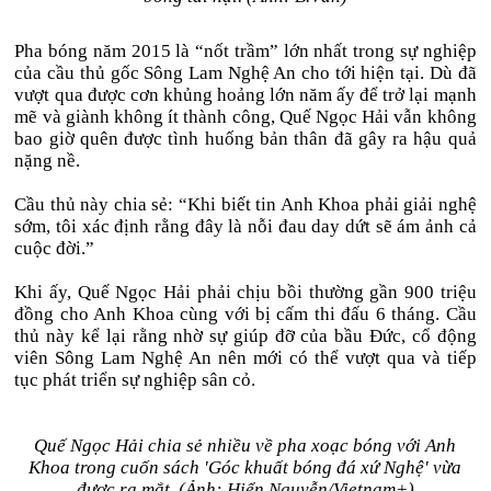
Pha bóng năm 2015 là “nốt trầm” lớn nhất trong sự nghiệp
của cầu thủ gốc Sông Lam Nghệ An cho tới hiện tại. Dù đã
vượt qua được cơn khủng hoảng lớn năm ấy để trở lại mạnh
mẽ và giành không ít thành công, Quế Ngọc Hải vẫn không
bao giờ quên được tình huống bản thân đã gây ra hậu quả
nặng nề.
Cầu thủ này chia sẻ: “Khi biết tin Anh Khoa phải giải nghệ
sớm, tôi xác định rằng đây là nỗi đau day dứt sẽ ám ảnh cả
cuộc đời.”
Khi ấy, Quế Ngọc Hải phải chịu bồi thường gần 900 triệu
đồng cho Anh Khoa cùng với bị cấm thi đấu 6 tháng. Cầu
thủ này kể lại rằng nhờ sự giúp đỡ của bầu Đức, cổ động
viên Sông Lam Nghệ An nên mới có thể vượt qua và tiếp
tục phát triển sự nghiệp sân cỏ.
Quế Ngọc Hải chia sẻ nhiều về pha xoạc bóng với Anh
Khoa trong cuốn sách 'Góc khuất bóng đá xứ Nghệ' vừa
được ra mắt. (Ảnh: Hiển Nguyễn/Vietnam+)