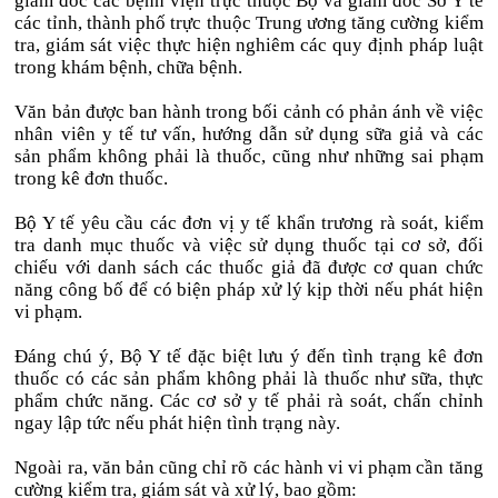
giám đốc các bệnh viện trực thuộc Bộ và giám đốc Sở Y tế
các tỉnh, thành phố trực thuộc Trung ương tăng cường kiểm
tra, giám sát việc thực hiện nghiêm các quy định pháp luật
trong khám bệnh, chữa bệnh.
Văn bản được ban hành trong bối cảnh có phản ánh về việc
nhân viên y tế tư vấn, hướng dẫn sử dụng sữa giả và các
sản phẩm không phải là thuốc, cũng như những sai phạm
trong kê đơn thuốc.
Bộ Y tế yêu cầu các đơn vị y tế khẩn trương rà soát, kiểm
tra danh mục thuốc và việc sử dụng thuốc tại cơ sở, đối
chiếu với danh sách các thuốc giả đã được cơ quan chức
năng công bố để có biện pháp xử lý kịp thời nếu phát hiện
vi phạm.
Đáng chú ý, Bộ Y tế đặc biệt lưu ý đến tình trạng kê đơn
thuốc có các sản phẩm không phải là thuốc như sữa, thực
phẩm chức năng. Các cơ sở y tế phải rà soát, chấn chỉnh
ngay lập tức nếu phát hiện tình trạng này.
Ngoài ra, văn bản cũng chỉ rõ các hành vi vi phạm cần tăng
cường kiểm tra, giám sát và xử lý, bao gồm: