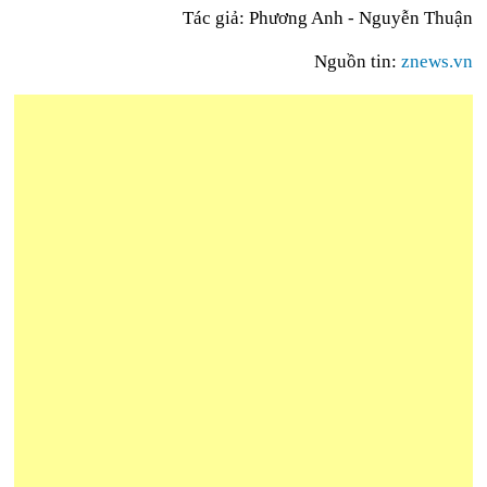
Tác giả: Phương Anh - Nguyễn Thuận
Nguồn tin:
znews.vn