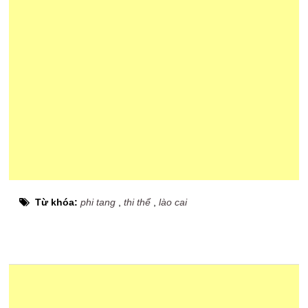
Từ khóa:
phi tang
,
thi thể
,
lào cai