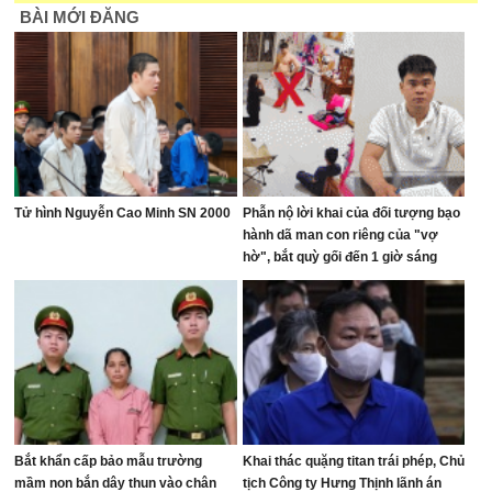
BÀI MỚI ĐĂNG
Tử hình Nguyễn Cao Minh SN 2000
Phẫn nộ lời khai của đối tượng bạo
hành dã man con riêng của "vợ
hờ", bắt quỳ gối đến 1 giờ sáng
Bắt khẩn cấp bảo mẫu trường
Khai thác quặng titan trái phép, Chủ
mầm non bắn dây thun vào chân
tịch Công ty Hưng Thịnh lãnh án