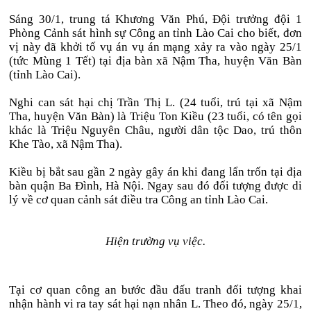
Sáng 30/1, trung tá Khương Văn Phú, Đội trưởng đội 1
Phòng Cảnh sát hình sự Công an tỉnh Lào Cai cho biết, đơn
vị này đã khởi tố vụ án vụ án mạng xảy ra vào ngày 25/1
(tức Mùng 1 Tết) tại địa bàn xã Nậm Tha, huyện Văn Bàn
(tỉnh Lào Cai).
Nghi can sát hại chị Trần Thị L. (24 tuổi, trú tại xã Nậm
Tha, huyện Văn Bàn) là Triệu Ton Kiều (23 tuổi, có tên gọi
khác là Triệu Nguyên Châu, người dân tộc Dao, trú thôn
Khe Tào, xã Nậm Tha).
Kiều bị bắt sau gần 2 ngày gây án khi đang lẩn trốn tại địa
bàn quận Ba Đình, Hà Nội. Ngay sau đó đối tượng được di
lý về cơ quan cảnh sát điều tra Công an tỉnh Lào Cai.
Hiện trường vụ việc.
Tại cơ quan công an bước đầu đấu tranh đối tượng khai
nhận hành vi ra tay sát hại nạn nhân L. Theo đó, ngày 25/1,