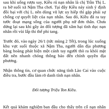
sau khi uống rượu say, Kiều rủ nạn nhân là chị Trần Thị L.
ra bờ suối xã Nậm Tha chơi. Tại đây Kiều nảy sinh ý định
đồi bại với chị L. nên dùng vũ lực uy hiếp thì gặp phải sự
chống cự quyết liệt của nạn nhân. Sau đó, Kiều đã ra tay
tước đoạt mạng sống của người phụ nữ đơn thân. Chưa
dừng lại sau khi gây án đối tượng đã xâm hại tình dục nạn
nhân rồi vùi lấp thi thể phi tang.
Trước đó, vào ngày 26/1 (tức mùng 2 Tết), trong lúc xuống
khu vực suối thuộc xã Nậm Tha, người dân địa phương
bàng hoàng phát hiện một cánh tay người thò ra khỏi mặt
đất nên nhanh chóng thông báo đến chính quyền địa
phương.
Nhận thông tin, cơ quan chức năng tỉnh Lào Cai vào cuộc
điều tra, bước đầu làm rõ danh tính nạn nhân.
Đối tượng Triệu Ton Kiều.
Kết quả khám nghiệm ban đầu cho thấy trên cổ nạn nhân