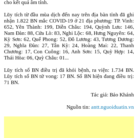
cho kết quả âm tính.
Lũy tích từ đầu mùa dịch đến nay trên địa bàn tỉnh đã ghi
nhận 1.822 BN mắc COVID-19 ở 21 địa phương: TP. Vinh:
652, Yên Thành: 199, Diễn Châu: 194, Quỳnh Lưu: 146,
Nam Đàn: 88, Cửa Lò: 83, Nghi Lộc: 68, Hưng Nguyên: 64,
Kỳ Sơn: 62, Quế Phong: 52, Đô Lương: 43, Tương Dương:
29, Nghĩa Đàn: 27, Tân Kỳ: 24, Hoàng Mai: 22, Thanh
Chương: 17, Con Cuông: 16, Anh Sơn: 15, Quỳ Hợp: 14,
Thái Hòa: 06, Quỳ Châu: 01...
Lũy tích số BN điều trị đã khỏi bệnh, ra viện: 1.734 BN.
Lũy tích số BN tử vong: 17 BN. Số BN hiện đang điều trị:
71 BN.
Tác giả: Bảo Khánh
Nguồn tin:
antt.nguoiduatin.vn