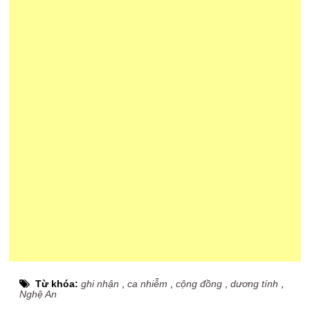
Từ khóa:
ghi nhận
,
ca nhiễm
,
cộng đồng
,
dương tính
,
Nghệ An