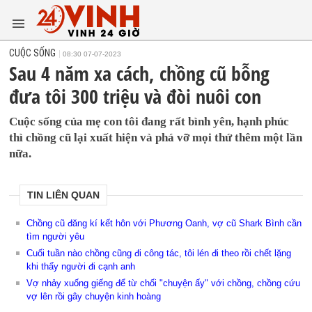
CUỘC SỐNG
08:30 07-07-2023
Sau 4 năm xa cách, chồng cũ bỗng
đưa tôi 300 triệu và đòi nuôi con
Cuộc sống của mẹ con tôi đang rất bình yên, hạnh phúc
thì chồng cũ lại xuất hiện và phá vỡ mọi thứ thêm một lần
nữa.
TIN LIÊN QUAN
Chồng cũ đăng kí kết hôn với Phương Oanh, vợ cũ Shark Bình cần
tìm người yêu
Cuối tuần nào chồng cũng đi công tác, tôi lén đi theo rồi chết lặng
khi thấy người đi cạnh anh
Vợ nhảy xuống giếng để từ chối "chuyện ấy" với chồng, chồng cứu
vợ lên rồi gây chuyện kinh hoàng