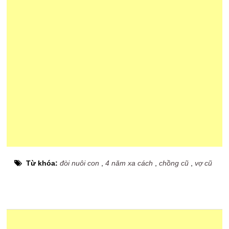
Từ khóa:
đòi nuôi con
,
4 năm xa cách
,
chồng cũ
,
vợ cũ