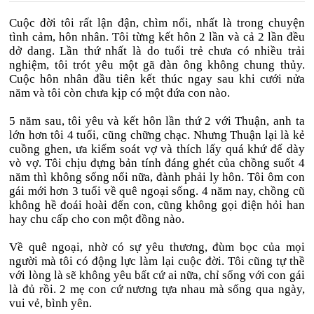
Cuộc đời tôi rất lận đận, chìm nổi, nhất là trong chuyện
tình cảm, hôn nhân. Tôi từng kết hôn 2 lần và cả 2 lần đều
dở dang. Lần thứ nhất là do tuổi trẻ chưa có nhiều trải
nghiệm, tôi trót yêu một gã đàn ông không chung thủy.
Cuộc hôn nhân đầu tiên kết thúc ngay sau khi cưới nửa
năm và tôi còn chưa kịp có một đứa con nào.
5 năm sau, tôi yêu và kết hôn lần thứ 2 với Thuận, anh ta
lớn hơn tôi 4 tuổi, cũng chững chạc. Nhưng Thuận lại là kẻ
cuồng ghen, ưa kiểm soát vợ và thích lấy quá khứ để dày
vò vợ. Tôi chịu đựng bản tính đáng ghét của chồng suốt 4
năm thì không sống nổi nữa, đành phải ly hôn. Tôi ôm con
gái mới hơn 3 tuổi về quê ngoại sống. 4 năm nay, chồng cũ
không hề đoái hoài đến con, cũng không gọi điện hỏi han
hay chu cấp cho con một đồng nào.
Về quê ngoại, nhờ có sự yêu thương, đùm bọc của mọi
người mà tôi có động lực làm lại cuộc đời. Tôi cũng tự thề
với lòng là sẽ không yêu bất cứ ai nữa, chỉ sống với con gái
là đủ rồi. 2 mẹ con cứ nương tựa nhau mà sống qua ngày,
vui vẻ, bình yên.