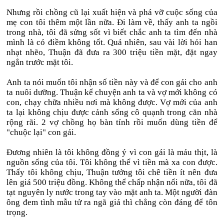
Nhưng rồi chồng cũ lại xuất hiện và phá vỡ cuộc sống của
mẹ con tôi thêm một lần nữa. Đi làm về, thấy anh ta ngồi
trong nhà, tôi đã sửng sốt vì biết chắc anh ta tìm đến nhà
mình là có điềm không tốt. Quả nhiên, sau vài lời hỏi han
nhạt nhẽo, Thuận đã đưa ra 300 triệu tiền mặt, đặt ngay
ngắn trước mặt tôi.
Anh ta nói muốn tôi nhận số tiền này và để con gái cho anh
ta nuôi dưỡng. Thuận kể chuyện anh ta và vợ mới không có
con, chạy chữa nhiều nơi mà không được. Vợ mới của anh
ta lại không chịu được cảnh sống cô quạnh trong căn nhà
rộng rãi. 2 vợ chồng họ bàn tính rồi muốn dùng tiền để
"chuộc lại" con gái.
Đương nhiên là tôi không đồng ý vì con gái là máu thịt, là
nguồn sống của tôi. Tôi không thể vì tiền mà xa con được.
Thấy tôi không chịu, Thuận tưởng tôi chê tiền ít nên đưa
lên giá 500 triệu đồng. Không thể chấp nhận nổi nữa, tôi đã
tạt nguyên ly nước trong tay vào mặt anh ta. Một người đàn
ông đem tình mẫu tử ra ngã giá thì chẳng còn đáng để tôn
trọng.