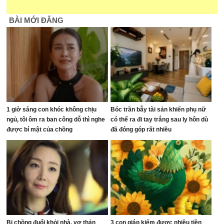
BÀI MỚI ĐĂNG
1 giờ sáng con khóc không chịu
Bóc trần bẫy tài sản khiến phụ nữ
ngủ, tôi ôm ra ban công dỗ thì nghe
có thể ra đi tay trắng sau ly hôn dù
được bí mật của chồng
đã đóng góp rất nhiều
Bị chồng đuổi khỏi nhà, vợ thản
3 con giáp kiếm được nhiều tiền