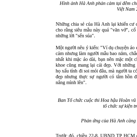
Hình ảnh Hà Anh phản cảm tại đêm chu
Việt Nam 
Những chia sẻ của Hà Anh lại khiến cư 
cho rằng siêu mẫu này quá "văn vở", cố 
những lời "sến súa".
Một người nêu ý kiến: "Ví dụ chuyện áo d
cảm nhưng làm người mẫu bao năm, chắc 
nhất khi mặc áo dài, bạn nên mặc một c
khoe cũng mang lại cái đẹp. Với những 
họ xấu tính đi soi mói đâu, mà người ta 
đẹp nhưng thực sự người có tâm hồn đ
nâng mình lên".
Ban Tổ chức cuộc thi Hoa hậu Hoàn vũ bị
tổ chức sự kiện t
Phản ứng của Hà Anh càng k
Trước đó, chiều 22-8, UBND TP HCM đã 