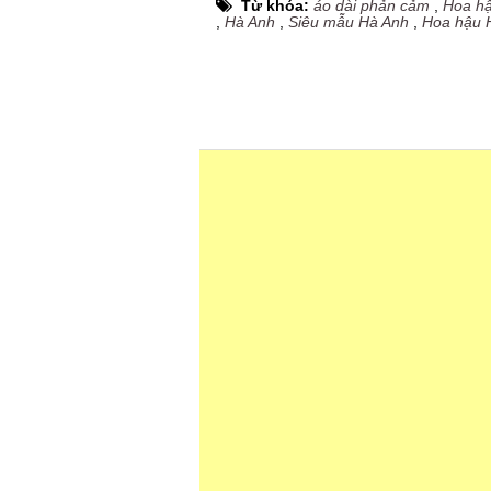
Từ khóa:
áo dài phản cảm
,
Hoa h
,
Hà Anh
,
Siêu mẫu Hà Anh
,
Hoa hậu 