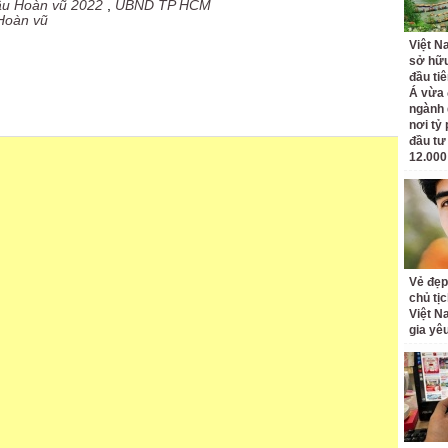
ậu Hoàn vũ 2022
,
UBND TP HCM
Hoàn vũ
Việt N
sở hữu
đầu ti
Á vừa
ngành d
nơi tỷ
đầu tư
12.000
Vẻ đẹp
chủ tị
Việt N
gia yê