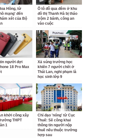
oa Hồng, từ
Ô tô đỗ qua đêm ở khu
 hồ mạng' đến
đô thị Thanh Hà bị tháo
hám xét của Bộ
trộm 2 bánh, công an
an
vào cuộc
tin người đợi
Xả súng trường học
hone 18 Pro Max
khiến 7 người chết ở
ết
Thái Lan, nghi phạm là
học sinh lớp 9
n khởi công xây
Chỉ đạo 'nóng' từ Cục
Trường THPT
Thuế: Sẽ công khai
àn 1
thông tin người nộp
thuế nếu thuộc trường
hợp sau