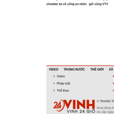
showbiz lui về sống an nhàn
giờ vàng VTV
ở biệt thự nghìn mét vuông
VIDEO
TRONG NƯỚC
THẾ GIỚI
XÃ
Video
Pháp luật
Thể thao
®
TRANG TH
Hoạt động t
An cấp ngày