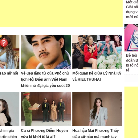
Một đ
Giải nỗ
dụng v
mới củ
Bê bối
đoàn 
bị tố h
tế
sao nữ nổi
Vẻ đẹp lãng tử của Phó chủ
Mối quan hệ giữa Lý Nhã Kỳ
tịch Hội Điện ảnh Việt Nam
và HIEUTHUHAI
khiến nữ đại gia yêu suốt 20
năm
phim giả
Ca sĩ Phương Diễm Huyền
Hoa hậu Mai Phương Thúy
 trên phim
vừa bị khởi tố là ai?
giàu cỡ nào mà mạnh tay