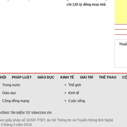
chi 120 tỷ đồng mua nhà
tặng em gái?
Thuê
 HỘI
PHÁP LUẬT
GIÁO DỤC
KINH TẾ
GIẢI TRÍ
THỂ THAO
CỘ
Trong nước
Thế giới
Giáo dục
Kinh tế
Cộng đồng mạng
Cuộc sống
ÔNG TIN ĐIỆN TỬ VINH24H.VN
heo giấy phép số 32/GP-TTĐT, do Sở Thông tin và Truyền thông tỉnh Nghệ
 3 tháng 4 năm 2018