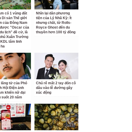
am có 1 vùng đất
Nhìn lại dàn phương
 Di sản Thế giới
tiện của Lý Nhã Kỳ: Ít
ên của Đông Nam
nhưng chất, từ Rolls-
 được "Oscar của
Royce Ghost đến du
u lịch" đề cử, là
thuyền hơn 100 tỷ đồng
 phú Xuân Trường
 KDL tâm linh
 ha
 lãng tử của Phó
Chú rể mất 2 tay đón cô
ch Hội Điện ảnh
dâu vào lễ đường gây
am khiến nữ đại
xúc động
u suốt 20 năm