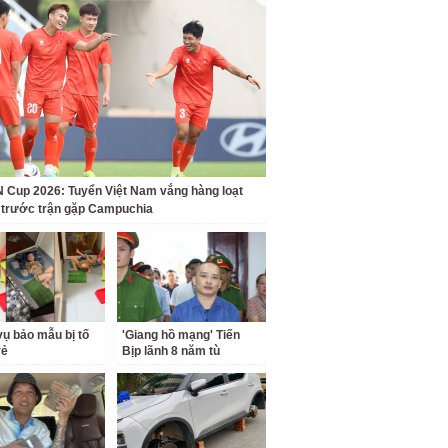
Cup 2026: Tuyển Việt Nam vắng hàng loạt
t trước trận gặp Campuchia
ụ bảo mẫu bị tố
'Giang hồ mạng' Tiến
rẻ
Bịp lãnh 8 năm tù