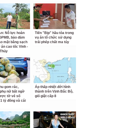
n: Nỗ lực hoàn
Tiến "Bịp" hầu tòa trong
 GPMB, bảo đảm
vụ án tổ chức sử dụng
ao mặt bằng sạch
trái phép chất ma túy
 án cao tốc Vinh -
 Thủy
hu gom rác,
Áp thấp nhiệt đới hình
phụ nữ bất ngờ
thành trên Vịnh Bắc Bộ,
ược tờ vé số
gió giật cấp 8
31 tỷ đồng và cái