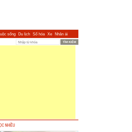
uộc sống
Du lịch
Số hóa
Xe
Nhân ái
ỌC NHIỀU