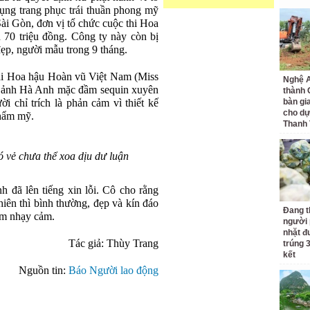
ụng trang phục trái thuần phong mỹ
ài Gòn, đơn vị tổ chức cuộc thi Hoa
 70 triệu đồng. Công ty này còn bị
đẹp, người mẫu trong 9 tháng.
thi Hoa hậu Hoàn vũ Việt Nam (Miss
Nghệ A
 ảnh Hà Anh mặc đầm sequin xuyên
thành
i chỉ trích là phản cảm vì thiết kế
bàn gi
cho dự
thẩm mỹ.
Thanh
 vẻ chưa thể xoa dịu dư luận
h đã lên tiếng xin lỗi. Cô cho rằng
hiên thì bình thường, đẹp và kín đáo
Đang t
iểm nhạy cảm.
người 
nhặt đ
Tác giả: Thùy Trang
trúng 
kết
Nguồn tin:
Báo Người lao động