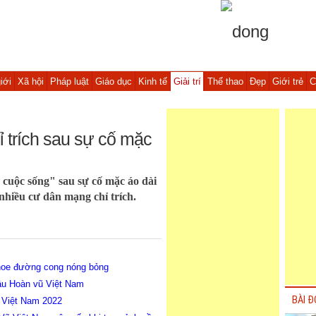
iới
Xã hội
Pháp luật
Giáo dục
Kinh tế
Giải trí
Thể thao
Đẹp
Giới trẻ
C
ỉ trích sau sự cố mặc
cuộc sống" sau sự cố mặc áo dài
nhiều cư dân mạng chỉ trích.
khoe đường cong nóng bỏng
hậu Hoàn vũ Việt Nam
BÀI Đ
 Việt Nam 2022