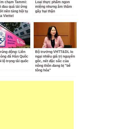
iểm chạm Tammi:
Loại thực phẩm ngon
i đau quá tải ứng
miệng nhưng âm thầm
ới nền tảng hội tụ
gây hại thận
a Viettel
 rúng động: Liên
Bộ trưởng VHTT&DL lo
Bóng đá Hàn Quốc
ngại nhiều giá trị nguyên
ối lộ trọng tài quốc
gốc, nét đặc sắc của
nông thôn đang bị "bê
tông hóa"