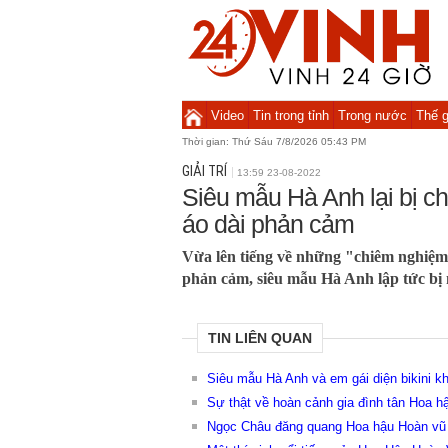
Video
Tin trong tỉnh
Trong nước
Thế g
Thời gian:
Thứ Sáu 7/8/2026 05:43 PM
GIẢI TRÍ
13:59 23-08-2022
Siêu mẫu Hà Anh lại bị ch
áo dài phản cảm
Vừa lên tiếng về những "chiêm nghiệm 
phản cảm, siêu mẫu Hà Anh lập tức bị 
TIN LIÊN QUAN
Siêu mẫu Hà Anh và em gái diện bikini 
Sự thật về hoàn cảnh gia đình tân Hoa 
Ngọc Châu đăng quang Hoa hậu Hoàn vũ