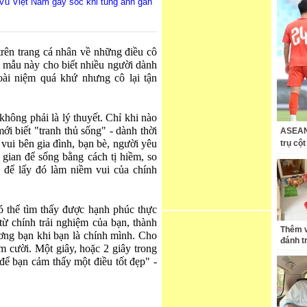
 Vũ Việt Nam gây sốc khi tung ảnh gần
rên trang cá nhân về những điều cô
 mẫu này cho biết nhiều người dành
oài niệm quá khứ nhưng cô lại tận
không phải là lý thuyết. Chỉ khi nào
ới biết "tranh thủ sống" - dành thời
ASEAN 
vui bên gia đình, bạn bè, người yêu
trụ cộ
 gian để sống bằng cách tị hiềm, so
 để lấy đó làm niềm vui của chính
 thể tìm thấy được hạnh phúc thực
ừ chính trải nghiệm của bạn, thành
Thêm v
ơng bạn khi bạn là chính mình. Cho
đánh t
m cười. Một giây, hoặc 2 giây trong
 để bạn cảm thấy một điều tốt đẹp" -