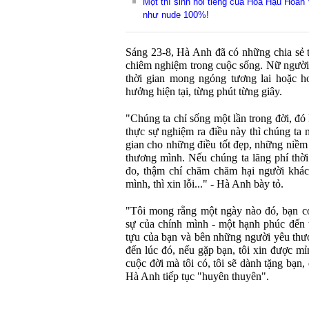
Một thí sinh nổi tiếng của Hoa Hậu Hoàn
như nude 100%!
Sáng 23-8, Hà Anh đã có những chia sẻ t
chiêm nghiệm trong cuộc sống. Nữ người
thời gian mong ngóng tương lai hoặc h
hưởng hiện tại, từng phút từng giây.
"Chúng ta chỉ sống một lần trong đời, đó 
thực sự nghiệm ra điều này thì chúng ta m
gian cho những điều tốt đẹp, những niềm 
thương mình. Nếu chúng ta lãng phí thời
đo, thậm chí chăm chăm hại người khác
mình, thì xin lỗi..." - Hà Anh bày tỏ.
"Tôi mong rằng một ngày nào đó, bạn có
sự của chính mình - một hạnh phúc đến t
tựu của bạn và bên những người yêu thư
đến lúc đó, nếu gặp bạn, tôi xin được mỉ
cuộc đời mà tôi có, tôi sẽ dành tặng bạn,
Hà Anh tiếp tục "huyên thuyên".