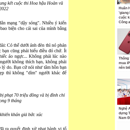
ng kết cuộc thi Hoa hậu Hoàn vũ
2022
Huấn H
'giang
cuộc k
Công 
dân mạng "dậy sóng". Nhiều ý kiến
bao biện cho cái sai của mình bằng
ài: Có thể dưới ánh đèn thì nó phản
bạn cũng phải hiểu điều đó chứ. Ít
hiếc áo ngực... Không phải lúc nào
Thông 
người không thích bạn, không phải
mua iP
có lý do. Bạn cứ nói như tâm hồn bạn
nên bi
ẹp thì không "dìm" người khác để
 phạt 70 triệu đồng và bị đình chỉ
rong 9 tháng
Nghệ A
dựng 
hiến khán giả bức xúc
Nam Đ
ra quyết định xử phạt hành vi tổ