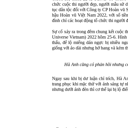
chức cuộc thi người đẹp, người mẫu sử d
tục dân tộc đối với Công ty CP Hoàn vũ S
hậu Hoàn vũ Việt Nam 2022, với số tiền
đình chỉ các hoạt động tổ chức thi người 
Sự cố xảy ra trong đêm chung kết cuộc 
Universe Vietnam) 2022 hôm 25-6. Hình
thấu, để lộ miếng dán ngực bị nhiều ngườ
giống với áo dài nhưng hở hang và kém 
Hà Anh cũng có phản hồi nhưng có
Ngay sau khi bị dư luận chỉ trích, Hà An
trang phục khi mặc thử với ánh sáng tự n
nhưng dưới ánh đèn thì cơ thể lại bị lộ đ