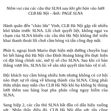
Niềm vui của các cầu thủ SLNA sau khi ghi bàn vào lưới
CLB Hà Nội - Ảnh: PAGE SLNA
Hành quân đến "chảo lửa" Vinh, CLB Hà Nội gặp rất nhiều
khó khăn trước SLNA. Lối chơi quyết liệt, không ngại va
chạm của SLNA khiến các cầu thủ Hà Nội không thể triển
khai thanh thoát lối chơi cầm bóng và tấn công đẹp mắt.
Phút 6, ngoại binh Mario thực hiện một đường chuyền loại
bỏ hết hàng thủ Hà Nội cho Đình Hoàng băng lên thực hiện
cú đặt lòng chính xác, mở tỷ số cho SLNA. Sau khi có bàn
thắng vượt lên, SLNA lùi về sân nhà quyết tâm bảo vệ tỉ số.
Đội khách tuy cầm bóng nhiều hơn nhưng không có cơ hội
nào thực sự rõ ràng về khung thành của SLNA. Cũng phải
thừa nhận may mắn cho CLB Hà Nội khi họ không bị thủng
lưới thêm sau hàng loạt pha phản công nguy hiểm của
SLNA.
Sang hiệp 2, các cầu thủ SLNA bắt đầu có dấu hiệu xuống
sức. Nhận thấy điều đó, CLB Hà Nội dồn sức tấn công