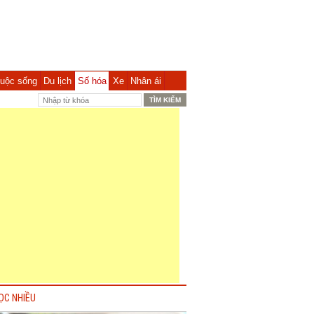
uộc sống
Du lịch
Số hóa
Xe
Nhân ái
ỌC NHIỀU