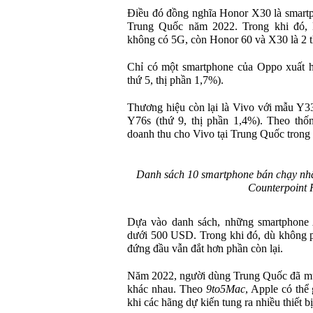
Điều đó đồng nghĩa Honor X30 là smartp
Trung Quốc năm 2022. Trong khi đó, 
không có 5G, còn Honor 60 và X30 là 2 t
Chỉ có một smartphone của Oppo xuất h
thứ 5, thị phần 1,7%).
Thương hiệu còn lại là Vivo với mẫu Y33
Y76s (thứ 9, thị phần 1,4%). Theo th
doanh thu cho Vivo tại Trung Quốc trong
Danh sách 10 smartphone bán chạy nhấ
Counterpoint 
Dựa vào danh sách, những smartphone A
dưới 500 USD. Trong khi đó, dù không ph
đứng đầu vẫn đắt hơn phần còn lại.
Năm 2022, người dùng Trung Quốc đã mu
khác nhau. Theo
9to5Mac
, Apple có thể
khi các hãng dự kiến tung ra nhiều thiết b