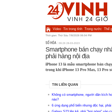
Video
Tin trong tỉnh
Trong nước
Thế g
Thời gian:
Thứ Sáu 7/8/2026 06:04 PM
SỐ HÓA
09:26 28-03-2023
Smartphone bán chạy nh
phải hàng nội địa
iPhone 13 là mẫu smartphone bán chạy
trong khi iPhone 13 Pro Max, 13 Pro xế
TIN LIÊN QUAN
Không có smartphone, người dân kích hoạ
nào?
6 ứng dụng phổ biến nhưng độc hại, phải
Galaxy S23 lên kệ, phả "hơi nóng" vào 