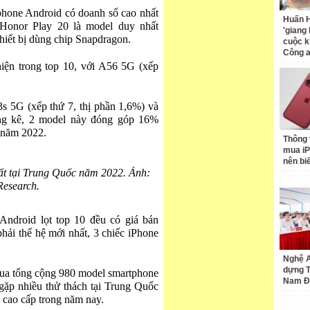
hone Android có doanh số cao nhất
Huấn H
Honor Play 20 là model duy nhất
'giang
hiết bị dùng chip Snapdragon.
cuộc k
Công 
iện trong top 10, với A56 5G (xếp
s 5G (xếp thứ 7, thị phần 1,6%) và
ống kê, 2 model này đóng góp 16%
 năm 2022.
Thông 
mua iP
nên bi
t tại Trung Quốc năm 2022. Ảnh:
Research.
ndroid lọt top 10 đều có giá bán
ải thế hệ mới nhất, 3 chiếc iPhone
Nghệ A
dựng 
a tổng cộng 980 model smartphone
Nam Đ
 gặp nhiều thử thách tại Trung Quốc
ị cao cấp trong năm nay.