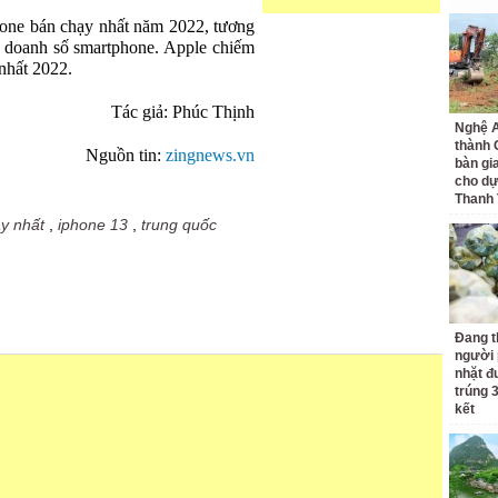
hone bán chạy nhất năm 2022, tương
doanh số smartphone. Apple chiếm
 nhất 2022.
Tác giả: Phúc Thịnh
Nghệ A
thành
Nguồn tin:
zingnews.vn
bàn gi
cho dự
Thanh
y nhất
,
iphone 13
,
trung quốc
Đang t
người 
nhặt đ
trúng 
kết