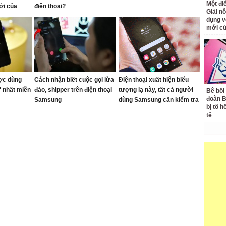
Một đ
ới của
điện thoại?
Giải nỗ
dụng v
mới củ
ợc dùng
Cách nhận biết cuộc gọi lừa
Điện thoại xuất hiện biểu
' nhất miễn
đảo, shipper trên điện thoại
tượng lạ này, tất cả người
Bê bối
đoàn 
Samsung
dùng Samsung cần kiểm tra
bị tố h
cài đặt của mình
tế