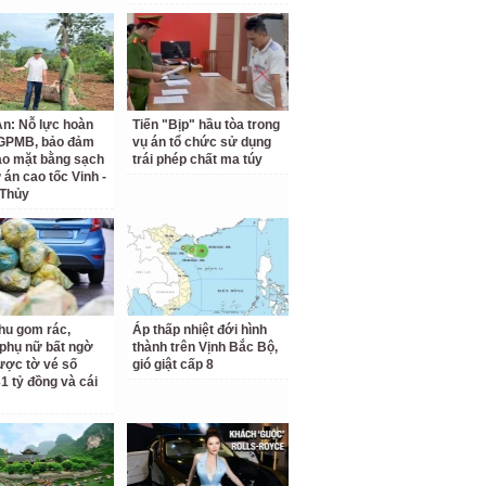
n: Nỗ lực hoàn
Tiến "Bịp" hầu tòa trong
 GPMB, bảo đảm
vụ án tổ chức sử dụng
ao mặt bằng sạch
trái phép chất ma túy
 án cao tốc Vinh -
 Thủy
hu gom rác,
Áp thấp nhiệt đới hình
phụ nữ bất ngờ
thành trên Vịnh Bắc Bộ,
ược tờ vé số
gió giật cấp 8
31 tỷ đồng và cái