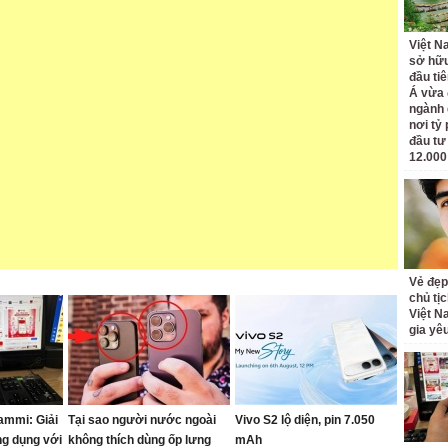
Việt N
sở hữu
đầu ti
Á vừa
ngành d
nơi tỷ
đầu tư
12.000
Vẻ đẹp
chủ tị
Việt N
gia yê
ammi: Giải
Tại sao người nước ngoài
Vivo S2 lộ diện, pin 7.050
ng dụng với
không thích dùng ốp lưng
mAh