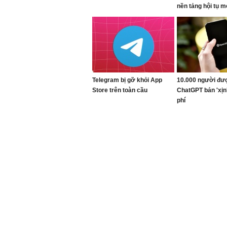
nền tảng hội tụ m
Viettel
Telegram bị gỡ khỏi App
10.000 người đư
Store trên toàn cầu
ChatGPT bản 'xịn
phí