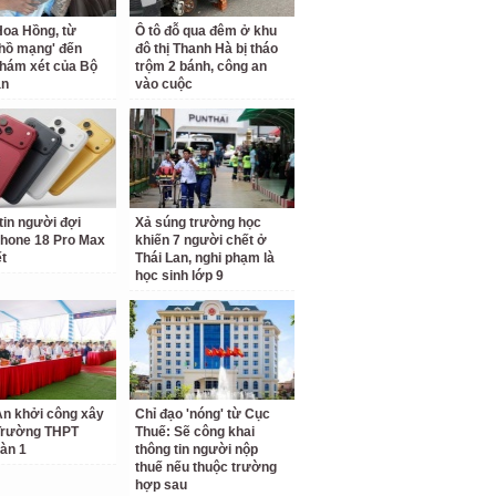
oa Hồng, từ
Ô tô đỗ qua đêm ở khu
 hồ mạng' đến
đô thị Thanh Hà bị tháo
hám xét của Bộ
trộm 2 bánh, công an
an
vào cuộc
tin người đợi
Xả súng trường học
hone 18 Pro Max
khiến 7 người chết ở
ết
Thái Lan, nghi phạm là
học sinh lớp 9
n khởi công xây
Chỉ đạo 'nóng' từ Cục
Trường THPT
Thuế: Sẽ công khai
àn 1
thông tin người nộp
thuế nếu thuộc trường
hợp sau