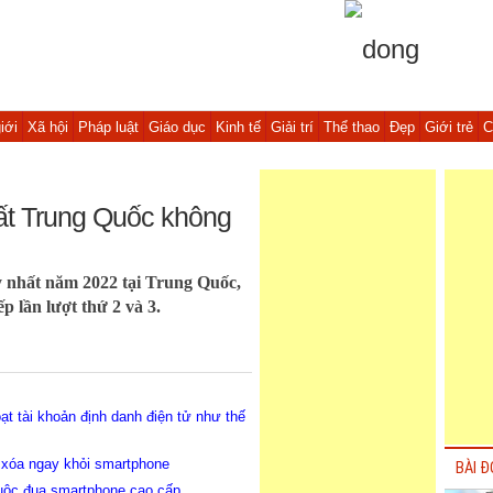
iới
Xã hội
Pháp luật
Giáo dục
Kinh tế
Giải trí
Thể thao
Đẹp
Giới trẻ
C
ất Trung Quốc không
 nhất năm 2022 tại Trung Quốc,
p lần lượt thứ 2 và 3.
t tài khoản định danh điện tử như thế
 xóa ngay khỏi smartphone
BÀI Đ
cuộc đua smartphone cao cấp