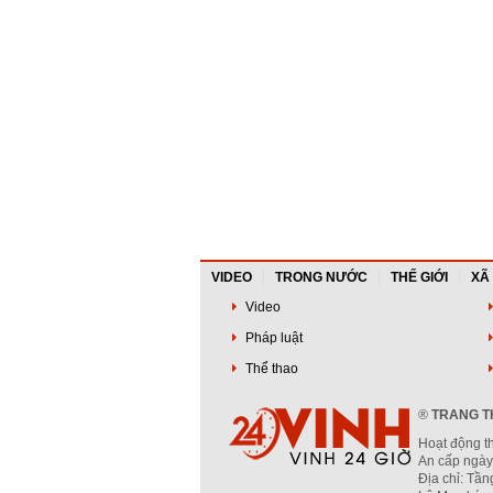
VIDEO
TRONG NƯỚC
THẾ GIỚI
XÃ
Video
Pháp luật
Thể thao
®
TRANG TH
Hoạt động t
An cấp ngày
Địa chỉ: Tầ