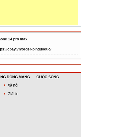
hone 14 pro max
tps://cbay.vn/order-pinduoduo/
NG ĐỒNG MẠNG
CUỘC SỐNG
Xã hội
Giải trí