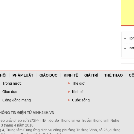
ip
ht
 HỘI
PHÁP LUẬT
GIÁO DỤC
KINH TẾ
GIẢI TRÍ
THỂ THAO
CỘ
Trong nước
Thế giới
Giáo dục
Kinh tế
Cộng đồng mạng
Cuộc sống
ÔNG TIN ĐIỆN TỬ VINH24H.VN
heo giấy phép số 32/GP-TTĐT, do Sở Thông tin và Truyền thông tỉnh Nghệ
 3 tháng 4 năm 2018
ng 4, Trung tâm Cung ứng dịch vụ công phường Trường Vinh, số 26, đường