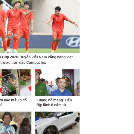
Cup 2026: Tuyển Việt Nam vắng hàng loạt
t trước trận gặp Campuchia
ụ bảo mẫu bị tố
'Giang hồ mạng' Tiến
rẻ
Bịp lãnh 8 năm tù