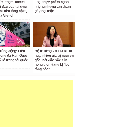
iểm chạm Tammi:
Loại thực phẩm ngon
i đau quá tải ứng
miệng nhưng âm thầm
ới nền tảng hội tụ
gây hại thận
a Viettel
 rúng động: Liên
Bộ trưởng VHTT&DL lo
Bóng đá Hàn Quốc
ngại nhiều giá trị nguyên
ối lộ trọng tài quốc
gốc, nét đặc sắc của
nông thôn đang bị "bê
tông hóa"