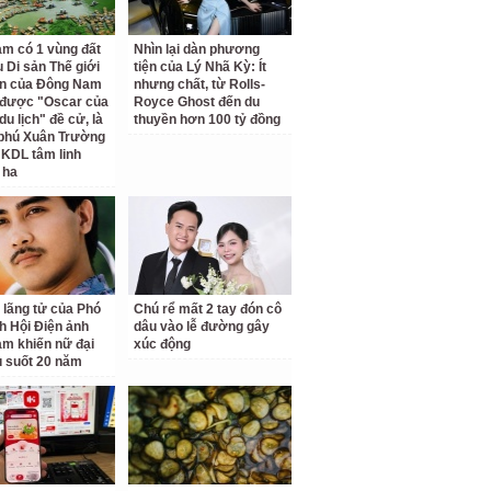
am có 1 vùng đất
Nhìn lại dàn phương
 Di sản Thế giới
tiện của Lý Nhã Kỳ: Ít
ên của Đông Nam
nhưng chất, từ Rolls-
 được "Oscar của
Royce Ghost đến du
u lịch" đề cử, là
thuyền hơn 100 tỷ đồng
 phú Xuân Trường
 KDL tâm linh
 ha
 lãng tử của Phó
Chú rể mất 2 tay đón cô
ch Hội Điện ảnh
dâu vào lễ đường gây
am khiến nữ đại
xúc động
u suốt 20 năm