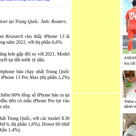
tore tại Trung Quốc. Ảnh: Reuters.
nt Research
cho thấy iPhone 13 là
ng năm 2022, với thị phần 6,6%.
ăng hơn gấp đôi so với 2021. Model
ASEAN 
ết tại đất nước tỷ dân.
trụ cộ
martphone bán chạy nhất Trung Quốc
à iPhone 13 Pro Max (thị phần 2,2%)
hiếm 60% tổng số iPhone bán ra tại
đầu tiên có mẫu iPhone Pro lọt vào
Thêm v
a này.
đánh t
hất Trung Quốc, với các model X30
(thứ 6, thị phần 1,6%), Honor 60 (thứ
phần 1,4%).