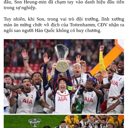
đấu, Son Heung-min đã chạm tay vào danh hiệu đầu tiên
trong sự nghiệp.
Tuy nhiên, khi Son, trong vai trò đội trưởng, lĩnh xướng
màn ăn mừng chức vô địch của Tottenhamm, CĐV nhận ra
ngôi sao người Hàn Quốc không có huy chương.