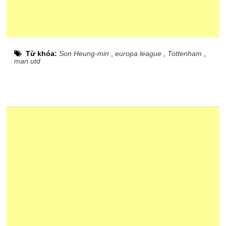
Từ khóa:
Son Heung-min
,
europa league
,
Tottenham
,
man utd