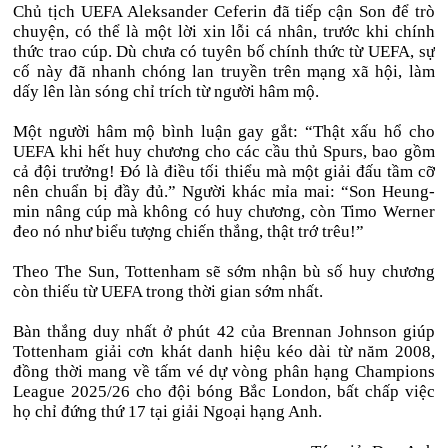
Chủ tịch UEFA Aleksander Ceferin đã tiếp cận Son để trò
chuyện, có thể là một lời xin lỗi cá nhân, trước khi chính
thức trao cúp. Dù chưa có tuyên bố chính thức từ UEFA, sự
cố này đã nhanh chóng lan truyền trên mạng xã hội, làm
dấy lên làn sóng chỉ trích từ người hâm mộ.
Một người hâm mộ bình luận gay gắt: “Thật xấu hổ cho
UEFA khi hết huy chương cho các cầu thủ Spurs, bao gồm
cả đội trưởng! Đó là điều tối thiểu mà một giải đấu tầm cỡ
nên chuẩn bị đầy đủ.” Người khác mỉa mai: “Son Heung-
min nâng cúp mà không có huy chương, còn Timo Werner
đeo nó như biểu tượng chiến thắng, thật trớ trêu!”
Theo The Sun, Tottenham sẽ sớm nhận bù số huy chương
còn thiếu từ UEFA trong thời gian sớm nhất.
Bàn thắng duy nhất ở phút 42 của Brennan Johnson giúp
Tottenham giải cơn khát danh hiệu kéo dài từ năm 2008,
đồng thời mang về tấm vé dự vòng phân hạng Champions
League 2025/26 cho đội bóng Bắc London, bất chấp việc
họ chỉ đứng thứ 17 tại giải Ngoại hạng Anh.