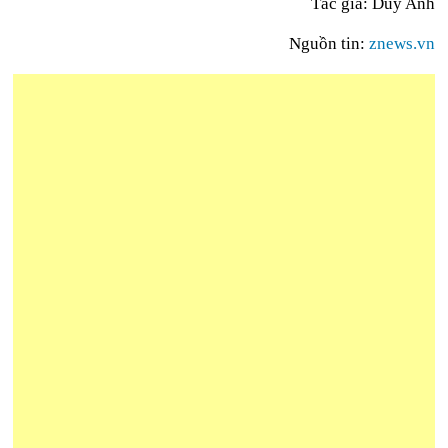
Tác giả: Duy Anh
Nguồn tin:
znews.vn