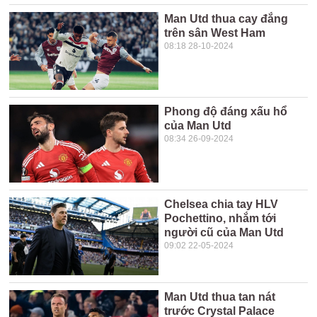
Man Utd thua cay đắng
trên sân West Ham
08:18 28-10-2024
Phong độ đáng xấu hổ
của Man Utd
08:34 26-09-2024
Chelsea chia tay HLV
Pochettino, nhắm tới
người cũ của Man Utd
09:02 22-05-2024
Man Utd thua tan nát
trước Crystal Palace