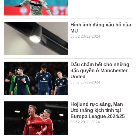
Hình ảnh đáng xấu hổ của
MU
08:52 23-12-2024
Dấu chấm hết cho những
đặc quyền ở Manchester
United
08:57 17-12-2024
Hojlund rực sáng, Man
Utd thắng kịch tính tại
Europa League 2024/25
08:52 29-11-2024