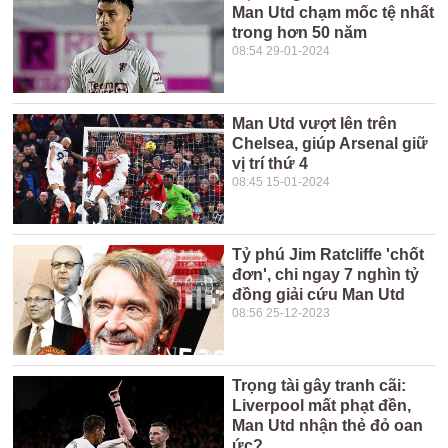
Man Utd chạm mốc tệ nhất
trong hơn 50 năm
08:54 29-01-2024
Man Utd vượt lên trên
Chelsea, giúp Arsenal giữ
vị trí thứ 4
08:45 15-01-2024
Tỷ phú Jim Ratcliffe 'chốt
đơn', chi ngay 7 nghìn tỷ
đồng giải cứu Man Utd
08:56 25-12-2023
Trọng tài gây tranh cãi:
Liverpool mất phạt đền,
Man Utd nhận thẻ đỏ oan
ức?