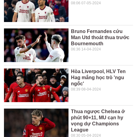
08:06 07-05-2024
Bruno Fernandes cứu
Man Utd thoát thua trước
Bournemouth
06:36 14-04-2024
Hòa Liverpool, HLV Ten
Hag mắng học trò 'ngu
ngốc'
08:39 08-04-2024
Thua ngược Chelsea ở
phút 90+11, MU cạn hy
vọng dự Champions
League
08:30 05-04-2024