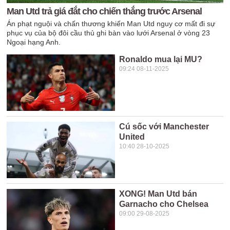
Man Utd trả giá đắt cho chiến thắng trước Arsenal
Án phạt nguội và chấn thương khiến Man Utd nguy cơ mất đi sự
phục vụ của bộ đôi cầu thủ ghi bàn vào lưới Arsenal ở vòng 23
Ngoại hạng Anh.
Ronaldo mua lại MU?
09:24 08-11-2025
Cú sốc với Manchester
United
10:40 28-10-2025
XONG! Man Utd bán
Garnacho cho Chelsea
09:00 29-08-2025