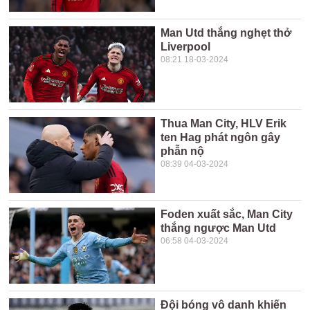
Man Utd thắng nghẹt thở
Liverpool
08:21 18-03-2024
Thua Man City, HLV Erik
ten Hag phát ngôn gây
phẫn nộ
08:39 04-03-2024
Foden xuất sắc, Man City
thắng ngược Man Utd
06:58 04-03-2024
Đội bóng vô danh khiến