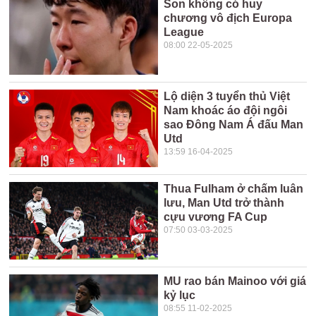
Son không có huy
chương vô địch Europa
League
08:00 22-05-2025
Lộ diện 3 tuyển thủ Việt
Nam khoác áo đội ngôi
sao Đông Nam Á đấu Man
Utd
13:59 16-04-2025
Thua Fulham ở chấm luân
lưu, Man Utd trở thành
cựu vương FA Cup
07:50 03-03-2025
MU rao bán Mainoo với giá
kỷ lục
08:55 11-02-2025