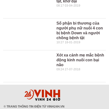
tật, khờ dại
08:17 03-04-2019
Số phận bi thương của
người phụ nữ nuôi 4 con
bị bệnh Down và người
chồng bệnh tật
10:27 18-01-2019
Xót xa cảnh mẹ mắc bệnh
động kinh nuôi con bại
não
09:24 27-07-2018
®
TRANG THÔNG TIN ĐIỆN TỬ VINH24H.VN