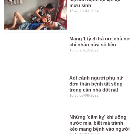
mưu sinh
15:42 20-03-2024
Mang 1 tỷ đi trả nợ, chủ nợ
chỉ nhận nửa số tiền
15:56 23-12-2022
Xót cảnh người phụ nữ
đơn thân bệnh tật sống
trong căn nhà dột nát
10:36 08-08-2022
Những 'cấm kỵ' khi uống
nước mía, biết mà tránh
kẻo mang bệnh vào người