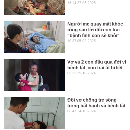
15:14 27-05-2025
Người mẹ quay mặt khóc
ròng sau lời dối con trai
"bệnh tình con sẽ khỏi"
10:37 05-03-2025
Vợ và 2 con đầu qua đời vì
bệnh tật, con trai út bị liệt
09:32 29-10-2024
Đôi vợ chồng trẻ sống
trong bất hạnh và bệnh tật
08:47 14-10-2024