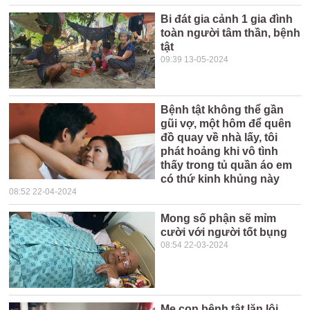
Bi đát gia cảnh 1 gia đình
toàn người tâm thần, bệnh
tật
09:39 13-05-2024
Bệnh tật không thể gần
gũi vợ, một hôm để quên
đồ quay về nhà lấy, tôi
phát hoảng khi vô tình
thấy trong tủ quần áo em
có thứ kinh khủng này
08:52 22-04-2024
Mong số phận sẽ mỉm
cười với người tốt bụng
08:54 22-03-2024
Mẹ con bệnh tật lặn lội