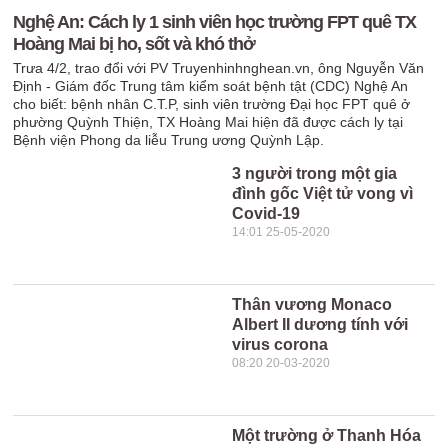
Nghệ An: Cách ly 1 sinh viên học trường FPT quê TX
Hoàng Mai bị ho, sốt và khó thở
Trưa 4/2, trao đổi với PV Truyenhinhnghean.vn, ông Nguyễn Văn
Định - Giám đốc Trung tâm kiểm soát bệnh tật (CDC) Nghệ An
cho biết: bệnh nhân C.T.P, sinh viên trường Đại học FPT quê ở
phường Quỳnh Thiện, TX Hoàng Mai hiện đã được cách ly tại
Bệnh viện Phong da liễu Trung ương Quỳnh Lập.
3 người trong một gia
đình gốc Việt tử vong vì
Covid-19
14:01 25-05-2020
Thân vương Monaco
Albert II dương tính với
virus corona
08:20 20-03-2020
Một trường ở Thanh Hóa