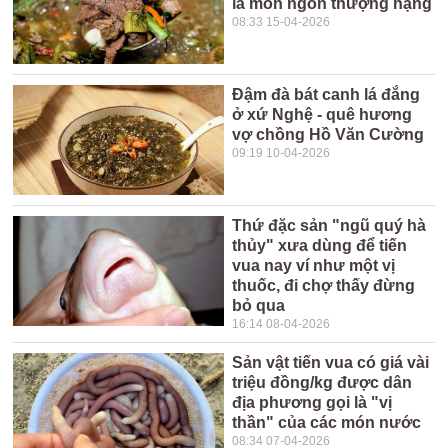
là món ngon thượng hạng
08:33 15-04-2026
Đậm đà bát canh lá đắng
ở xứ Nghệ - quê hương
vợ chồng Hồ Văn Cường
09:19 10-04-2026
Thứ đặc sản "ngũ quý hà
thủy" xưa dùng để tiến
vua nay ví như một vị
thuốc, đi chợ thấy đừng
bỏ qua
16:14 08-04-2026
Sản vật tiến vua có giá vài
triệu đồng/kg được dân
địa phương gọi là "vị
thần" của các món nước
08:34 07-04-2026