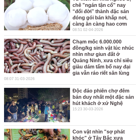
chê "ngán tận cổ" nay
“đổi đời” thành đặc sản
đóng gói bán khắp nơi,
càng ăn càng hao cơm
08:51 02-04-2026
Chạm mốc 6.000.000
đồng/kg sinh vật lúc nhúc
nhìn như giun đất ở
Quảng Ninh, xưa chỉ siêu
giàu dám tẩm bổ nay đại
gia vẫn ráo riết săn lùng
08:07 31-03-2026
Độc đáo phiên chợ đêm
bán duy nhất một đặc sản
hút khách ở xứ Nghệ
15:23 30-03-2026
Con vật nhìn "sợ phát
khóc" ở Tây Bắc xưa