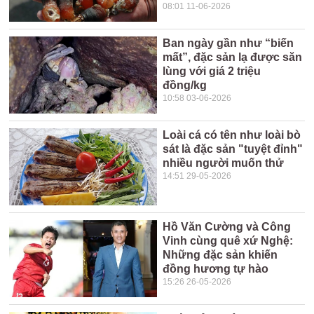
08:01 11-06-2026
Ban ngày gần như “biến
mất”, đặc sản lạ được săn
lùng với giá 2 triệu
đồng/kg
10:58 03-06-2026
Loài cá có tên như loài bò
sát là đặc sản "tuyệt đỉnh"
nhiều người muốn thử
14:51 29-05-2026
Hồ Văn Cường và Công
Vinh cùng quê xứ Nghệ:
Những đặc sản khiến
đồng hương tự hào
15:26 26-05-2026