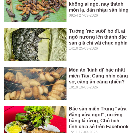
không ai ngó, nay thành
món lạ, dân nhậu săn lùng
09:54 27-03-2026
Tưởng 'rác suối' bỏ đi, ai
ngờ nướng lên thành đặc
sản giá chỉ vài chục nghìn
14:10 25-03-2026
Món ăn 'kinh dị' bậc nhất
miền Tây: Càng nhìn càng
sợ, càng ăn càng ghiền?
10:19 19-03-2026
Đặc sản miền Trung "vừa
đắng vừa ngọt", nướng
bằng lá rừng, Chủ tịch
tỉnh chia sẻ trên Facebook
15:11 17-03-2026