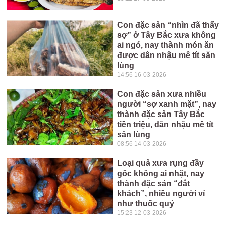
Con đặc sản “nhìn đã thấy
sợ” ở Tây Bắc xưa không
ai ngó, nay thành món ăn
được dân nhậu mê tít săn
lùng
14:56 16-03-2026
Con đặc sản xưa nhiều
người “sợ xanh mặt”, nay
thành đặc sản Tây Bắc
tiền triệu, dân nhậu mê tít
săn lùng
08:56 14-03-2026
Loại quả xưa rụng đầy
gốc không ai nhặt, nay
thành đặc sản “đắt
khách”, nhiều người ví
như thuốc quý
15:23 12-03-2026