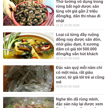
Thứ tưởng vô dụng trong
rừng bất ngờ được săn
lùng với giá gần 2 triệu
đồng/kg, dân thi nhau đi
nhặt
15:31 15-05-2026
Loại cá từng đầy ruộng
đồng nay được săn đón,
nhờ giàu đạm, ít xương
dăm có giá tới 500.000
đồng/kg vẫn hút khách
09:22 07-05-2026
Đặc sản quý mỗi năm chỉ
có một mùa, rất giàu
canxi, từ già tới trẻ ai cũng
mê
09:05 01-05-2026
Nghe tên đã rùng mình,
đặc sản này lại được xem