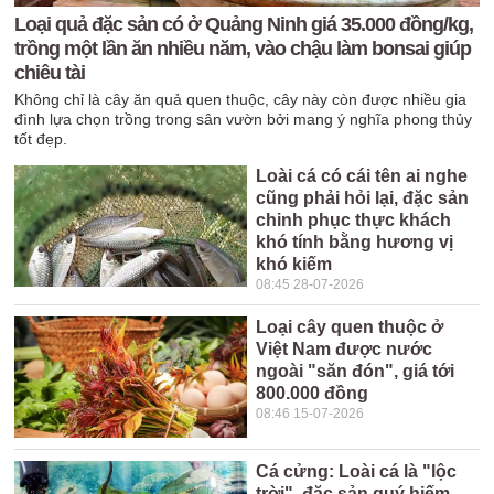
Loại quả đặc sản có ở Quảng Ninh giá 35.000 đồng/kg,
trồng một lần ăn nhiều năm, vào chậu làm bonsai giúp
chiêu tài
Không chỉ là cây ăn quả quen thuộc, cây này còn được nhiều gia
đình lựa chọn trồng trong sân vườn bởi mang ý nghĩa phong thủy
tốt đẹp.
Loài cá có cái tên ai nghe
cũng phải hỏi lại, đặc sản
chinh phục thực khách
khó tính bằng hương vị
khó kiếm
08:45 28-07-2026
Loại cây quen thuộc ở
Việt Nam được nước
ngoài "săn đón", giá tới
800.000 đồng
08:46 15-07-2026
Cá cửng: Loài cá là "lộc
trời", đặc sản quý hiếm