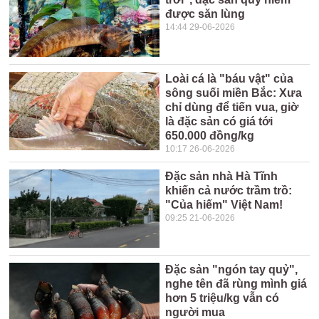
được săn lùng
14:44 29-06-2026
Loài cá là "báu vật" của
sông suối miền Bắc: Xưa
chỉ dùng để tiến vua, giờ
là đặc sản có giá tới
650.000 đồng/kg
10:17 26-06-2026
Đặc sản nhà Hà Tĩnh
khiến cả nước trầm trồ:
"Của hiếm" Việt Nam!
09:25 21-06-2026
Đặc sản "ngón tay quỷ",
nghe tên đã rùng mình giá
hơn 5 triệu/kg vẫn có
người mua