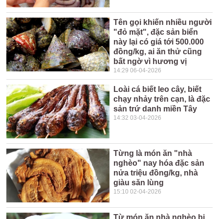
Tên gọi khiến nhiều người
"đỏ mặt", đặc sản biển
này lại có giá tới 500.000
đồng/kg, ai ăn thử cũng
bất ngờ vì hương vị
14:29 06-04-2026
Loài cá biết leo cây, biết
chạy nhảy trên cạn, là đặc
sản trứ danh miền Tây
14:32 03-04-2026
Từng là món ăn "nhà
nghèo" nay hóa đặc sản
nửa triệu đồng/kg, nhà
giàu săn lùng
15:10 02-04-2026
Từ món ăn nhà nghèo bị