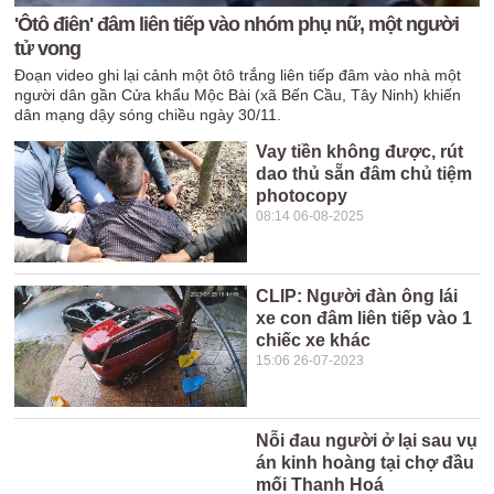
'Ôtô điên' đâm liên tiếp vào nhóm phụ nữ, một người
tử vong
Đoạn video ghi lại cảnh một ôtô trắng liên tiếp đâm vào nhà một
người dân gần Cửa khẩu Mộc Bài (xã Bến Cầu, Tây Ninh) khiến
dân mạng dậy sóng chiều ngày 30/11.
Vay tiền không được, rút
dao thủ sẵn đâm chủ tiệm
photocopy
08:14 06-08-2025
CLIP: Người đàn ông lái
xe con đâm liên tiếp vào 1
chiếc xe khác
15:06 26-07-2023
Nỗi đau người ở lại sau vụ
án kinh hoàng tại chợ đầu
mối Thanh Hoá