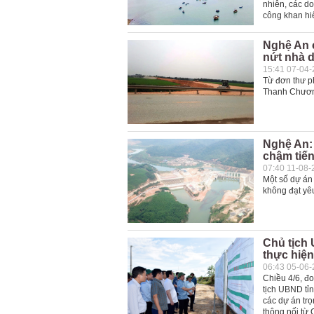
nhiên, các do
công khan hi
Nghệ An c
nứt nhà 
15:41 07-04
Từ đơn thư p
Thanh Chương
Nghệ An: 
chậm tiế
07:40 11-08-
Một số dự án
không đạt yê
Chủ tịch 
thực hiện
06:43 05-06
Chiều 4/6, đ
tịch UBND tỉn
các dự án tr
thông nối từ