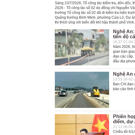
Sáng 23/7/2026, Tổ công tác kiểm tra, đôn đốc,
2026 - Tổ công tác số 02 do đồng chí Nguyễn Vă
trưởng Tổ công tác số 02 đã đi kiểm tra hiện trư
Quảng trường Bình Minh, phường Cửa Lò; Dự án 
thị thích ứng với biến đổi khí hậu thành phố Vinh.
Nghệ An: 
tiến độ c
16:37 01-04
Năm 2026, Ngh
gian bàn giao
đạo các cấp, 
đầu địa phươn
Nghệ An đ
13:53 26-02
Ban Chỉ đạo c
báo cáo tình 
Phiên họp
điểm, dự 
21:12 06-01
Chiều tối 6/