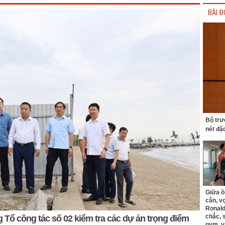
BÀI Đ
Bộ trư
nét đặ
Giữa ồ
cân, v
Ronald
chắc, 
 Tổ công tác số 02 kiểm tra các dự án trọng điểm
gym, v