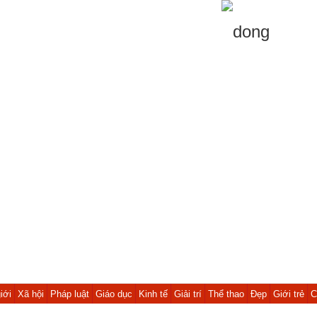
iới
Xã hội
Pháp luật
Giáo dục
Kinh tế
Giải trí
Thể thao
Đẹp
Giới trẻ
C