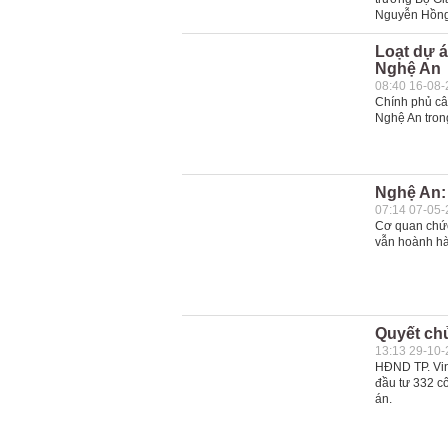
Nguyễn Hồng 
Loạt dự á
Nghệ An
08:40 16-08
Chính phủ cân
Nghệ An tron
Nghệ An:
07:14 07-05
Cơ quan chức 
vẫn hoành hà
Quyết chủ
13:13 29-10
HĐND TP. Vin
đầu tư 332 cô
án.