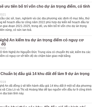
ẽ ưu tiên bố trí vốn cho dự án trọng điểm, có tính
-2021
cầu các sở, ban, nghành và các địa phương xác định rõ mục tiêu, thứ
rong kế hoạch đầu tư công năm 2022 phù hợp dự kiến kế hoạch đầu tư
n giai đoạn 2021-2025, trong đó, ưu tiên bố trí vốn cho dự án trọng
liên vùng, có sức lan toả.
Nghệ An kiểm tra dự án trọng điểm có nguy cơ
n độ
-2020
D tỉnh Nghệ An Nguyễn Đức Trung vừa có chuyển thị sát, kiểm tra các
điểm có nguy cơ vỡ tiến độ do chậm bàn giao mặt bằng.
Chuẩn bị đấu giá 14 khu đất để làm 9 dự án trọng
-2019
hệ An đã đồng ý sẽ tiến hành đấu giá 14 khu đất ở một số địa phương
hị xã Cửa Lò và Thị xã Hoàng Mai để tạo nguồn vốn đầu tư 9 công trình
ên địa bàn tỉnh này.