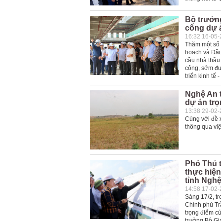
Bộ trưởn
công dự 
16:32 16-05
Thăm một số 
hoạch và Đầu
cầu nhà thầu 
công, sớm đưa
triển kinh tế 
Nghệ An t
dự án tr
13:38 29-02
Cùng với đề 
thông qua việ
Phó Thủ t
thực hiện
tỉnh Ngh
14:58 17-02
Sáng 17/2, tr
Chính phủ Trầ
trọng điểm củ
trưởng Bộ Gi