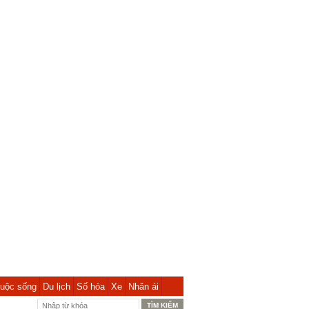
uộc sống
Du lịch
Số hóa
Xe
Nhân ái