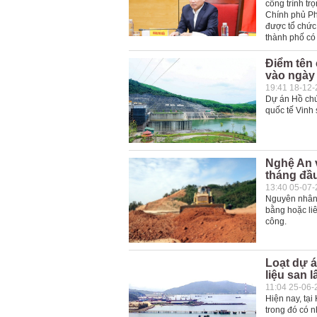
công trình tr
Chính phủ Ph
được tổ chức 
thành phố có
Điểm tên
vào ngày
19:41 18-12
Dự án Hồ ch
quốc tế Vinh
Nghệ An v
tháng đầ
13:40 05-07
Nguyên nhân 
bằng hoặc liê
công.
Loạt dự á
liệu san l
11:04 25-06-
Hiện nay, tại
trong đó có n