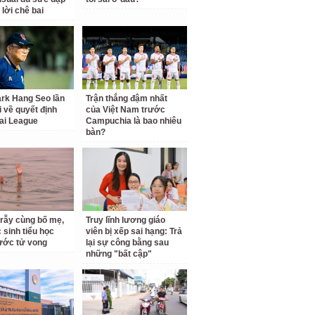
 lời chê bai
rk Hang Seo lần
Trận thắng đậm nhất
i về quyết định
của Việt Nam trước
ai League
Campuchia là bao nhiêu
bàn?
 rẫy cùng bố mẹ,
Truy lĩnh lương giáo
 sinh tiểu học
viên bị xếp sai hạng: Trả
ước tử vong
lại sự công bằng sau
những "bất cập"