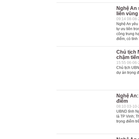
Nghệ An s
liên vùng
09:14 08-08
Nghệ An yêu 
tự ưu tiên t
công trung hạ
điểm, có tính 
Chủ tịch 
chậm tiế
15:55 06-06
Chủ tịch UBN
dự án trọng 
Nghệ An: 
điểm
08:10 03-10
UBND tỉnh Ng
là TP Vinh; T
trọng điểm tr