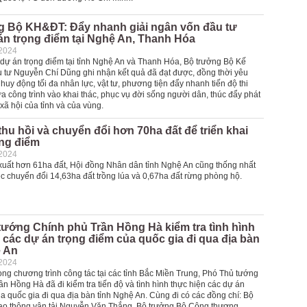
g Bộ KH&ĐT: Đẩy nhanh giải ngân vốn đầu tư
án trọng điểm tại Nghệ An, Thanh Hóa
-2024
dự án trọng điểm tại tỉnh Nghệ An và Thanh Hóa, Bộ trưởng Bộ Kế
 tư Nguyễn Chí Dũng ghi nhận kết quả đã đạt được, đồng thời yêu
huy động tối đa nhân lực, vật tư, phương tiện đẩy nhanh tiến độ thi
 công trình vào khai thác, phục vụ đời sống người dân, thúc đẩy phát
- xã hội của tỉnh và của vùng.
hu hồi và chuyển đổi hơn 70ha đất để triển khai
ọng điểm
-2024
xuất hơn 61ha đất, Hội đồng Nhân dân tỉnh Nghệ An cũng thống nhất
c chuyển đổi 14,63ha đất trồng lúa và 0,67ha đất rừng phòng hộ.
ướng Chính phủ Trần Hồng Hà kiểm tra tình hình
 các dự án trọng điểm của quốc gia đi qua địa bàn
ệ An
-2024
ong chương trình công tác tại các tỉnh Bắc Miền Trung, Phó Thủ tướng
n Hồng Hà đã đi kiểm tra tiến độ và tình hình thực hiện các dự án
a quốc gia đi qua địa bàn tỉnh Nghệ An. Cùng đi có các đồng chí: Bộ
ao thông vận tải Nguyễn Văn Thắng, Bộ trưởng Bộ Công thương