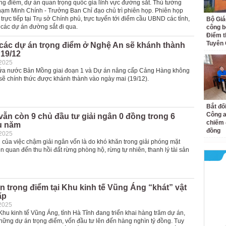
ọng điểm, dự án quan trọng quốc gia lĩnh vực đường sắt. Thủ tướng
ạm Minh Chính - Trưởng Ban Chỉ đạo chủ trì phiên họp. Phiên họp
trực tiếp tại Trụ sở Chính phủ, trực tuyến tới điểm cầu UBND các tỉnh,
Bộ Giá
 các dự án đường sắt đi qua.
công bố
Điểm t
Tuyên
 các dự án trọng điểm ở Nghệ An sẽ khánh thành
 19/12
-2025
ứa nước Bản Mồng giai đoạn 1 và Dự án nâng cấp Cảng Hàng không
 sẽ chính thức được khánh thành vào ngày mai (19/12).
Bắt đố
Công a
ẫn còn 9 chủ đầu tư giải ngân 0 đồng trong 6
chiếm 
u năm
đồng
-2025
của việc chậm giải ngân vốn là do khó khăn trong giải phóng mặt
n quan đến thu hồi đất rừng phòng hộ, rừng tự nhiên, thanh lý tài sản
n trọng điểm tại Khu kinh tế Vũng Áng “khát” vật
ấp
2025
 Khu kinh tế Vũng Áng, tỉnh Hà Tĩnh đang triển khai hàng trăm dự án,
hững dự án trọng điểm, vốn đầu tư lên đến hàng nghìn tỷ đồng. Tuy