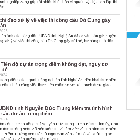
anh nghiệp đang gặp rất nhiều khó khăn vì nguồn vật liệu san lấp, thi
ếm.
hỉ đạo xử lý về việc thi công cầu Đò Cung gây
dân
-2025
hản ánh của công dân, UBND tỉnh Nghệ An đã có văn bản gửi huyện
 xử lý về việc thi công cầu Đò Cung gây nứt nẻ, hư hỏng nhà dân.
Tiến độ dự án trọng điểm không đạt, nguy cơ
n độ
2024
 trọng điểm của ngành nông nghiệp tỉnh Nghệ An triển khai thực hiện
u cầu, nhiều công việc thực hiện chậm so với kế hoạch được giao.
UBND tỉnh Nguyễn Đức Trung kiểm tra tình hình
 các dự án trọng điểm
-2024
oàn công tác do đồng chí Nguyễn Đức Trung – Phó Bí thư Tỉnh ủy, Chủ
h làm trưởng đoàn đã đến kiểm tra và làm việc về tình hình thực hiện
ọng điểm: Đường ven biển từ Nghi Sơn đến Cửa Lò và Đường giao
 Quốc lộ 7C đến đường Hồ Chí Minh.