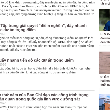
 tháo gỡ khó khăn, vướng mắc, đẩy mạnh giải ngân vốn đầu tư công năm
tắt mọi
n Đệ - Ủy viên Ban Thường vụ Tỉnh ủy, Phó Chủ tịch UBND tỉnh, Tổ
ờng các Dự án: Sửa chữa, cải tạo tuyến kè biển, đường dạo, lâm viên và
nâng cấp, mở rộng đường Bình Minh; Hạ tầng ưu tiên và phát triển đô
Tập trung giải quyết “điểm nghẽn”, đẩy nhanh
ác dự án trọng điểm
-2026
HLV Pa
ệ An triển khai hàng loạt dự án, công trình trọng điểm, áp lực về thời
đầu nó
 mặt bằng là rất lớn. Để đẩy nhanh tiến độ, UBND tỉnh Nghệ An đã chỉ
đến Th
ngành phải sát sao thực địa, gắn trách nhiệm trực tiếp cho người đứng
g nếu để xảy ra chậm trễ...
ẩy nhanh tiến độ các dự án trọng điểm
-2026
ác công trình, dự án trọng điểm trên địa bàn tỉnh Nghệ An họp nghe
hình và tiến độ triển khai các công trình, dự án trọng điểm.
Đi làm
hai học
đuối n
 thứ năm của Ban Chỉ đạo các công trình trọng
án quan trọng quốc gia lĩnh vực đường sắt
-2026
1/2026, Chính phủ tổ chức Phiên họp thứ năm của Ban Chỉ đạo các