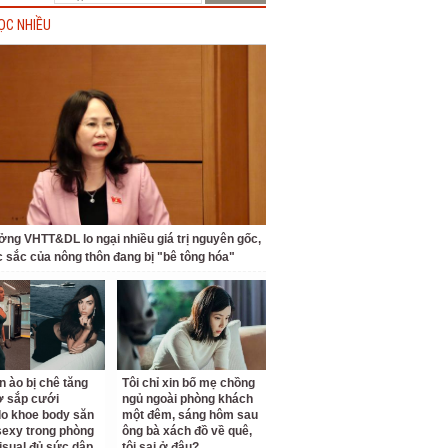
ỌC NHIỀU
ởng VHTT&DL lo ngại nhiều giá trị nguyên gốc,
c sắc của nông thôn đang bị "bê tông hóa"
n ào bị chê tăng
Tôi chỉ xin bố mẹ chồng
ợ sắp cưới
ngủ ngoài phòng khách
o khoe body săn
một đêm, sáng hôm sau
sexy trong phòng
ông bà xách đồ về quê,
isual đủ sức dập
tôi sai ở đâu?