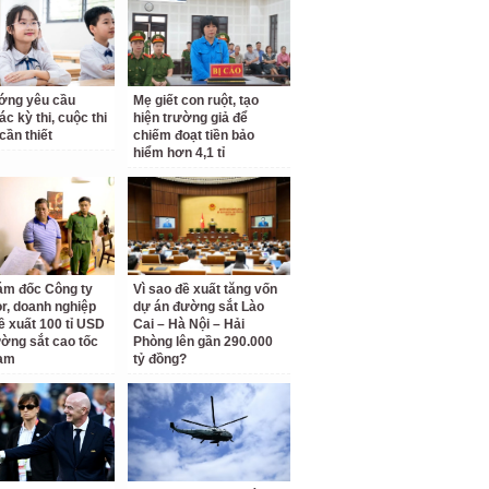
ớng yêu cầu
Mẹ giết con ruột, tạo
c kỳ thi, cuộc thi
hiện trường giả để
cần thiết
chiếm đoạt tiền bảo
hiểm hơn 4,1 tỉ
ám đốc Công ty
Vì sao đề xuất tăng vốn
r, doanh nghiệp
dự án đường sắt Lào
ề xuất 100 tỉ USD
Cai – Hà Nội – Hải
ờng sắt cao tốc
Phòng lên gần 290.000
am
tỷ đồng?