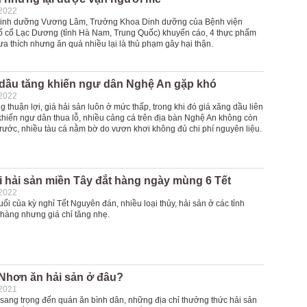
-2022
dinh dưỡng Vương Lâm, Trưởng Khoa Dinh dưỡng của Bệnh viện
 cổ Lạc Dương (tỉnh Hà Nam, Trung Quốc) khuyến cáo, 4 thực phẩm
a thích nhưng ăn quá nhiều lại là thủ phạm gây hại thận.
 dầu tăng khiến ngư dân Nghệ An gặp khó
-2022
ng thuận lợi, giá hải sản luôn ở mức thấp, trong khi đó giá xăng dầu liên
khiến ngư dân thua lỗ, nhiều cảng cá trên địa bàn Nghệ An không còn
trước, nhiều tàu cá nằm bờ do vươn khơi không đủ chi phí nguyên liệu.
i hải sản miền Tây đắt hàng ngày mùng 6 Tết
-2022
ối của kỳ nghỉ Tết Nguyên đán, nhiều loại thủy, hải sản ở các tỉnh
 hàng nhưng giá chỉ tăng nhẹ.
Nhơn ăn hải sản ở đâu?
-2021
sang trọng đến quán ăn bình dân, những địa chỉ thưởng thức hải sản