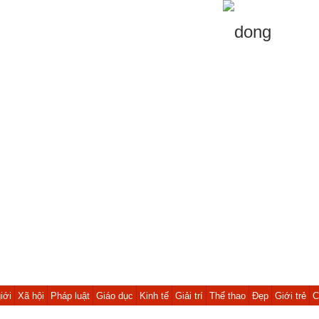
iới
Xã hội
Pháp luật
Giáo dục
Kinh tế
Giải trí
Thể thao
Đẹp
Giới trẻ
C