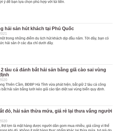
ợi ý để bạn lựa chọn phù hợp với túi tiền.
g hải sản hút khách tại Phú Quốc
2021
một trong những điểm du lịch hút khách dịp đầu năm. Tới đây, bạn có
ức hải sản ở các địa chỉ dưới đây.
 2 tàu cá đánh bắt hải sản bằng giã cào sai vùng
định
-2020
ng Thiên Cầm, BĐBP Hà Tĩnh vừa phát hiện, bắt giữ 2 tàu cá công
 bắt hải sản bằng lưới kéo giã cào tận diệt sai vùng biển quy định.
đắt đỏ, hải sản thừa mứa, giá rẻ lại thưa vắng người
-2020
 thịt lợn là mặt hàng được người dân gom mua nhiều, giá cũng vì thế
rong khi đó, không ít mặt hàng thực phẩm khác lại thừa mứa, tụt giá do