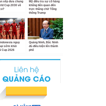
àn xếp đưa chung
Mỹ điều tra sự cố hàng
rld Cup 2030 về
không liên quan đến
co?
trực thăng chở Tổng
thống Trump
Indonesia nguy
Quảng Ninh, Bắc Ninh
loại sớm khỏi
đủ điều kiện lên thành
 Cup 2026
phố