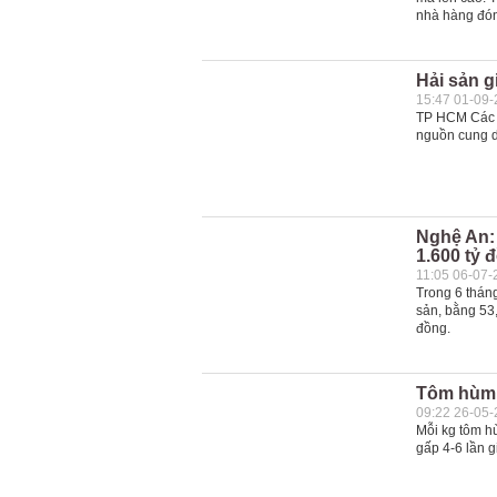
nhà hàng đó
Hải sản g
15:47 01-09
TP HCM Các l
nguồn cung dồ
Nghệ An: 
1.600 tỷ 
11:05 06-07-
Trong 6 thán
sản, bằng 53,
đồng.
Tôm hùm đ
09:22 26-05
Mỗi kg tôm h
gấp 4-6 lần g