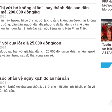
FIFA d
kết Wo
bị vứt bỏ không ai ăn", nay thành đặc sản dân
Moroc
 mê, 200.000 đồng/kg
-2025
hần này thường bị bỏ đi vì người ta cho rằng không ăn được hay không
inh dưỡng. Lâu dần, người dân địa phương đã tận dụng và chế biến
món ăn ngon, làm thành đặc sản nức tiếng vùng biển Phan Thiết.
 với cua lột giá 25.000 đồng/con
Tuyển 
-2024
cơ bị 
 được rao bán với giá hấp dẫn chỉ 25.000 đồng/con khiến nhiều người
ASEAN
 về ăn nhưng sau đó thất vọng tràn trề.
 sốc phản vệ nguy kịch do ăn hải sản
-2023
n Nhi Nghệ An vừa cứu chữa kịp thời cho một bệnh nhi bị sốc phản vệ
ăn hải sản.