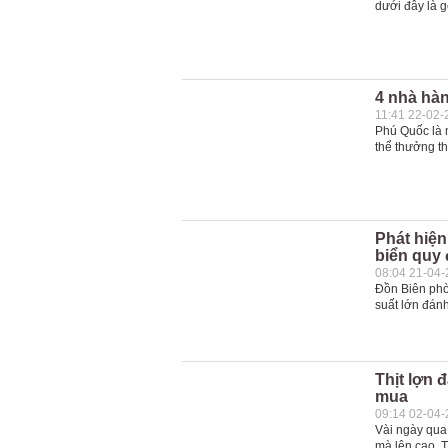
dưới đây là g
4 nhà hàn
11:41 22-02-
Phú Quốc là 
thể thưởng th
Phát hiện
biển quy 
08:04 21-04
Đồn Biên phò
suất lớn đánh
Thịt lợn 
mua
09:14 02-04
Vài ngày qua,
mà lên cao. T