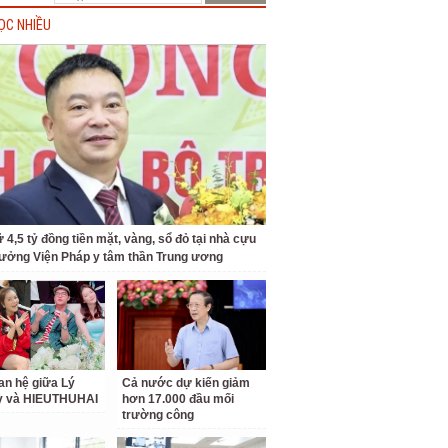
ỌC NHIỀU
 4,5 tỷ đồng tiền mặt, vàng, sổ đỏ tại nhà cựu
rưởng Viện Pháp y tâm thần Trung ương
an hệ giữa Lý
Cả nước dự kiến giảm
ỳ và HIEUTHUHAI
hơn 17.000 đầu mối
trường công