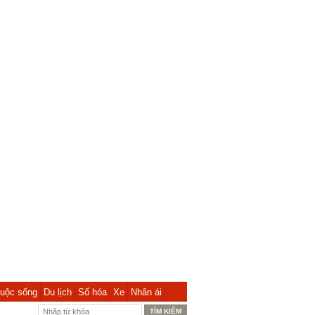
uộc sống
Du lịch
Số hóa
Xe
Nhân ái