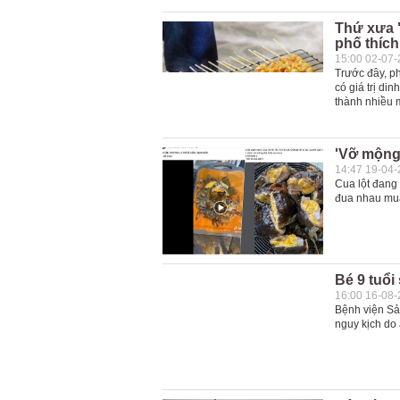
Thứ xưa "
phố thích
15:00 02-07
Trước đây, p
có giá trị d
thành nhiều 
'Vỡ mộng'
14:47 19-04
Cua lột đang
đua nhau mua
Bé 9 tuổi
16:00 16-08
Bệnh viện Sả
nguy kịch do 