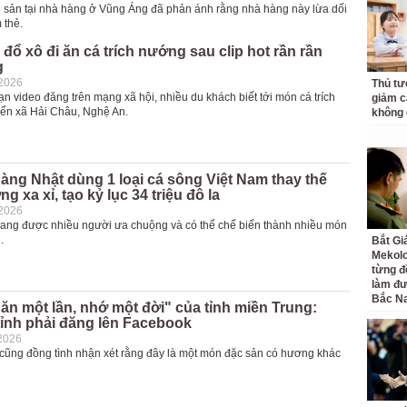
i sản tại nhà hàng ở Vũng Áng đã phản ánh rằng nhà hàng này lừa dối
 thẻ.
đổ xô đi ăn cá trích nướng sau clip hot rần rần
g
-2026
Thủ tư
 video đăng trên mạng xã hội, nhiều du khách biết tới món cá trích
giảm cá
ển xã Hải Châu, Nghệ An.
không 
àng Nhật dùng 1 loại cá sông Việt Nam thay thế
g xa xỉ, tạo kỷ lục 34 triệu đô la
-2026
đang được nhiều người ưa chuộng và có thể chế biến thành nhiều món
.
Bắt Gi
Mekolo
từng đ
làm đư
Bắc N
ăn một lần, nhớ một đời" của tỉnh miền Trung:
tỉnh phải đăng lên Facebook
2026
cũng đồng tình nhận xét rằng đây là một món đặc sản có hương khác