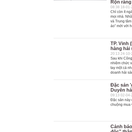
Rộn ràng 
08:38 18-01
Chỉ còn ít n
mọi nhà. Nhữ
và Trung tâm
áo” mới với h
TP. Vinh 
hàng hải
20:13 24-10
Sau khi Côn
nhiệm chức v
tay một cá n
doanh hải sả
Đặc sản '
Duyên hả
09:13 02-04
Đặc sản này 
chuộng mua 
Cảnh báo
độc" thậ