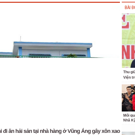
BÀI Đ
Thu giữ
Viện t
Mối qu
Nhã K
hi đi ăn hải sản tại nhà hàng ở Vũng Áng gây xôn xao