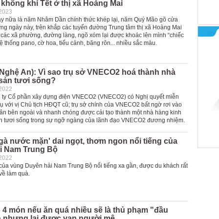
không khí Tết ở thị xã Hoàng Mai
-2023
gày nữa là năm Nhâm Dần chính thức khép lại, năm Quý Mão gõ cửa
ng ngày này, trên khắp các tuyến đường Trung tâm thị xã Hoàng Mai
 các xã phường, đường làng, ngõ xóm lại được khoác lên mình “chiếc
ệ thống pano, cờ hoa, tiểu cảnh, băng rôn... nhiều sắc màu.
(Nghệ An): Vì sao trụ sở VNECO2 hoá thành nhà
 sản tươi sống?
-2022
g ty Cổ phần xây dựng điện VNECO2 (VNECO2) có Nghị quyết miễn
ụ với vị Chủ tịch HĐQT cũ; trụ sở chính của VNECO2 bất ngờ rơi vào
hân bên ngoài và nhanh chóng được cải tạo thành một nhà hàng kinh
n tươi sống trong sự ngỡ ngàng của lãnh đạo VNECO2 đương nhiệm.
gà nước mặn' dai ngọt, thơm ngon nổi tiếng của
i Nam Trung Bộ
-2022
của vùng Duyên hải Nam Trung Bộ nổi tiếng xa gần, được du khách rất
về làm quà.
 4 món nếu ăn quá nhiều sẽ là thủ phạm "đầu
n nhưng lại được vạn người mê