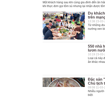
Một khách hàng sau khi cùng gia đình đến ăn hả
khi thực đơn gọi tôm sú nhưng lại nhận được tôm
Du khách 
trên mạn
13:38 23-03
Từ những đoạn
nướng ven bi
550 nhà h
lươn nướn
10:19 23-03
Loại cá này 
ăn khác nhau
Đặc sản "
Chủ tịch 
09:08 11-03-
Nhiều người 
biệt.