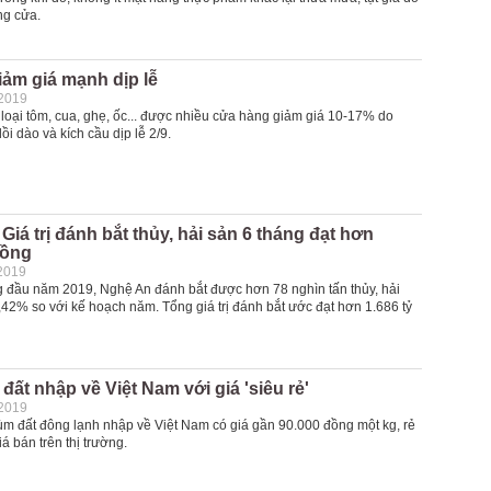
ng cửa.
iảm giá mạnh dịp lễ
-2019
oại tôm, cua, ghẹ, ốc... được nhiều cửa hàng giảm giá 10-17% do
i dào và kích cầu dịp lễ 2/9.
Giá trị đánh bắt thủy, hải sản 6 tháng đạt hơn
đồng
2019
g đầu năm 2019, Nghệ An đánh bắt được hơn 78 nghìn tấn thủy, hải
42% so với kế hoạch năm. Tổng giá trị đánh bắt ước đạt hơn 1.686 tỷ
ất nhập về Việt Nam với giá 'siêu rẻ'
-2019
ùm đất đông lạnh nhập về Việt Nam có giá gần 90.000 đồng một kg, rẻ
iá bán trên thị trường.