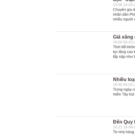
15:58 14-03
Chuyên gia 
nhân dân Phố
nhiều người ư
Giá xăng
19:00 06-03
Thời tiết khô
tục tăng cao 
tấp nập như 
Nhiều loạ
10:46 06-02
Trong ngày cu
miền Tây hút
Đến Quy 
10:21 16-04
Từ nhà hàng 