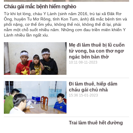
Cháu gái mắc bệnh hiểm nghèo
Từ khi lọt lòng, cháu Y Lành (sinh năm 2016, trú tại xã Đăk Rơ
Ông, huyện Tu Mơ Rông, tỉnh Kon Tum, ảnh) đã mắc bệnh tim và
phổi nặng, cơ thể ốm yếu, không thể nói, không thể đi lại, phải
nằm một chỗ suốt nhiều năm. Những cơn đau triền miên khiến Y
Lành nhiều lần ngất xỉu.
Mẹ đi làm thuê bị lũ cuốn
tử vong, ba con thơ ngơ
ngác bên bàn thờ
10:11 08-11-2023
Đi làm thuê, hiếp dâm
cháu gái chủ nhà
15:36 15-01-2023
Trai làm thuê hết đường
về vì cô chủ giàu có bỏ ...