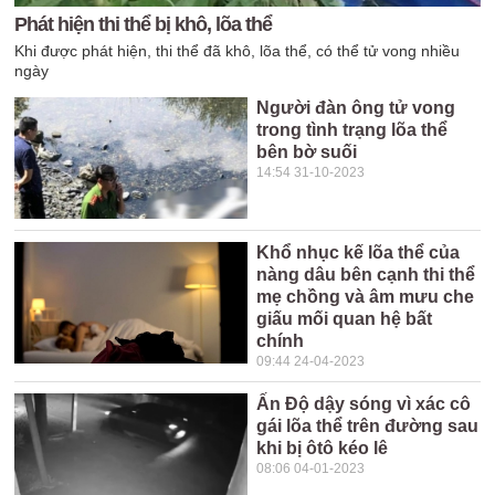
Phát hiện thi thể bị khô, lõa thể
Khi được phát hiện, thi thể đã khô, lõa thể, có thể tử vong nhiều
ngày
Người đàn ông tử vong
trong tình trạng lõa thể
bên bờ suối
14:54 31-10-2023
Khổ nhục kế lõa thể của
nàng dâu bên cạnh thi thể
mẹ chồng và âm mưu che
giấu mối quan hệ bất
chính
09:44 24-04-2023
Ấn Độ dậy sóng vì xác cô
gái lõa thể trên đường sau
khi bị ôtô kéo lê
08:06 04-01-2023